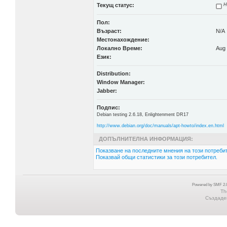
Текущ статус:
Н
Пол:
Възраст:
N/A
Местонахождение:
Локално Време:
Aug 
Език:
Distribution:
Window Manager:
Jabber:
Подпис:
Debian testing 2.6.18, Enlightenment DR17
http://www.debian.org/doc/manuals/apt-howto/index.en.html
ДОПЪЛНИТЕЛНА ИНФОРМАЦИЯ:
Показване на последните мнения на този потребит
Показвай общи статистики за този потребител.
Powered by SMF 2.0
Th
Създаден