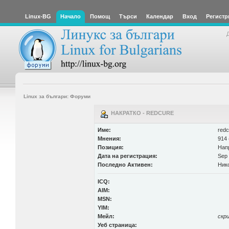
Linux-BG
Начало
Помощ
Търси
Календар
Вход
Регистр
Linux за българи: Форуми
НАКРАТКО - REDCURE
Име:
redc
Мнения:
914 
Позиция:
Нап
Дата на регистрация:
Sep 
Последно Активен:
Ник
ICQ:
AIM:
MSN:
YIM:
Мейл:
скр
Уеб страница: