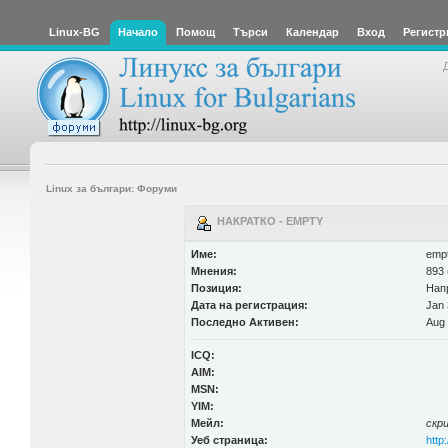
Linux-BG
Начало
Помощ
Търси
Календар
Вход
Регистр
Linux за българи: Форуми
НАКРАТКО - EMPTY
Име:
emp
Мнения:
893 
Позиция:
Нап
Дата на регистрация:
Jan 
Последно Активен:
Aug 
ICQ:
AIM:
MSN:
YIM:
Мейл:
скр
Уеб страница:
http