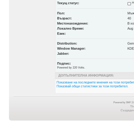
Текущ статус:
Н
Пол:
Мъ
Възраст:
40
Местонахождение:
В хо
Локално Време:
Aug 
Език:
Distribution:
Gen
Window Manager:
KDE
Jabber:
Подпис:
Powered by 220 Volts.
ДОПЪЛНИТЕЛНА ИНФОРМАЦИЯ:
Показване на последните мнения на този потребит
Показвай общи статистики за този потребител.
Powered by SMF 2.0
Th
Създадена