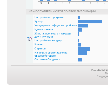
0
1
2
3
4
5
6
7
8
9
НАЙ-ПОПУЛЯРЕН ФОРУМ ПО БРОЙ ПУБЛИКАЦИИ
Настройка на програми
Хумор
Хардуерни и софтуерни проблеми
Идеи и мнения
Живота, вселената и някакви
други глупости
Настройка на хардуер
Кошче
Сървъри
Начини за увеличаване на
бързодействието
Системна Сигурност
Powered by SMF 2.0
Th
Създадена