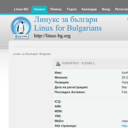
Linux-BG
Начало
Помощ
Търси
Календар
Вход
Регистр
Linux за българи: Форуми
НАКРАТКО - ICEHELL
Име:
IceH
Мнения:
20 (
Позиция:
Нап
Дата на регистрация:
Mar 
Последно Активен:
Feb 
ICQ:
AIM:
MSN:
YIM:
Мейл:
скр
Уеб страница:
http: