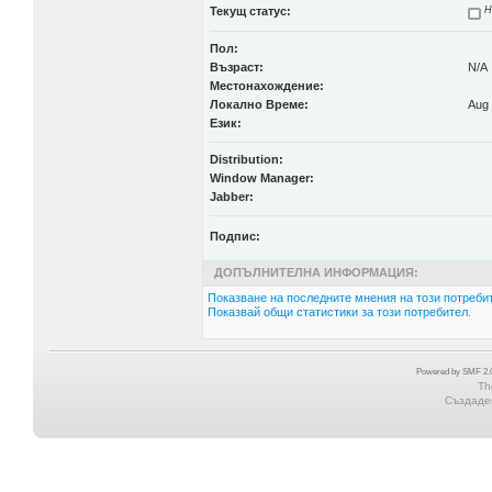
Текущ статус:
Н
Пол:
Възраст:
N/A
Местонахождение:
Локално Време:
Aug 
Език:
Distribution:
Window Manager:
Jabber:
Подпис:
ДОПЪЛНИТЕЛНА ИНФОРМАЦИЯ:
Показване на последните мнения на този потребит
Показвай общи статистики за този потребител.
Powered by SMF 2.0
Th
Създаден