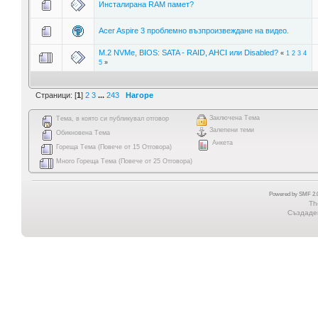
Инсталирана RAM памет?
Acer Aspire 3 проблемно възпроизвеждане на видео.
M.2 NVMe, BIOS: SATA - RAID, AHCI или Disabled?
«
1
2
3
4
5
»
Страници: [
1
]
2
3
...
243
Нагоре
Заключена Тема
Тема, в която си публикувал отговор
Залепени теми
Обикновена Тема
Анкета
Гореща Тема (Повече от 15 Отговора)
Много Гореща Тема (Повече от 25 Отговора)
Powered by SMF 2.0
Th
Създаден