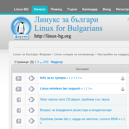
Linux-BG
Начало
Помощ
Търси
Календар
Вход
Регистр
Linux за българи: Форуми
>
Linux секция за начинаещи
>
Настройка на хардуе
Страници: [
1
]
2
3
...
243
Надолу
Заглавие
Info за tv тунери
«
1
2
3
4
5
»
Linux wireless lan support
«
1
2
3
»
Xbox classic като CD player, проблем със звука
Въпрос за вградените резистори и кондензатори
Проблем (може би) с харда на лаптопа- Lenovo B590
«
1
2
»