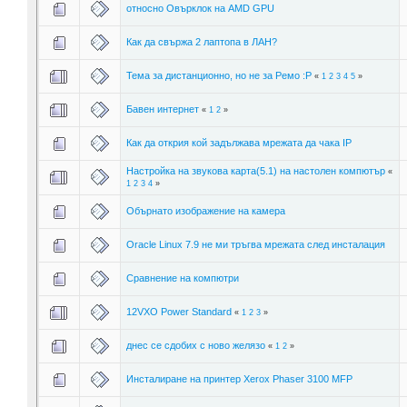
относно Овърклок на AMD GPU
Как да свържа 2 лаптопа в ЛАН?
Тема за дистанционно, но не за Ремо :P
«
1
2
3
4
5
»
Бавен интернет
«
1
2
»
Как да открия кой задължава мрежата да чака IP
Настройка на звукова карта(5.1) на настолен компютър
«
1
2
3
4
»
Обърнато изображение на камера
Oracle Linux 7.9 не ми тръгва мрежата след инсталация
Сравнение на компютри
12VXO Power Standard
«
1
2
3
»
днес се сдобих с ново желязо
«
1
2
»
Инсталиране на принтер Xerox Phaser 3100 MFP