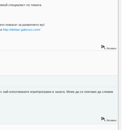
а някой специалист по темата.
ито помагат за развитието му!
 и
http://debian.gabrovo.com/
Активен
к с най-използваните игри/програми в залата. Може да се опитаме да сложим
Активен