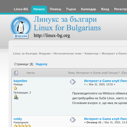
Linux-BG
Начало
Помощ
Търси
Календар
Вход
Регистр
Linux за българи: Форуми
>
Нетехнически теми
>
Коментар
>
Интернет и Game
Страници: [
1
]
Надолу
Автор
Тема: Интернет и Game клуб Линукс? (Пр
baymilen
Интернет и Game клуб Лин
Новаци
«
-:
Mar 31, 2003, 13:02 »
Публикации: 2
Производителите на Winboza обявиха 
дистрибуцийка на SuSe Linux, както 
Основния въпрос е, ще има ли щелае
coldy
Интернет и Game клуб Лин
Напреднали
«
Отговор #1 -:
Mar 31, 2003, 13:4