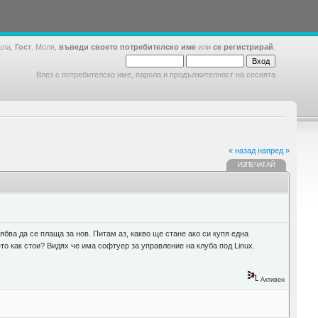
шла,
Гост
. Моля,
въведи своето потребителско име
или
се регистрирай
.
Влез с потребителско име, парола и продължителност на сесията
« назад
напред »
ИЗПЕЧАТАЙ
бва да се плаща за нов. Питам аз, какво ще стане ако си купя една
то как стои? Видях че има софтуер за управление на клуба под Linux.
Активен