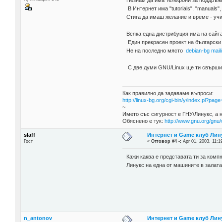
Незнам да има телефони за поддръжк
В Интернет има "tutorials", "manuals"
Стига да имаш желание и време - учи 
Всяка една дистрибуция има на сайт
Един прекрасен проект на български
Не на последно място
debian-bg maili
С две думи GNU/Linux ще ти свърши ч
Как правилно да задаваме въпроси:
http://linux-bg.org/cgi-bin/y/index.pl?p
~
Името със сигурност е ГНУ/Линукс, а 
Обяснено е тук:
http://www.gnu.org/gnu/
slaff
Интернет и Game клуб Лин
Гост
«
Отговор #4 -:
Apr 01, 2003, 11:1
Кажи каква е представата ти за комп
Линукс на една от машините в залат
n_antonov
Интернет и Game клуб Лин