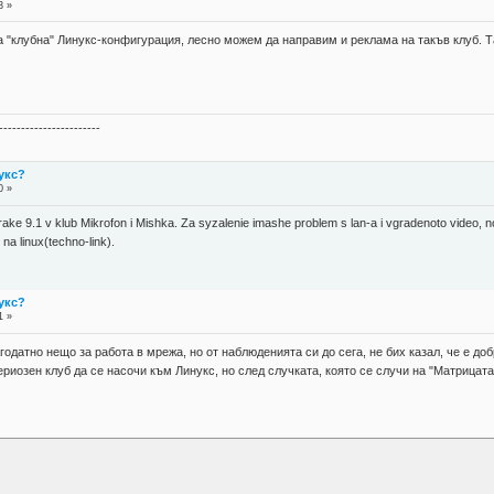
3 »
 "клубна" Линукс-конфигурация, лесно можем да направим и реклама на такъв клуб. Та
-----------------------
укс?
0 »
ake 9.1 v klub Mikrofon i Mishka. Za syzalenie imashe problem s lan-a i vgradenoto video, no
 na linux(techno-link).
укс?
1 »
годатно нещо за работа в мрежа, но от наблюденията си до сега, не бих казал, че е д
риозен клуб да се насочи към Линукс, но след случката, която се случи на "Матрицата"