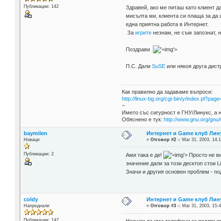
Публикации: 142
Здравей, ако ме питаш като клиент д
мисълта ми, клиента си плаща за да 
една приятна работа в Интернет.
За
игрите
незнам, не съм запознат, н
Поздрави
'>
П.С. Дали
SuSE
или някоя друга дист
Как правилно да задаваме въпроси:
http://linux-bg.org/cgi-bin/y/index.pl?p
~
Името със сигурност е ГНУ/Линукс, а 
Обяснено е тук:
http://www.gnu.org/gnu/
baymilen
Интернет и Game клуб Лин
Новаци
«
Отговор #2 -:
Mar 31, 2003, 14:1
Публикации: 2
Ами така е де!
'>
Просто не ви
значение дали за този десктоп стои 
Значи и другия основен проблем - по
coldy
Интернет и Game клуб Лин
Напреднали
«
Отговор #3 -:
Mar 31, 2003, 15:4
Публикации: 142