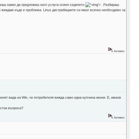
 имаш какво да предложиш като услуга освен седенето
'>
. Разбираш
е виждам къде е проблема. Linux дистрибициите си имат всичко необходимо за
Активен
енят вида на Win, че потребителя вижда само една купчина икони. Е, имали
 стои въпроса?
Активен