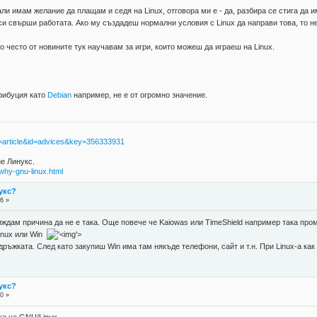
али имам желание да плащам и седя на Linux, отговора ми е - да, разбира се стига да
си свърши работата. Ако му създадеш нормални условия с Linux да направи това, то н
о често от новините тук научавам за игри, които можеш да играеш на Linux.
рибуция като
Debian
например, не е от огромно значение.
age=article&id=advices&key=356333931
не Линукс.
why-gnu-linux.html
укс?
6 »
ждам причина да не е така. Още повече че Kaiowas или TimeShield например така пром
Linux или Win
'>
дръжката. След като закупиш Win има там някъде телефони, сайт и т.н. При Linux-a как
укс?
0 »