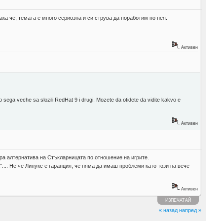
ка че, темата е много сериозна и си струва да поработим по нея.
Активен
 sega veche sa slozili RedHat 9 i drugi. Mozete da otidete da vidite kakvo e
Активен
обра алтернатива на Стъкларницата по отношение на игрите.
.... Не че Линукс е гаранция, че няма да имаш проблеми като този на вече
Активен
ИЗПЕЧАТАЙ
« назад
напред »