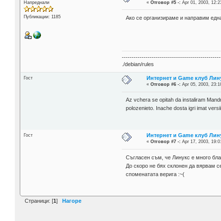
Напреднали
«
Отговор #5 -:
Apr 01, 2003, 12:2
Публикации: 1185
Ако се организираме и направим една
--------------------------------------------------
./debian/rules
Интернет и Game клуб Лин
Гост
«
Отговор #6 -:
Apr 05, 2003, 23:1
Az vchera se opitah da instaliram Mandr
polozenieto. Inache dosta igri imat versii
Интернет и Game клуб Лин
Гост
«
Отговор #7 -:
Apr 17, 2003, 19:0
Съгласен съм, че Линукс е много бла
До скоро не бях склонен да вярвам се
споменатата верига :~(
Страници: [
1
]
Нагоре