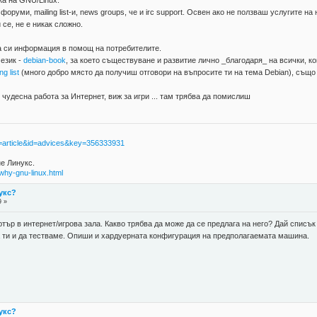
а на GNU/Linux.
, форуми, mailing list-и, news groups, че и irc support. Освен ако не ползваш услугите н
се, не е никак сложно.
а си информация в помощ на потребителите.
 език -
debian-book
, за което съществуване и развитие лично _благодаря_ на всички, ко
ng list
(много добро място да получиш отговори на въпросите ти на тема Debian), също
удесна работа за Интернет, виж за игри ... там трябва да помислиш
age=article&id=advices&key=356333931
не Линукс.
why-gnu-linux.html
укс?
9 »
ютър в интернет/игрова зала. Какво трябва да може да се предлага на него? Дай списъ
а ти и да тестваме. Опиши и хардуерната конфигурация на предполагаемата машина.
укс?