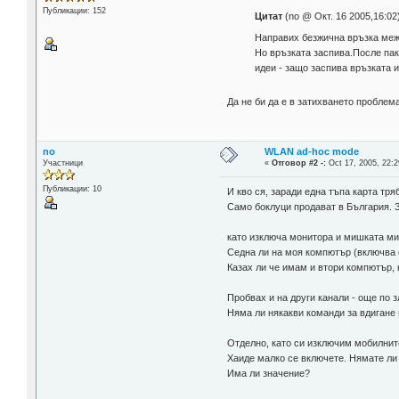
Публикации: 152
Цитат
(no @ Окт. 16 2005,16:02
Направих безжична връзка межд
Но връзката заспива.После пак 
идеи - защо заспива връзката и
Да не би да е в затихването проблем
no
WLAN ad-hoc mode
Участници
«
Отговор #2 -:
Oct 17, 2005, 22:2
Публикации: 10
И кво ся, заради една тъпа карта тря
Само боклуци продават в България. 
като изключа монитора и мишката ми,
Седна ли на моя компютър (включва 
Казах ли че имам и втори компютър, 
Пробвах и на други канали - още по з
Няма ли някакви команди за вдигане 
Отделно, като си изключим мобилните
Хаиде малко се включете. Нямате ли 
Има ли значение?