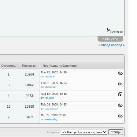
Активен
ИЗПЕЧАТАЙ
« назад
напред »
Отговора
Прегледи
Последна публикация
Mar 22, 2002, 14:28
1
18964
от
marinov
Feb 01, 2005, 16:24
3
11062
от
sharan4o
Aug 12, 2005, 10:16
4
9473
от
toxigen
Feb 04, 2008, 04:33
15
13950
от
caizersozi
Oct 24, 2008, 20:08
2
8462
от
lawlessbg
Отиди на: