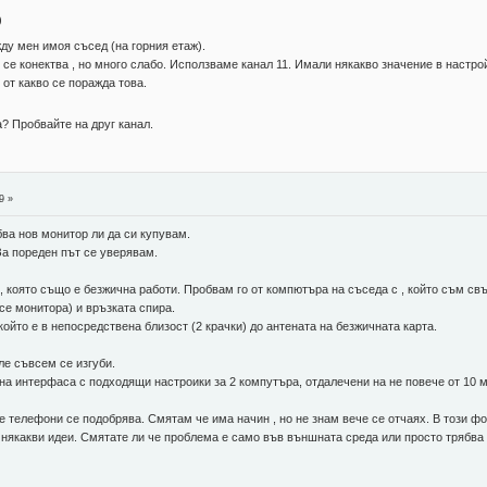
)
у мен имоя съсед (на горния етаж).
се конектва , но много слабо. Исползваме канал 11. Имали някакво значение в настрой
 от какво се поражда това.
а? Пробвайте на друг канал.
9 »
бва нов монитор ли да си купувам.
За пореден път се уверявам.
 която също е безжична работи. Пробвам го от компютъра на съседа с , който съм свъ
се монитора) и връзката спира.
който е в непосредствена близост (2 крачки) до антената на безжичната карта.
ле съвсем се изгуби.
на интерфаса с подходящи настроики за 2 компутъра, отдалечени на не повече от 10 м
 телефони се подобрява. Смятам че има начин , но не знам вече се отчаях. В този ф
някакви идеи. Смятате ли че проблема е само във външната среда или просто трябва ка