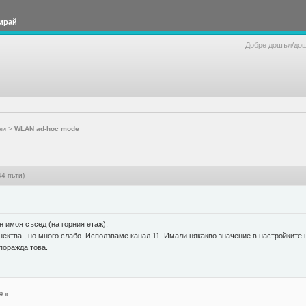
ирай
Добре дошъл/до
ми
>
WLAN ad-hoc mode
4 пъти)
 имоя съсед (на горния етаж).
ектва , но много слабо. Исползваме канал 11. Имали някакво значение в настройките н
 поражда това.
9 »