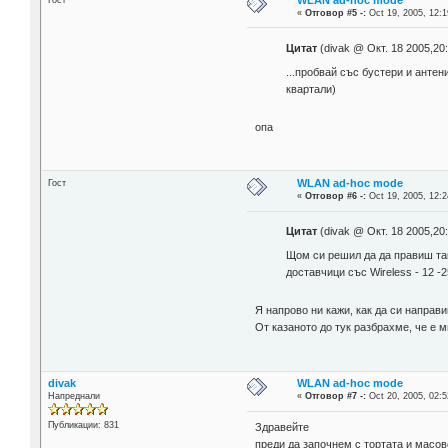
«
Отговор #5 -:
Oct 19, 2005, 12:1
Цитат
(divak @ Окт. 18 2005,20
...пробвай със бустери и антен
квартали)
опа
WLAN ad-hoc mode
Гост
«
Отговор #6 -:
Oct 19, 2005, 12:2
Цитат
(divak @ Окт. 18 2005,20
Щом си решил да да правиш така
доставчици със Wireless - 12 -
Я напрово ни кажи, как да си направ
От казаното до тук разбрахме, че е м
divak
WLAN ad-hoc mode
Напреднали
«
Отговор #7 -:
Oct 20, 2005, 02:5
Публикации: 831
Здравейте
преди да започнем с тортата и масово