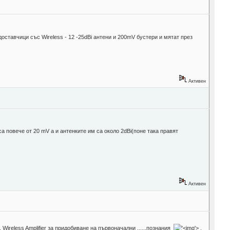
 доставчици със Wireless - 12 -25dBi антени и 200mV бустери и мятат през
Активен
а повече от 20 mV а и антенките им са около 2dBi(поне така правят
Активен
 Wireless Amplifier за придобиване на първоначални ......познания
'>
,