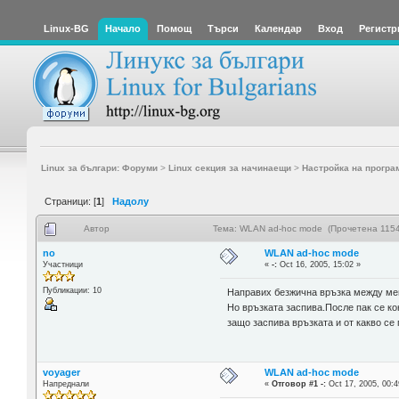
Linux-BG
Начало
Помощ
Търси
Календар
Вход
Регистр
Linux за българи: Форуми
>
Linux секция за начинаещи
>
Настройка на програ
Страници: [
1
]
Надолу
Автор
Тема: WLAN ad-hoc mode (Прочетена 1154
no
WLAN ad-hoc mode
Участници
«
-:
Oct 16, 2005, 15:02 »
Публикации: 10
Направих безжична връзка между мен
Но връзката заспива.После пак се кон
защо заспива връзката и от какво се
voyager
WLAN ad-hoc mode
Напреднали
«
Отговор #1 -:
Oct 17, 2005, 00:4