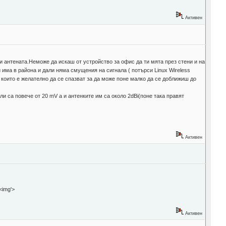
Активен
и антената.Неможе да искаш от устройство за офис да ти мята през стени и на
има в района и дали няма смущения на сигнала ( потърси Linux Wireless
 g) които е желателно да се спазват за да може поне малко да се доближиш до
ли са повече от 20 mV а и антенките им са около 2dBi(поне така правят
Активен
'>
Активен