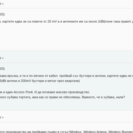
9 »
:03)
и, картите едва ли са повече от 20 mV а и антенките им са около 2dBi(поне така правят
4 »
:03)
ва връзка, и ти е по евтино от кабел пробвай със бустери и антени, картите едва ли с
25dBi антени и 200mV бустери и мятат през квартали)
им и един Access Ponit. И да почваме масово производство.
ного хубава тортата, ама как се прави не обясняваш. Важното, че е хубава, нали?
2 »
то производство да пробваме първо в гугъл Wireless, Wireless Antena, Wireless Booster,