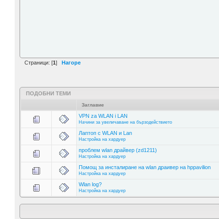
Страници: [
1
]
Нагоре
ПОДОБНИ ТЕМИ
Заглавие
VPN za WLAN i LAN
Начини за увеличаване на бързодействието
Лаптоп с WLAN и Lan
Настройка на хардуер
проблем wlan драйвер (zd1211)
Настройка на хардуер
Помощ за инсталиране на wlan драивер на hppavilion
Настройка на хардуер
Wlan log?
Настройка на хардуер