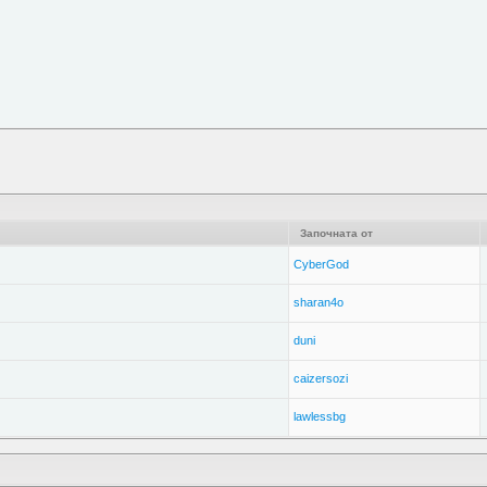
Започната от
CyberGod
sharan4o
duni
caizersozi
lawlessbg