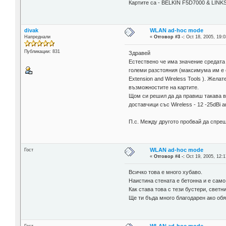
Картите са - BELKIN F5D7000 & LI
divak
WLAN ad-hoc mode
Напреднали
«
Отговор #3 -:
Oct 18, 2005, 19:0
Публикации: 831
Здравей
Естествено че има значение средата 
големи разстояния (максимума им е о
Extension and Wireless Tools ). Жела
възможностите на картите.
Щом си решил да да правиш такава вр
доставчици със Wireless - 12 -25dBi 
П.с. Между другото пробвай да спреш
WLAN ad-hoc mode
Гост
«
Отговор #4 -:
Oct 19, 2005, 12:1
Всичко това е много хубаво.
Наистина стената е бетонна и е само
Как става това с тези бустери, свет
Ще ти бъда много благодарен ако об
WLAN ad-hoc mode
Гост