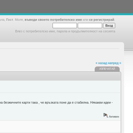
шла,
Гост
. Моля,
въведи своето потребителско име
или
се регистрирай
.
Влез с потребителско име, парола и продължителност на сесията
« назад
напред »
ИЗПЕЧАТАЙ
а безжичните карти така , че връзката поне да е стабилна. Някакви идеи -
Активен