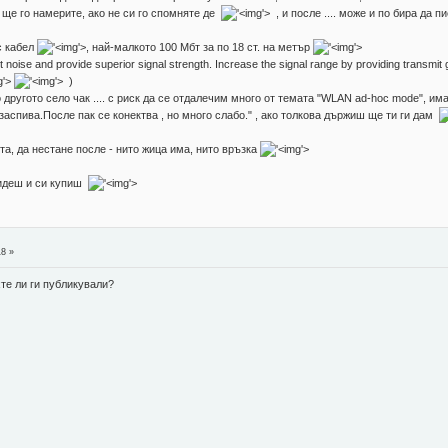
м ще го намерите, ако не си го спомняте де
'>
, и после .... може и по бира да 
с кабел
'>
, най-малкото 100 Мбт за по 18 ст. на метър
'>
noise and provide superior signal strength. Increase the signal range by providing transmit
'>
'>
)
 до другото село чак .... с риск да се отдалечим много от темата "WLAN ad-hoc mode",
заспива.После пак се конектва , но много слабо." , ако толкова държиш ще ти ги дам
та, да нестане после - нито жица има, нито връзка
'>
о идеш и си купиш
'>
18 »
те ли ги публикували?