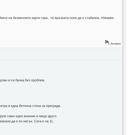
ките на безжичните карти така , че връзката поне да е стабилна. Някакви
Активен
рзан и си бачка без проблем.
етра и една бетонна стена за преграда.
орум само едно мнение и нищо друго.
нала да е по нисък. Сега е на 11.