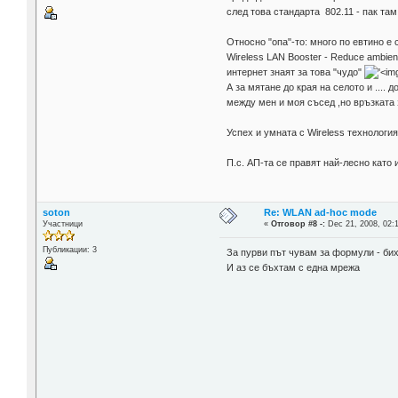
след това стандарта 802.11 - пак та
Относно "опа"-то: много по евтино е 
Wireless LAN Booster - Reduce ambient 
интернет знаят за това "чудо"
А за мятане до края на селото и ....
между мен и моя съсед ,но връзката 
Успех и умната с Wireless технология
П.с. АП-та се правят най-лесно кат
soton
Re: WLAN ad-hoc mode
Участници
«
Отговор #8 -:
Dec 21, 2008, 02:
Публикации: 3
За пурви път чувам за формули - бих
И аз се бъхтам с една мрежа