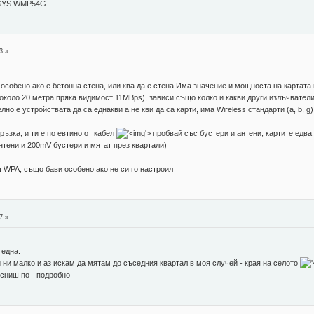
NKSYS WMP54G
3 »
особено ако е бетонна стена, или ква да е стена.Има значение и мощноста на картата 
коло 20 метра пряка видимост 11MBps), зависи също колко и какви други излъчватели 
телно е устройствата да са еднакви а не кви да са карти, има Wireless стандарти (a, b,
ъзка, и ти е по евтино от кабел
'>
пробвай със бустери и антени, картите едва 
антени и 200mV бустери и мятат през квартали)
 WPA, също бави особено ако не си го настроил
7 »
 една.
ни ни малко и аз искам да мятам до съседния квартал в моя случей - края на селото
ясниш по - подробно