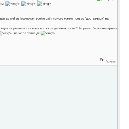
пием
'>
'>
'>
 gain as well as low-noise receive gain. (много малко псевдо "доставчици" на
 има едни формули и се смята по тях за да няма после "Направих безжична връзка
'>
, не че са тайна де
'>
Активен