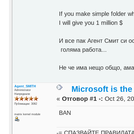
If you make simple folder 
I will give you 1 million $
И все пак Агент Смит си 
голяма работа...
Не че има нещо общо, ама 
Agent_SMITH
Microsoft is the
Administrator
Напреднали
«
Отговор #1 -:
Oct 26, 20
Публикации: 3082
BAN
matrix kernel module
-= СПАЗВАЙТЕ ПРАВИЛАТ