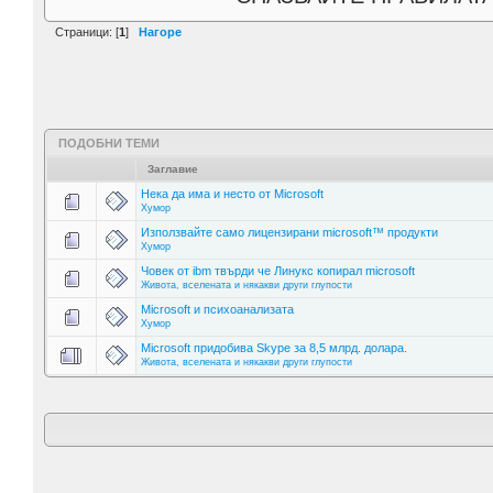
Страници: [
1
]
Нагоре
ПОДОБНИ ТЕМИ
Заглавие
Нека да има и несто от Microsoft
Хумор
Използвайте само лицензирани microsoft™ продукти
Хумор
Човек от ibm твърди че Линукс копирал microsoft
Живота, вселената и някакви други глупости
Microsoft и психоанализата
Хумор
Microsoft придобива Skype за 8,5 млрд. долара.
Живота, вселената и някакви други глупости