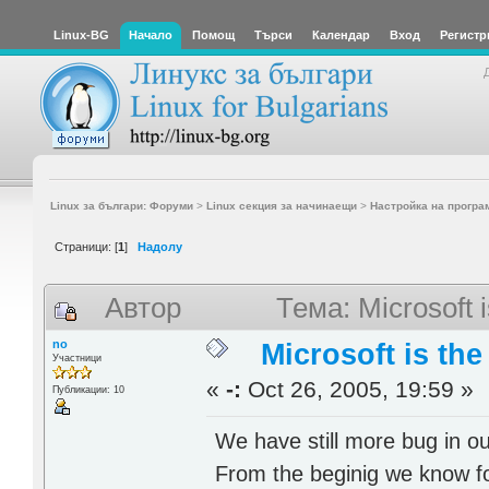
Linux-BG
Начало
Помощ
Търси
Календар
Вход
Регистр
Linux за българи: Форуми
>
Linux секция за начинаещи
>
Настройка на програ
Страници: [
1
]
Надолу
Автор
Тема: Microsoft 
no
Microsoft is the
Участници
«
-:
Oct 26, 2005, 19:59 »
Публикации: 10
We have still more bug in o
From the beginig we know f