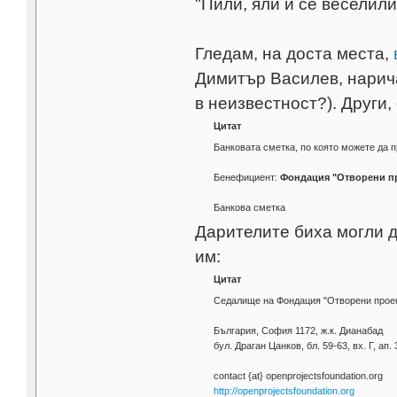
"Пили, яли и се веселил
Гледам, на доста места,
Димитър Василев, нарич
в неизвестност?). Други,
Цитат
Банковата сметка, по която можете да п
Бенефициент:
Фондация "Отворени п
Банкова сметка
Дарителите биха могли д
им:
Цитат
Седалище на Фондация "Отворени проект
България, София 1172, ж.к. Дианабад
бул. Драган Цанков, бл. 59-63, вх. Г, ап. 
contact {at} openprojectsfoundation.org
http://openprojectsfoundation.org