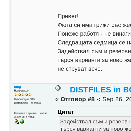
Привет!
Фюта си има грижи със жел
Понеже работя - не винаги
Следващата седмица се на
Задействал съм и резервни
търся варианти за ново же
не струват вече.
bulg
DISTFILES in 
Напреднали
«
Отговор #8 -:
Sep 26, 20
Публикации: 916
Distribution: *bsd/linux
Цитат
Животът е тръпка... иначе
живот ли е това...
Задействал съм и резервни
търся варианти за ново же