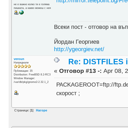
http://mirror.telepoint.bg/F
не е важно колко ти е голяма
пишката, а какво можеш с нея
Всеки пост - отговор на въп
Йордан Георгиев
http://ygeorgiev.net/
veroun
Re: DISTFILES
Напреднали
«
Отговор #13 -:
Apr 08, 2
Публикации: 35
Distribution: FreeBSD 8.2-RC3
Window Manager:
/var/db/pkg/gnome2-2.32.1_2
PACKAGEROOT=ftp://ftp.de.
скорост ;
Страници: [
1
]
Нагоре