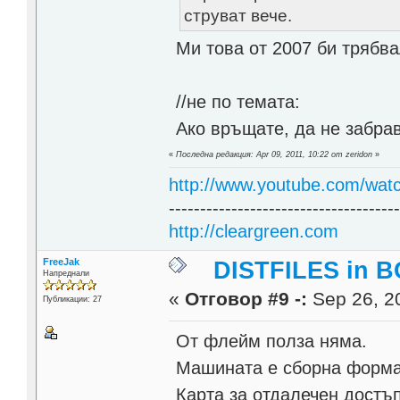
струват вече.
Ми това от 2007 би трябва
//не по темата:
Ако връщате, да не забра
«
Последна редакция: Apr 09, 2011, 10:22 от zeridon
»
http://www.youtube.com/wat
------------------------------------
http://cleargreen.com
FreeJak
DISTFILES in 
Напреднали
«
Отговор #9 -:
Sep 26, 20
Публикации: 27
От флейм полза няма.
Машината е сборна формац
Карта за отдалечен достъ