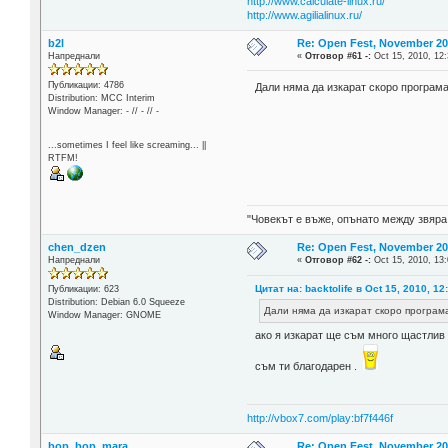
http://www.calculate-linux.ru/
http://www.agilialinux.ru/
b2l
Re: Open Fest, November 20 -
Напреднали
«
Отговор #61 -:
Oct 15, 2010, 12:
Публикации: 4786
Дали няма да изкарат скоро програм
Distribution: MCC Interim
Window Manager: - // - // -
...sometimes I feel like screaming... ||
RTFM!
"Човекът е въже, опънато между звяра
chen_dzen
Re: Open Fest, November 20 -
Напреднали
«
Отговор #62 -:
Oct 15, 2010, 13:
Цитат на: backtolife в Oct 15, 2010, 12
Публикации: 623
Distribution: Debian 6.0 Squeeze
Дали няма да изкарат скоро програм
Window Manager: GNOME
ако я изкарат ще съм много щастлив 
съм ти благодарен .
http://vbox7.com/play:bf7f446f
bop_bop_mara
Re: Open Fest, November 20 -