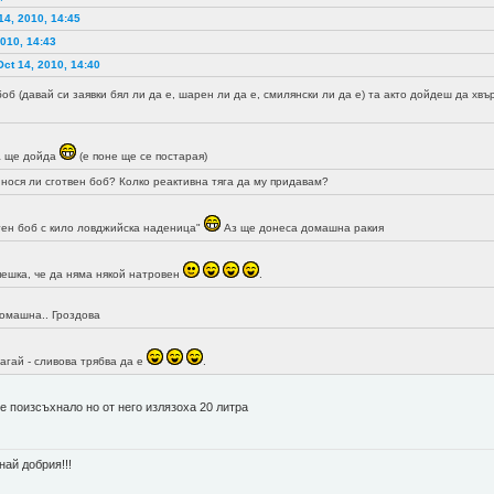
14, 2010, 14:45
010, 14:43
ct 14, 2010, 14:40
боб (давай си заявки бял ли да е, шарен ли да е, смилянски ли да е) та акто дойдеш да х
а ще дойда
(е поне ще се постарая)
нося ли сготвен боб? Колко реактивна тяга да му придавам?
стен боб с кило ловджийска наденица"
Аз ще донеса домашна ракия
пешка, че да няма някой натровен
.
омашна.. Гроздова
лагай - сливова трябва да е
.
е поизсъхнало но от него излязоха 20 литра
най добрия!!!