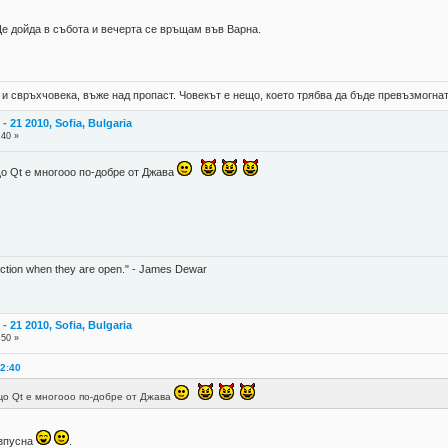
Ще дойда в събота и вечерта се връщам във Варна.
 и свръхчовека, въже над пропаст. Човекът е нещо, което трябва да бъде превъзмогнат
 21 2010, Sofia, Bulgaria
:40 »
 Qt е многооо по-добре от Джава
unction when they are open." - James Dewar
 21 2010, Sofia, Bulgaria
:50 »
22:40
о Qt е многооо по-добре от Джава
изпусна
.