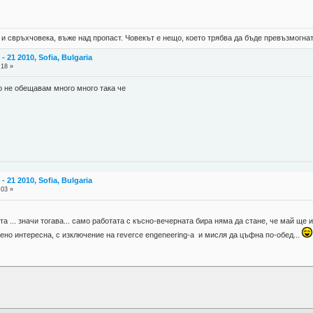
 и свръхчовека, въже над пропаст. Човекът е нещо, което трябва да бъде превъзмогнат
 21 2010, Sofia, Bulgaria
:18 »
о не обещавам много много така че
 21 2010, Sofia, Bulgaria
:03 »
ота ... значи тогава... само работата с късно-вечерната бира няма да стане, че май щ
ено интересна, с изключение на reverce engeneering-a и мисля да цъфна по-обед...