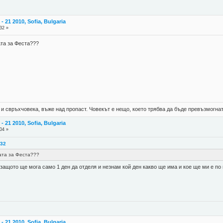
 21 2010, Sofia, Bulgaria
32 »
ата за Феста???
 и свръхчовека, въже над пропаст. Човекът е нещо, което трябва да бъде превъзмогнат
 21 2010, Sofia, Bulgaria
04 »
:32
ата за Феста???
защото ще мога само 1 ден да отделя и незнам кой ден какво ще има и кое ще ми е по 
 21 2010, Sofia, Bulgaria