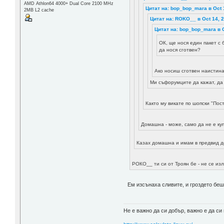
AMD Athlon64 4000+ Dual Core 2100 MHz
Цитат на: bop_bop_mara в Oct 
2MB L2 cache
Цитат на: ROKO__ в Oct 14, 2
Цитат на: bop_bop_mara в O
ОК, ще нося един пакет с 
да нося сготвен?
Ако носиш сготвен наистин
Ми съфорумците да кажат, да 
Както му викате по шопски "По
Домашна - може, само да не е ку
Казах домашна и имам в предвид д
РОКО__ ти си от Троян бе - не се из
Ем изсънаха сливите, и гроздето беш
Не е важно да си добър, важно е да си 