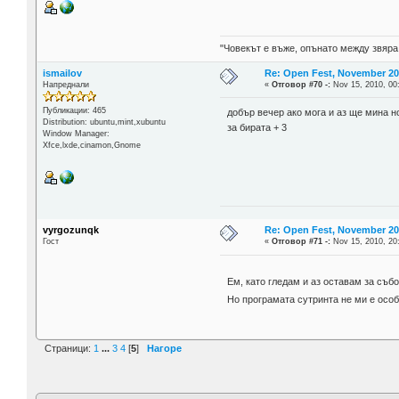
"Човекът е въже, опънато между звяра
ismailov
Re: Open Fest, November 20 -
Напреднали
«
Отговор #70 -:
Nov 15, 2010, 00
Публикации: 465
добър вечер ако мога и аз ще мина н
Distribution: ubuntu,mint,xubuntu
за бирата + 3
Window Manager:
Xfce,lxde,cinamon,Gnome
vyrgozunqk
Re: Open Fest, November 20 -
Гост
«
Отговор #71 -:
Nov 15, 2010, 20
Ем, като гледам и аз оставам за съб
Но програмата сутринта не ми е особ
Страници:
1
...
3
4
[
5
]
Нагоре