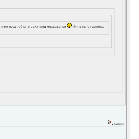
върляме пред теб като ориз пред младоженци
Или в едно гърненце
Активен