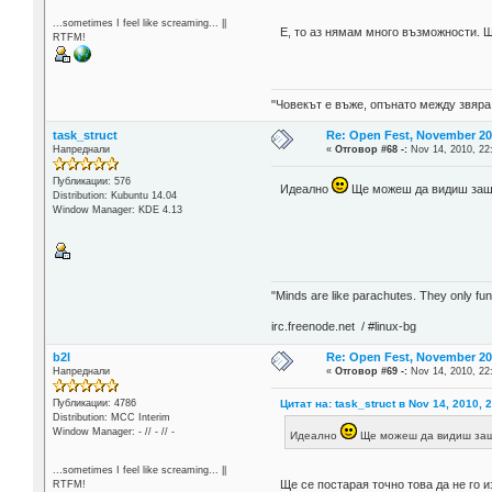
...sometimes I feel like screaming... ||
Е, то аз нямам много възможности. 
RTFM!
"Човекът е въже, опънато между звяра
task_struct
Re: Open Fest, November 20 -
Напреднали
«
Отговор #68 -:
Nov 14, 2010, 22
Публикации: 576
Идеално
Ще можеш да видиш защо
Distribution: Kubuntu 14.04
Window Manager: KDE 4.13
"Minds are like parachutes. They only f
irc.freenode.net / #linux-bg
b2l
Re: Open Fest, November 20 -
Напреднали
«
Отговор #69 -:
Nov 14, 2010, 22
Цитат на: task_struct в Nov 14, 2010, 
Публикации: 4786
Distribution: MCC Interim
Window Manager: - // - // -
Идеално
Ще можеш да видиш защ
...sometimes I feel like screaming... ||
Ще се постарая точно това да не го 
RTFM!