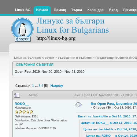
Linux-BG
Начало
Помощ
Търси
Календар
Вход
Регистр
Linux за българи: Форуми
>
съобщения и събития
>
Предстоящи събития
(МОД
СВЪРЗАНИ СЪБИТИЯ
Open Fest 2010
: Nov 20, 2010 - Nov 21, 2010
Страници:
1
...
3
4
[
5
]
Надолу
Автор
Тема: Open Fest, November 20 - 21 2010, S
ROKO__
Re: Open Fest, November 20 -
Напреднали
«
Отговор #60 -:
Oct 14, 2010, 17:
Цитат на: backtolife в Oct 14, 2010, 17
Публикации: 1531
Distribution: Calculate Linux Workstation
Цитат на: ROKO__ в Oct 14, 2010, 16
amd64
Window Manager: GNOME 2.30
Цитат на: backtolife в Oct 14, 2010
Цитат на: ROKO__ в Oct 14, 2010