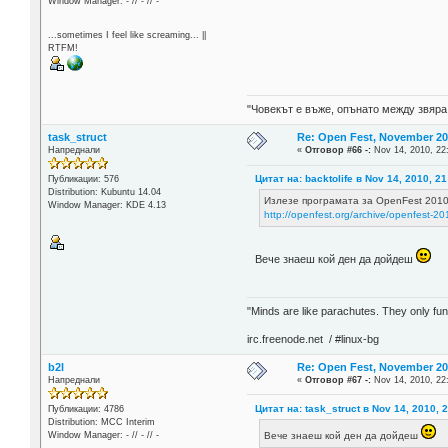
Window Manager: - // - // -
...sometimes I feel like screaming... ||
RTFM!
"Човекът е въже, опънато между звяра
task_struct
Re: Open Fest, November 20 -
Напреднали
«
Отговор #66 -:
Nov 14, 2010, 22
Цитат на: backtolife в Nov 14, 2010, 21
Публикации: 576
Distribution: Kubuntu 14.04
Излезе програмата за OpenFest 2010
Window Manager: KDE 4.13
http://openfest.org/archive/openfest-2
Вече знаеш кой ден да дойдеш
"Minds are like parachutes. They only f
irc.freenode.net / #linux-bg
b2l
Re: Open Fest, November 20 -
Напреднали
«
Отговор #67 -:
Nov 14, 2010, 22
Цитат на: task_struct в Nov 14, 2010, 
Публикации: 4786
Distribution: MCC Interim
Window Manager: - // - // -
Вече знаеш кой ден да дойдеш