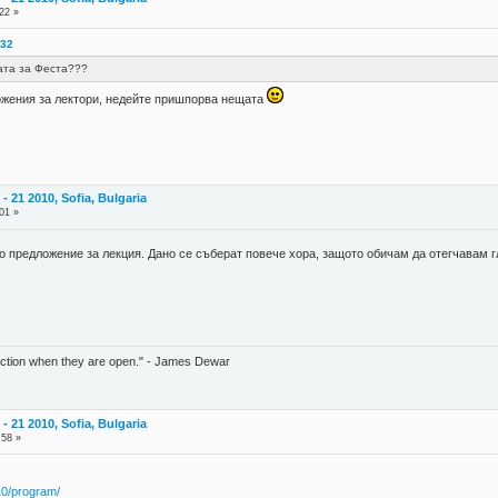
22 »
:32
ата за Феста???
ожения за лектори, недейте пришпорва нещата
 21 2010, Sofia, Bulgaria
01 »
то предложение за лекция. Дано се съберат повече хора, защото обичам да отегчавам
unction when they are open." - James Dewar
 21 2010, Sofia, Bulgaria
:58 »
.
10/program/