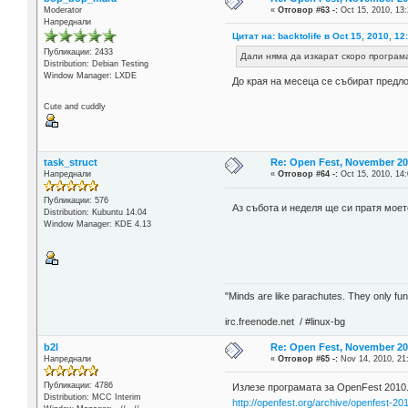
Moderator
«
Отговор #63 -:
Oct 15, 2010, 13:
Напреднали
Цитат на: backtolife в Oct 15, 2010, 12
Публикации: 2433
Дали няма да изкарат скоро програм
Distribution: Debian Testing
Window Manager: LXDE
До края на месеца се събират предл
Cute and cuddly
task_struct
Re: Open Fest, November 20 -
Напреднали
«
Отговор #64 -:
Oct 15, 2010, 14:
Публикации: 576
Аз събота и неделя ще си пратя мое
Distribution: Kubuntu 14.04
Window Manager: KDE 4.13
"Minds are like parachutes. They only f
irc.freenode.net / #linux-bg
b2l
Re: Open Fest, November 20 -
Напреднали
«
Отговор #65 -:
Nov 14, 2010, 21
Публикации: 4786
Излезе програмата за OpenFest 2010
Distribution: MCC Interim
http://openfest.org/archive/openfest-20