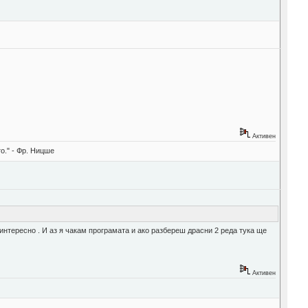
Активен
о." - Фр. Ницше
интересно . И аз я чакам програмата и ако разбереш драсни 2 реда тука ще
Активен