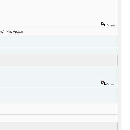
Активен
о." - Фр. Ницше
Активен