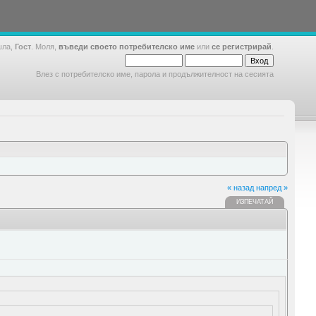
шла,
Гост
. Моля,
въведи своето потребителско име
или
се регистрирай
.
Влез с потребителско име, парола и продължителност на сесията
« назад
напред »
ИЗПЕЧАТАЙ