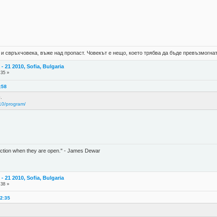
 и свръхчовека, въже над пропаст. Човекът е нещо, което трябва да бъде превъзмогнат
 21 2010, Sofia, Bulgaria
:35 »
:58
.
010/program/
unction when they are open." - James Dewar
 21 2010, Sofia, Bulgaria
:38 »
22:35