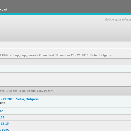
ирай
Добре дошъл/до
ЕРАТОР:
bop_bop_mara
) >
Open Fest, November 20 - 21 2010, Sofia, Bulgaria
ofia, Bulgaria (Прочетена 126749 пъти)
 21 2010, Sofia, Bulgaria
19 »
:00
:59
, 16:15
, 16:07