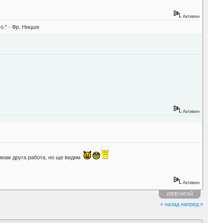
Активен
о." - Фр. Ницше
Активен
е имам друга работа, но ще видим
Активен
ИЗПЕЧАТАЙ
« назад
напред »