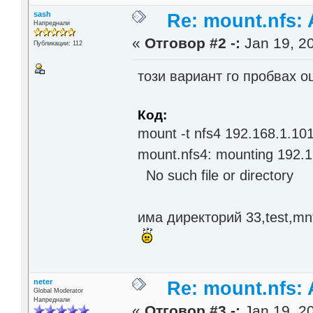
sash
Re: mount.nfs: 
Напреднали
«
Отговор #2 -:
Jan 19, 20
Публикации: 112
този вариант го пробвах о
Код:
mount -t nfs4 192.168.1.101
mount.nfs4: mounting 192.16
No such file or directory
има директорий 33,test,mn
neter
Re: mount.nfs: 
Global Moderator
Напреднали
«
Отговор #3 -:
Jan 19, 20