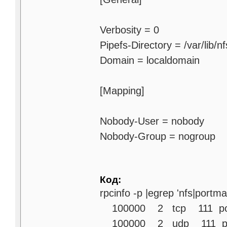
Verbosity = 0
Pipefs-Directory = /var/lib/n
Domain = localdomain
[Mapping]
Nobody-User = nobody
Nobody-Group = nogroup
Код:
rpcinfo -p |egrep 'nfs|portma
100000 2 tcp 111 por
100000 2 udp 111 po