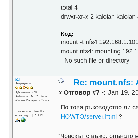
total 4
drwxr-xr-x 2 kaloian kaloia
Код:
mount -t nfs4 192.168.1.101
mount.nfs4: mounting 192.16
No such file or directory
b2l
Re: mount.nfs: 
Напреднали
«
Отговор #7 -:
Jan 19, 20
Публикации: 4786
Distribution: MCC Interim
Window Manager: - // - // -
По това ръководство ли с
...sometimes I feel like
HOWTO/server.html
?
screaming... || RTFM!
"Човекът е въже, опънато 