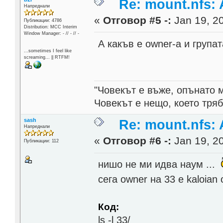
Re: mount.nfs: 
Напреднали
«
Отговор #5 -:
Jan 19, 20
Публикации: 4786
Distribution: MCC Interim
Window Manager: - // - // -
А какъв е owner-а и групат
...sometimes I feel like
screaming... || RTFM!
"Човекът е въже, опънато 
Човекът е нещо, което тря
sash
Re: mount.nfs: 
Напреднали
«
Отговор #6 -:
Jan 19, 20
Публикации: 112
нишо не ми идва наум ...
сега owner на 33 e kaloian 
Код:
ls -l 33/