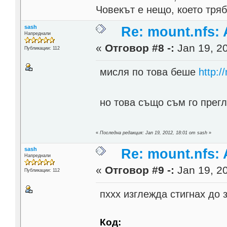
Човекът е нещо, което тря
sash
Re: mount.nfs: 
Напреднали
«
Отговор #8 -:
Jan 19, 20
Публикации: 112
мисля по това беше
http:/
но това също съм го прег
«
Последна редакция: Jan 19, 2012, 18:01 от sash
»
sash
Re: mount.nfs: 
Напреднали
«
Отговор #9 -:
Jan 19, 20
Публикации: 112
пххх изглежда стигнах до 
Код: