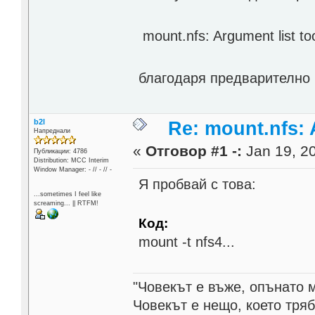
mount.nfs: Argument list to
благодаря предварителн
b2l
Re: mount.nfs: 
Напреднали
«
Отговор #1 -:
Jan 19, 20
Публикации: 4786
Distribution: MCC Interim
Window Manager: - // - // -
Я пробвай с това:
...sometimes I feel like
screaming... || RTFM!
Код:
mount -t nfs4...
"Човекът е въже, опънато 
Човекът е нещо, което тря