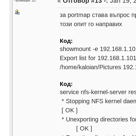
«
Отговор #13 -:
Jan 19, 
Публикации: 112
за portmap става въпрос п
този опит го направих
Код:
showmount -e 192.168.1.10
Export list for 192.168.1.101
/home/kaloian/Pictures 192
Код:
service nfs-kernel-server res
* Stoppin
[ OK ]
* Unexporting di
[ OK ]