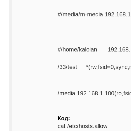
#/media/m-media 192.168.1.
#/home/kaloian 192.168.1
/33/test *(rw,fsid=0,sync
/media 192.168.1.100(ro,fsi
Код:
cat /etc/hosts.allow