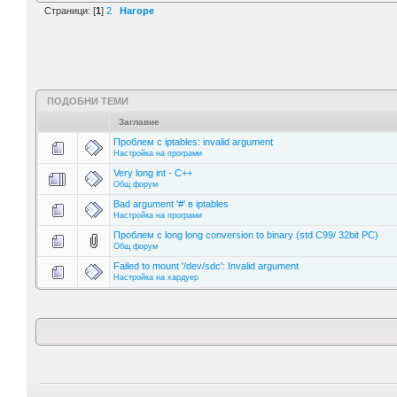
Страници: [
1
]
2
Нагоре
ПОДОБНИ ТЕМИ
Заглавие
Проблем с iptables: invalid argument
Настройка на програми
Very long int - C++
Общ форум
Bad argument '#' в iptables
Настройка на програми
Проблем с long long conversion to binary (std C99/ 32bit PC)
Общ форум
Failed to mount '/dev/sdc': Invalid argument
Настройка на хардуер