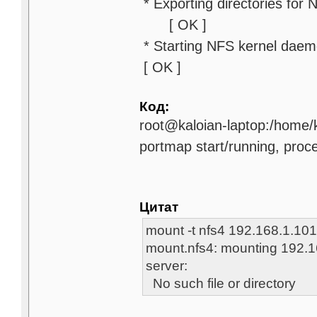
* Exporting dire
[ OK ]
* Startin
[ OK ]
Код:
root@kaloian-laptop:/home/k
portmap start/running, proc
Цитат
mount -t nfs4 192.168.1.101
mount.nfs4: mounting 192.16
server:
No such file or directory