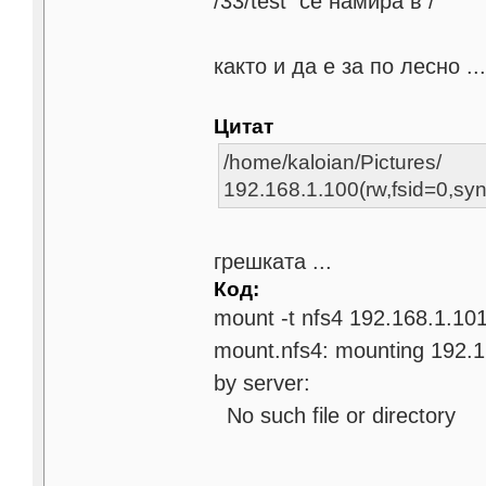
/33/test се намира в /
както и да е за по лесно .
Цитат
/home/kaloian/Pictures/
192.168.1.100(rw,fsid=0,sy
грешката ...
Код:
mount -t nfs4 192.168.1.101
mount.nfs4: mounting 192.16
by server:
No such file or directory