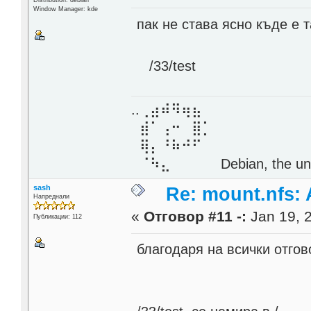
Distribution: debian
Window Manager: kde
пак не става ясно къде е 
/33/test
..⢀⣴⠾⠻⢶⣦⠀
⣾⠁⢠⠒⠀⣿⡁
⢿⡄⠘⠷⠚⠋
⠈⠳⣄⠀⠀⠀⠀ Debian, the unive
sash
Re: mount.nfs: 
Напреднали
«
Отговор #11 -:
Jan 19, 2
Публикации: 112
благодаря на всички отго