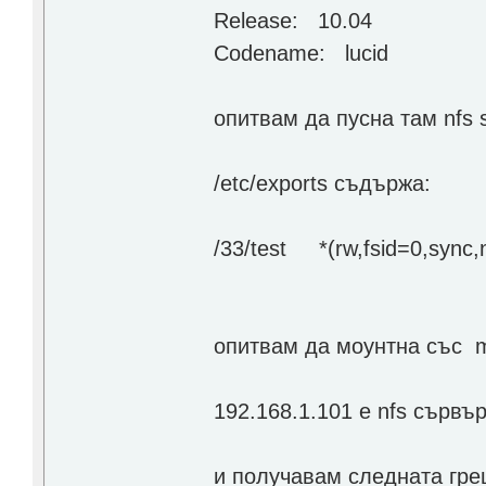
Release: 10.04
Codename: lucid
опитвам да пусна там nfs s
/etc/exports съдържа:
/33/test *(rw,fsid=0,sync
опитвам да моунтна със mo
192.168.1.101 e nfs сървъра
и получавам следната гр