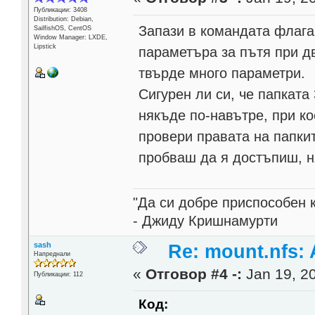
Публикации: 3408
Distribution: Debian,
Запази в командата флага,
SailfishOS, CentOS
Window Manager: LXDE,
Lipstick
параметъра за пътя при дв
твърде много параметри.
Сигурен ли си, че папката
някъде по-навътре, при ко
провери правата на папките
пробваш да я достъпиш, н
"Да си добре приспособен 
- Джиду Кришнамурти
sash
Re: mount.nfs: 
Напреднали
«
Отговор #4 -:
Jan 19, 20
Публикации: 112
Код: