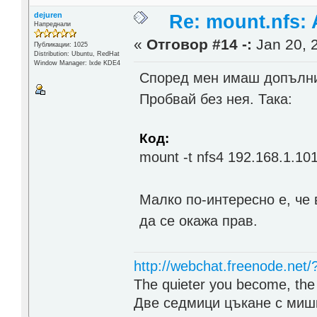
dejuren
Re: mount.nfs: 
Напреднали
«
Отговор #14 -:
Jan 20, 
Публикации: 1025
Distribution: Ubuntu, RedHat
Window Manager: lxde KDE4
Според мен имаш допълните
Пробвай без нея. Така:
Код:
mount -t nfs4 192.168.1.101
Малко по-интересно е, че 
да се окажа прав.
http://webchat.freenode.net
The quieter you become, the 
Две седмици цъкане с мишк