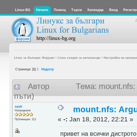
Linux-BG
Начало
Помощ
Търси
Календар
Вход
Регистр
Linux за българи: Форуми
>
Linux секция за начинаещи
>
Настройка на програ
Страници: [
1
]
2
Надолу
Автор
Тема: mount.nfs:
пъти)
sash
mount.nfs: Argu
Напреднали
«
-:
Jan 18, 2012, 22:21 »
Публикации: 112
привет на всички дистрото