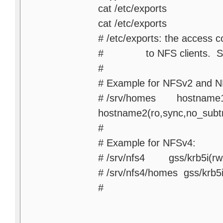
cat /etc/exports
cat /etc/exports
# /etc/exports: the access c
#
to NFS clients. S
#
# Example for NFSv2 and N
# /srv/homes hostname1(
hostname2(ro,sync,no_subt
#
# Example for NFSv4:
# /srv/nfs4 gss/krb5i(rw,
# /srv/nfs4/homes gss/krb5
#