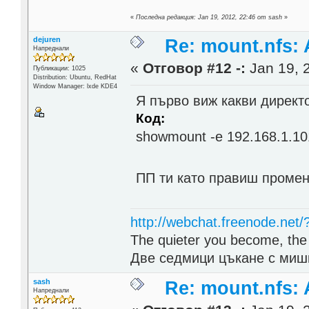
«
Последна редакция: Jan 19, 2012, 22:46 от sash
»
dejuren
Re: mount.nfs: 
Напреднали
«
Отговор #12 -:
Jan 19, 
Публикации: 1025
Distribution: Ubuntu, RedHat
Window Manager: lxde KDE4
Я първо виж какви директ
Код:
showmount -e 192.168.1.10
ПП ти като правиш промен
http://webchat.freenode.net
The quieter you become, the 
Две седмици цъкане с мишк
sash
Re: mount.nfs: 
Напреднали