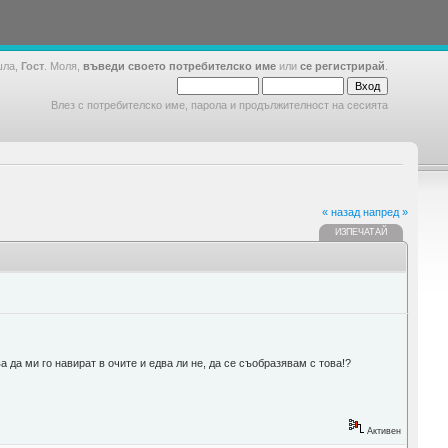
шла,
Гост
. Моля,
въведи своето потребителско име
или
се регистрирай
.
Влез с потребителско име, парола и продължителност на сесията
« назад
напред »
ИЗПЕЧАТАЙ
а да ми го навират в очите и едва ли не, да се съобразявам с това!?
Активен