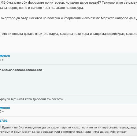
. ФБ буквално уби форумите по интереси, но какво да се прави!? Технологиите се разви
а затворят, но не и силово чрез налагане на цензура.
се очертава да бъде носител на полезна информация и ако вземе Марчето направо да я 
тето ти попита докато стоите в парка, какви са тези хора и защо манифистират, какво
тменен
3 »
ххахахаххааааааааааааааа
 цървули мрънкат като дървени философи.
тменен
6 »
17:01
а! Единия не бил малоумник да си харчи парите хазартно и не го интересувало въвеждащат
 големи и сами могат да си решават или в неговия град нали няма да манифистират!