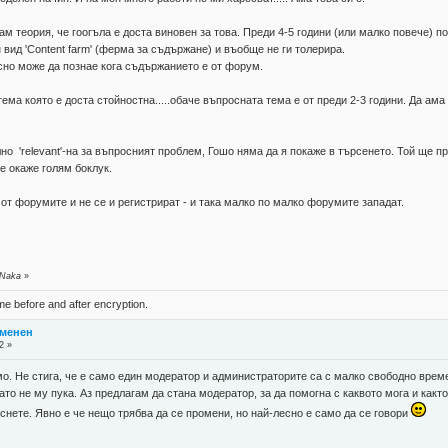
 теория, че гоогъла е доста виновен за това. Преди 4-5 години (или малко повече) п
 вид 'Content farm' (ферма за съдържане) и въобще не ги толерира.
сно може да познае кога съдържанието е от форум.
ема която е доста стойностна.....обаче въпросната тема е от преди 2-3 години. Да ама
но 'relevant'-на за въпросният проблем, Гошо няма да я покаже в търсенето. Той ще п
е окаже голям боклук.
 от форумите и не се и регистрират - и така малко по малко форумите западат.
 Naka
»
ame before and after encryption.
тменен
2 »
о. Не стига, че е само един модератор и администраторите са с малко свободно време
ато не му пука. Аз предлагам да стана модератор, за да помогна с каквото мога и какт
снете. Явно е че нещо трябва да се промени, но най-лесно е само да се говори