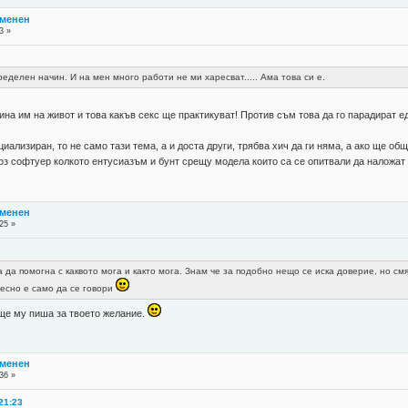
тменен
3 »
ределен начин. И на мен много работи не ми харесват..... Ама това си е.
на им на живот и това какъв секс ще практикуват! Против съм това да го парадират едв
иализиран, то не само тази тема, а и доста други, трябва хич да ги няма, а ако ще об
лкоз софтуер колкото ентусиазъм и бунт срещу модела които са се опитвали да наложат
тменен
25 »
 да помогна с каквото мога и както мога. Знам че за подобно нещо се иска доверие, но см
лесно е само да се говори
, ще му пиша за твоето желание.
тменен
36 »
21:23