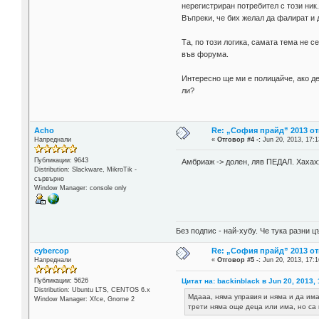
нерегистриран потребител с този ник
Въпреки, че бих желал да фалират и д
Та, по този логика, самата тема не 
във форума.
Интересно ще ми е полицайче, ако де
ли?
Acho
Re: „София прайд” 2013 о
Напреднали
«
Отговор #4 -:
Jun 20, 2013, 17:1
Публикации: 9643
Амбриаж -> долен, ляв ПЕДАЛ. Хаха
Distribution: Slackware, MikroTik -
сървърно
Window Manager: console only
Без подпис - най-хубу. Че тука разни
cybercop
Re: „София прайд” 2013 о
Напреднали
«
Отговор #5 -:
Jun 20, 2013, 17:1
Цитат на: backinblack в Jun 20, 2013, 
Публикации: 5626
Distribution: Ubuntu LTS, CENTOS 6.x
Мдааа, няма управия и няма и да им
Window Manager: Xfce, Gnome 2
трети няма още деца или има, но са