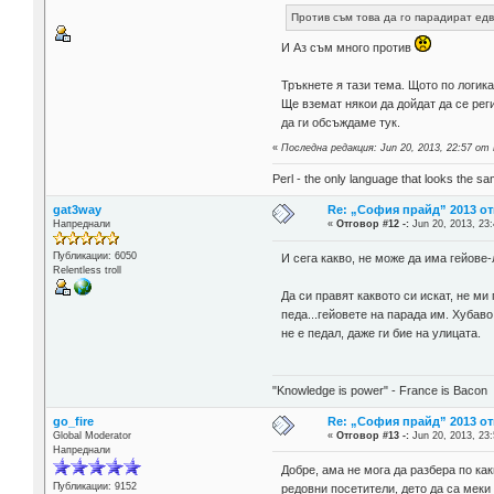
Против съм това да го парадират едва
И Аз съм много против
Тръкнете я тази тема. Щото по логик
Ще вземат някои да дойдат да се рег
да ги обсъждаме тук.
«
Последна редакция: Jun 20, 2013, 22:57 от
Perl - the only language that looks the s
gat3way
Re: „София прайд” 2013 о
Напреднали
«
Отговор #12 -:
Jun 20, 2013, 23:
Публикации: 6050
И сега какво, не може да има гейове
Relentless troll
Да си правят каквото си искат, не м
педа...гейовете на парада им. Хубав
не е педал, даже ги бие на улицата.
"Knowledge is power" - France is Bacon
go_fire
Re: „София прайд” 2013 о
Global Moderator
«
Отговор #13 -:
Jun 20, 2013, 23:
Напреднали
Добре, ама не мога да разбера по ка
Публикации: 9152
редовни посетители, дето да са меки