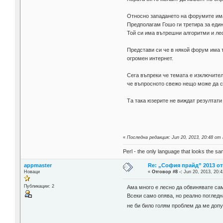
Относно западането на форумите имам
Предполагам Гошо ги третира за един
Той си има вътрешни алгоритми и ле
Представи си че в някой форум има т
огромен интернет.
Сега въпреки че темата е изключител
че въпросното свежо нещо може да с
Та така юзерите не виждат резултати
«
Последна редакция: Jun 20, 2013, 20:48 от
Perl - the only language that looks the s
appmaster
Re: „София прайд” 2013 о
Новаци
«
Отговор #8 -:
Jun 20, 2013, 20:4
Публикации: 2
Ама много е лесно да обвинявате сам
Всеки само опява, но реално погледн
не би било голям проблем да ме допу