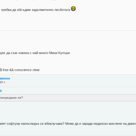
, трябва да обсъдим задължително лесботата
 щях да съм човека с най-много Mини Kупъри
М$ free && conscience clear
тменен
10 »
45
-линуксджии ли?
дният софтуер напоследък се вбоклучава? Може да е заради педалско мислене на див