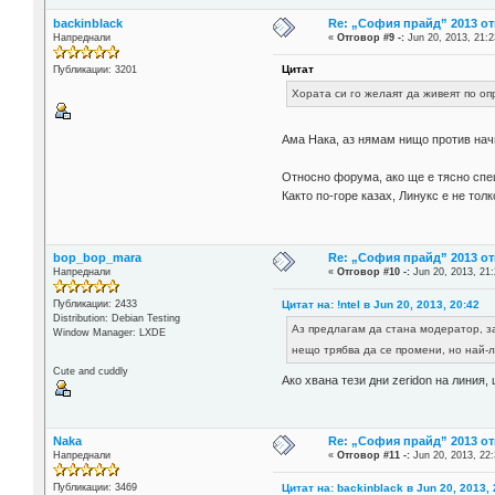
backinblack
Re: „София прайд” 2013 о
Напреднали
«
Отговор #9 -:
Jun 20, 2013, 21:2
Цитат
Публикации: 3201
Хората си го желаят да живеят по оп
Ама Нака, аз нямам нищо против начи
Относно форума, ако ще е тясно спец
Както по-горе казах, Линукс е не то
bop_bop_mara
Re: „София прайд” 2013 о
Напреднали
«
Отговор #10 -:
Jun 20, 2013, 21:
Цитат на: !ntel в Jun 20, 2013, 20:42
Публикации: 2433
Distribution: Debian Testing
Аз предлагам да стана модератор, за
Window Manager: LXDE
нещо трябва да се промени, но най-
Cute and cuddly
Ако хвана тези дни zeridon на линия
Naka
Re: „София прайд” 2013 о
Напреднали
«
Отговор #11 -:
Jun 20, 2013, 22:
Цитат на: backinblack в Jun 20, 2013, 
Публикации: 3469