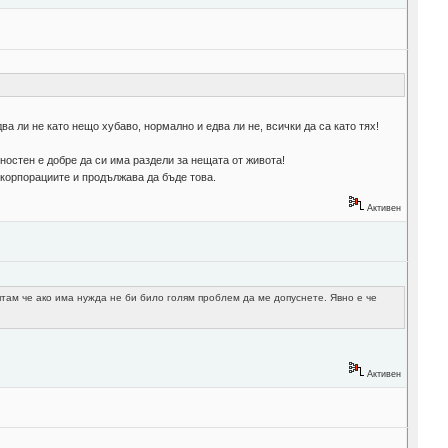
а ли не като нещо хубаво, нормално и едва ли не, всички да са като тях!
щностен е добре да си има раздели за нещата от живота!
 корпорациите и продължава да бъде това.
Активен
ятам че ако има нужда не би било голям проблем да ме допуснете. Явно е че
Активен