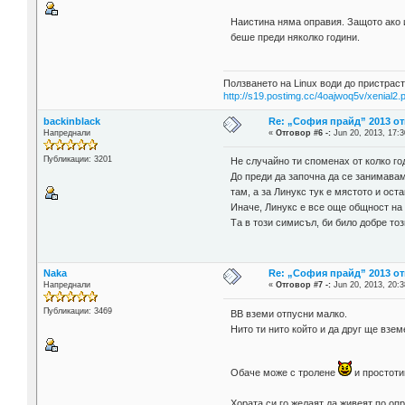
Наистина няма оправия. Защото ако и
беше преди няколко години.
Ползването на Linux води до пристраст
http://s19.postimg.cc/4oajwoq5v/xenial2.
backinblack
Re: „София прайд” 2013 о
Напреднали
«
Отговор #6 -:
Jun 20, 2013, 17:3
Публикации: 3201
Не случайно ти споменах от колко го
До преди да започна да се занимавам
там, а за Линукс тук е мястото и ост
Иначе, Линукс е все още общност на 
Та в този симисъл, би било добре то
Naka
Re: „София прайд” 2013 о
Напреднали
«
Отговор #7 -:
Jun 20, 2013, 20:3
Публикации: 3469
BB вземи отпусни малко.
Нито ти нито който и да друг ще взе
Обаче може с тролене
и простот
Хората си го желаят да живеят по опр