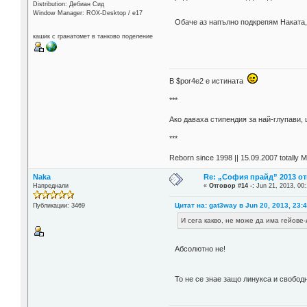
Distribution: Дебиан Сид
Window Manager: ROX-Desktop / е17
Обаче аз напълно подкрепям Наката
кашик с гранатомет в танково поделение
В $por4e2 e истината
***
Aко даваха стипендия за най-глупави,
***
Reborn since 1998 || 15.09.2007 totally 
Naka
Re: „София прайд” 2013 о
Напреднали
«
Отговор #14 -:
Jun 21, 2013, 00:
Цитат на: gat3way в Jun 20, 2013, 23:
Публикации: 3469
И сега какво, не може да има гейове
Абсолютно не!
То не се знае защо линукса и свобо