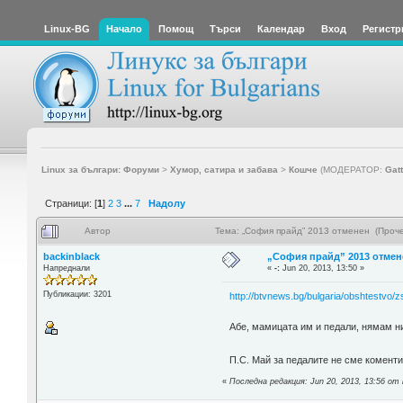
Linux-BG
Начало
Помощ
Търси
Календар
Вход
Регистр
Linux за българи: Форуми
>
Хумор, сатира и забава
>
Кошче
(МОДЕРАТОР:
Gat
Страници: [
1
]
2
3
...
7
Надолу
Автор
Тема: „София прайд” 2013 отменен (Проч
backinblack
„София прайд” 2013 отмен
Напреднали
«
-:
Jun 20, 2013, 13:50 »
Публикации: 3201
http://btvnews.bg/bulgaria/obshtestvo/
Абе, мамицата им и педали, нямам нищ
П.С. Май за педалите не сме комен
«
Последна редакция: Jun 20, 2013, 13:56 от 