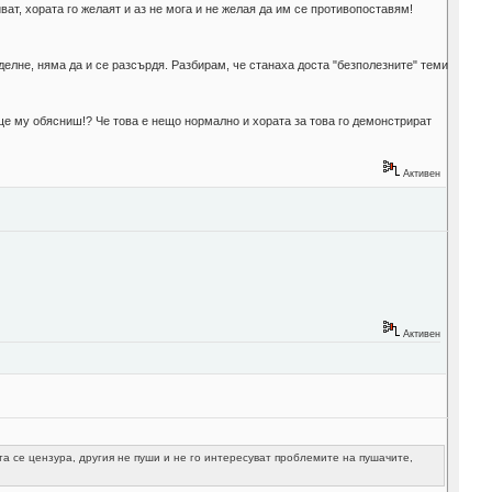
ват, хората го желаят и аз не мога и не желая да им се противопоставям!
делне, няма да и се разсърдя. Разбирам, че станаха доста "безполезните" теми
 ще му обясниш!? Че това е нещо нормално и хората за това го демонстрират
Активен
Активен
а се цензура, другия не пуши и не го интересуват проблемите на пушачите,