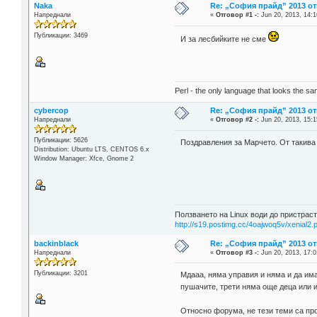
Naka
Re: „София прайд” 2013 о
Напреднали
«
Отговор #1 -:
Jun 20, 2013, 14:1
Публикации: 3469
И за лесбийките не сме
Perl - the only language that looks the s
cybercop
Re: „София прайд” 2013 о
Напреднали
«
Отговор #2 -:
Jun 20, 2013, 15:1
Публикации: 5626
Поздравления за Марчето. От такива 
Distribution: Ubuntu LTS, CENTOS 6.x
Window Manager: Xfce, Gnome 2
Ползването на Linux води до пристраст
http://s19.postimg.cc/4oajwoq5v/xenial2.
backinblack
Re: „София прайд” 2013 о
Напреднали
«
Отговор #3 -:
Jun 20, 2013, 17:0
Публикации: 3201
Мдааа, няма управия и няма и да има
пушачите, трети няма още деца или и
Относно форума, не тези теми са про