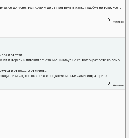
е да се допусне, този форум да се превърне в жалко подобие на това, което
Активен
зле и от този!
о ми интереси и питания свързани с Уиндоус не се толерират вече на само
есуват и от нещата от живота.
 специализиран, но това вече е предложение към администраторите.
Активен