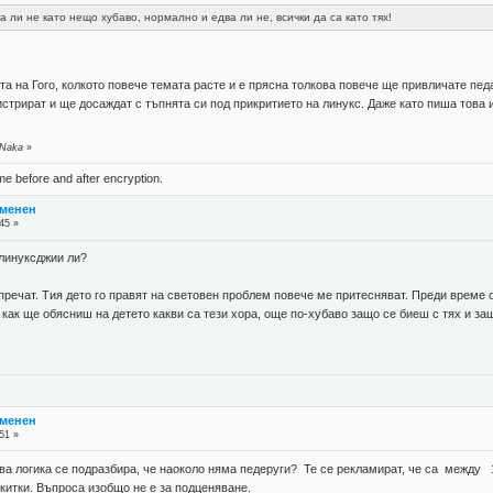
 ли не като нещо хубаво, нормално и едва ли не, всички да са като тях!
ата на Гого, колкото повече темата расте и е прясна толкова повече ще привличате пед
истрират и ще досаждат с тъпнята си под прикритието на линукс. Даже като пиша това
 Naka
»
ame before and after encryption.
тменен
45 »
-линуксджии ли?
и пречат. Тия дето го правят на световен проблем повече ме притесняват. Преди врем
о как ще обясниш на детето какви са тези хора, още по-хубаво защо се биеш с тях и за
тменен
51 »
ква логика се подразбира, че наоколо няма педеруги? Те се рекламират, че са между 
 китки. Въпроса изобщо не е за подценяване.