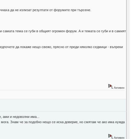
очнаха да не излизат резултати от форумите при търсене.
 и самата тема се губи в общият огромен форум. А и темата се губи и в самият
редпочете да покаже нещо свежо, прясно от преди няколко седмици - въпреки
Активен
, ами и недоволни има...
о мога. Знам че за подобно нещо се иска доверие, но смятам че ако има нужда
Активен