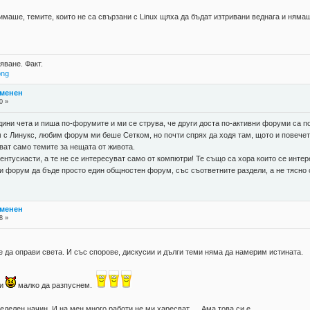
маше, темите, които не са свързани с Linux щяха да бъдат изтривани веднага и нямаш
яване. Факт.
png
тменен
0 »
дини чета и пиша по-форумите и ми се струва, че други доста по-активни форуми са по-
 с Линукс, любим форум ми беше Сетком, но почти спрях да ходя там, щото и повечет
ават само темите за нещата от живота.
ентусиасти, а те не се интересуват само от компютри! Те също са хора които се интер
зи форум да бъде просто един общностен форум, със съответните раздели, а не тясно
тменен
8 »
ме да оправи света. И със спорове, дискусии и дълги теми няма да намерим истината.
ии
малко да разпуснем.
еделен начин. И на мен много работи не ми харесват..... Ама това си е.