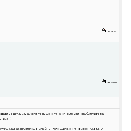
Активен
Активен
щата се цензура, другия не пуши и не го интересуват проблемите на
стират!
ожеш сам да провериш в дир.бг от коя година ми е първия пост като