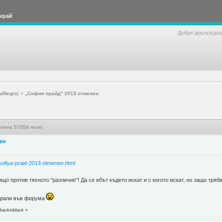
ирай
Добре дошъл/до
taNegra
) >
„София прайд” 2013 отменен
етена 57059 пъти)
ен
zsofiya-praid-2013-otmenen.html
о против тяхното "различие"! Да се ебът където искат и с когото искат, но защо трябв
тирали във форума
backinblack
»