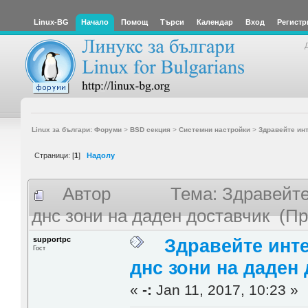
Linux-BG
Начало
Помощ
Търси
Календар
Вход
Регистр
Linux за българи: Форуми
>
BSD секция
>
Системни настройки
>
Здравейте инт
Страници: [
1
]
Надолу
Автор
Тема: Здравейте
днс зони на даден доставчик (Пр
supportpc
Здравейте инте
Гост
днс зони на даден
«
-:
Jan 11, 2017, 10:23 »