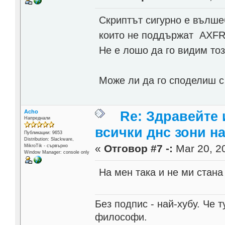
Скриптът сигурно е вълшеб
които не поддържат AXFR,
Не е лошо да го видим тоз
Може ли да го споделиш с
Acho
Re: Здравейте 
Напреднали
всички днс зони н
Публикации: 9653
Distribution: Slackware,
«
Отговор #7 -:
Mar 20, 20
MikroTik - сървърно
Window Manager: console only
На мен така и не ми стана
Без подпис - най-хубу. Че 
философи.