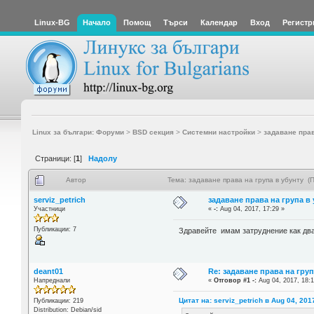
Linux-BG
Начало
Помощ
Търси
Календар
Вход
Регистр
Linux за българи: Форуми
>
BSD секция
>
Системни настройки
>
задаване прав
Страници: [
1
]
Надолу
Автор
Тема: задаване права на група в убунту (
serviz_petrich
задаване права на група в
Участници
«
-:
Aug 04, 2017, 17:29 »
Публикации: 7
Здравейте имам затруднение как два
deant01
Re: задаване права на груп
Напреднали
«
Отговор #1 -:
Aug 04, 2017, 18:1
Цитат на: serviz_petrich в Aug 04, 201
Публикации: 219
Distribution: Debian/sid