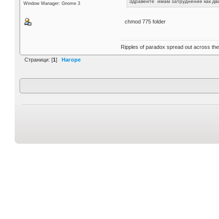
Здравейте имам затруднение как два
Window Manager: Gnome 3
chmod 775 folder
Ripples of paradox spread out across the 
Страници: [
1
]
Нагоре