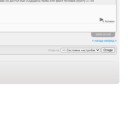
ава на достъп към създадена папка или файл ползвам убунту 17.04
Активен
ИЗПЕЧАТАЙ
« назад
напред »
Отиди на: