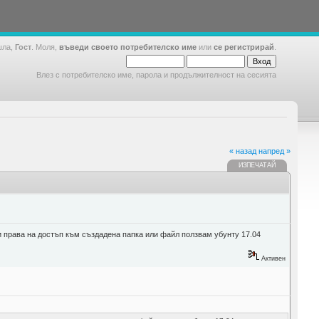
шла,
Гост
. Моля,
въведи своето потребителско име
или
се регистрирай
.
Влез с потребителско име, парола и продължителност на сесията
« назад
напред »
ИЗПЕЧАТАЙ
 права на достъп към създадена папка или файл ползвам убунту 17.04
Активен