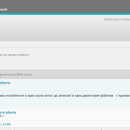
ирай
Добре дошъл/до
а на група в убунту
Прочетена 23835 пъти)
 убунту
ма потребителя в една група могат да записват в една директория файлове с еднакви
а в убунту
6 »
7, 17:29