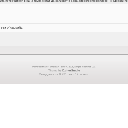
ма потребителя в една група могат да записват в една директория файлове с еднакви пр
sea of causality.
Powered by SMF 2.0 Beta 4
|
SMF © 2006, Simple Machines LLC
Theme by
DzinerStudio
Създадена за 0.231 сек с 17 заявки.