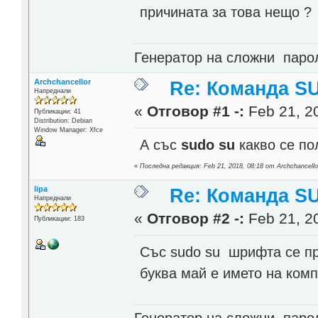
причината за това нещо ?
Генератор на сложни пар
Archchancellor
Re: Команда SU
Напреднали
«
Отговор #1 -:
Feb 21, 20
Публикации: 41
Distribution: Debian
Window Manager: Xfce
А със
sudo su
какво се по
«
Последна редакция: Feb 21, 2018, 08:18 от Archchancello
lipa
Re: Команда SU
Напреднали
«
Отговор #2 -:
Feb 21, 20
Публикации: 183
Cъс sudo su шрифта се пр
буква май е името на комп