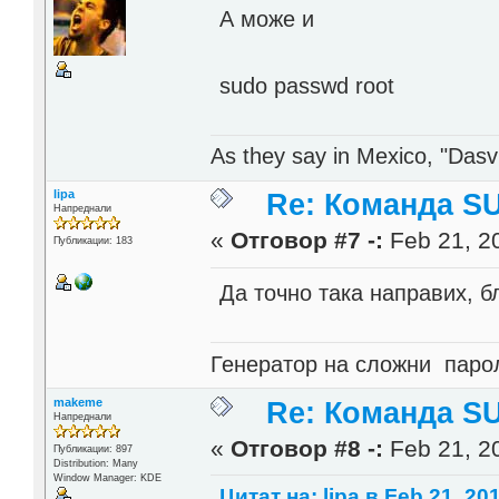
А може и
sudo passwd root
As they say in Mexico, "Dasvi
lipa
Re: Команда SU
Напреднали
«
Отговор #7 -:
Feb 21, 20
Публикации: 183
Да точно така направих, б
Генератор на сложни пар
makeme
Re: Команда SU
Напреднали
«
Отговор #8 -:
Feb 21, 20
Публикации: 897
Distribution: Many
Window Manager: KDE
Цитат на: lipa в Feb 21, 20