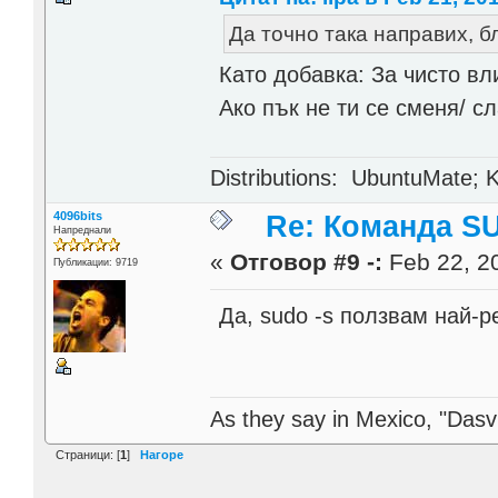
Да точно така направих, б
Като добавка: За чисто вл
Ако пък не ти се сменя/ с
Distributions: UbuntuMate; K
4096bits
Re: Команда SU
Напреднали
«
Отговор #9 -:
Feb 22, 20
Публикации: 9719
Да, sudo -s ползвам най-р
As they say in Mexico, "Dasvi
Страници: [
1
]
Нагоре