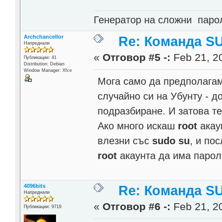
Генератор на сложни пар
Archchancellor
Re: Команда SU
Напреднали
«
Отговор #5 -:
Feb 21, 20
Публикации: 41
Distribution: Debian
Window Manager: Xfce
Мога само да предполагам
случайно си на Убунту - 
подразбиране. И затова те
Ако много искаш
root
акаун
влезни със
sudo su
, и по
root
акаунта да има парол
4096bits
Re: Команда SU
Напреднали
«
Отговор #6 -:
Feb 21, 20
Публикации: 9719