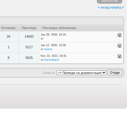
ИЗПЕЧАТАЙ
« назад
напред »
Отговора
Прегледи
Последна публикация
Jan 28, 2006, 19:18
26
14693
от
Jan 12, 2005, 15:08
1
5217
от
laskov
Nov 10, 2013, 18:41
8
5625
от
backinblack
Отиди на: