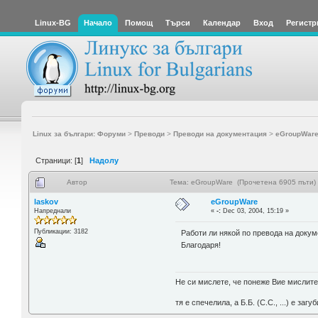
Linux-BG
Начало
Помощ
Търси
Календар
Вход
Регистр
Linux за българи: Форуми
>
Преводи
>
Преводи на документация
>
eGroupWar
Страници: [
1
]
Надолу
Автор
Тема: eGroupWare (Прочетена 6905 пъти)
laskov
eGroupWare
Напреднали
«
-:
Dec 03, 2004, 15:19 »
Публикации: 3182
Работи ли някой по превода на докуме
Благодаря!
Не си мислете, че понеже Вие мислите 
тя е спечелила, а Б.Б. (С.С., ...) е за