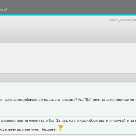
ирай
Добре дошъл/до
e
нтация за потребителя, а и на самата програма? Ако "Да", моля за разяснения как се п
правилно, всички мислят като Вас! Затова, когато има избори, идете и гласувайте, за д
губил, а трети да управлява. Наздраве!