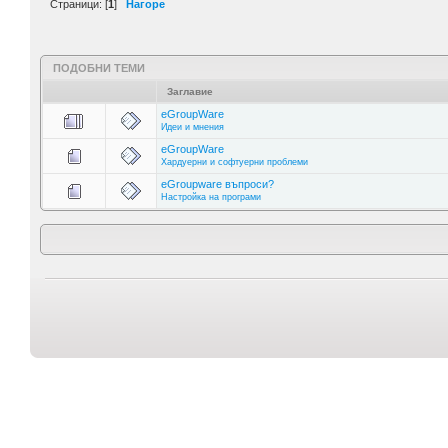
Страници: [
1
]
Нагоре
ПОДОБНИ ТЕМИ
Заглавие
eGroupWare
Идеи и мнения
eGroupWare
Хардуерни и софтуерни проблеми
eGroupware въпроси?
Настройка на програми