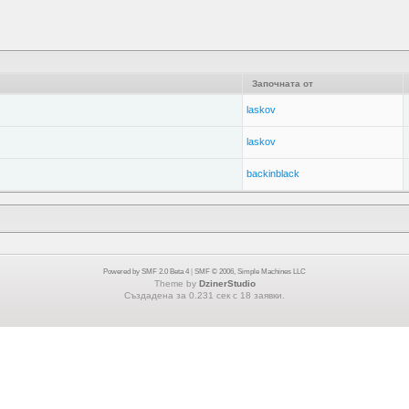
Започната от
laskov
laskov
backinblack
Powered by SMF 2.0 Beta 4
|
SMF © 2006, Simple Machines LLC
Theme by
DzinerStudio
Създадена за 0.231 сек с 18 заявки.