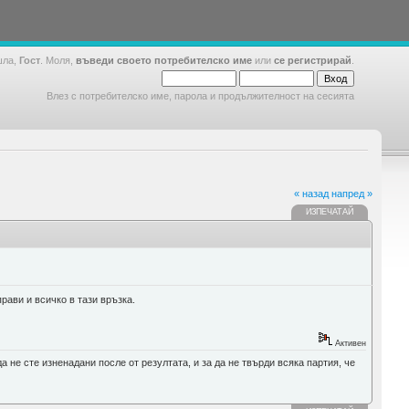
шла,
Гост
. Моля,
въведи своето потребителско име
или
се регистрирай
.
Влез с потребителско име, парола и продължителност на сесията
« назад
напред »
ИЗПЕЧАТАЙ
рави и всичко в тази връзка.
Активен
а не сте изненадани после от резултата, и за да не твърди всяка партия, че