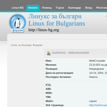
Linux-BG
Начало
Помощ
Търси
Календар
Вход
Регистр
Linux за българи: Форуми
НАКРАТКО - WEBCRUSADER
Име:
WebCrusader
Мнения:
23 (0.003 на д
Позиция:
Напреднали
Дата на регистрация:
Jul 14, 2004, 1
Последно Активен:
Никога
ICQ:
AIM:
MSN:
YIM:
Мейл:
скрит
Уеб страница:
http://webcrusa