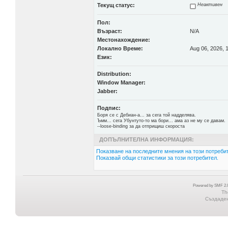
Текущ статус:
Неактивен
Пол:
Възраст:
N/A
Местонахождение:
Локално Време:
Aug 06, 2026, 
Език:
Distribution:
Window Manager:
Jabber:
Подпис:
Боря се с Дебиан-а... за сега той надделява.
Ъмм... сега Убунтуто-то ма бори... ама аз не му се давам.
--loose-binding за да отприщиш скороста
ДОПЪЛНИТЕЛНА ИНФОРМАЦИЯ:
Показване на последните мнения на този потребит
Показвай общи статистики за този потребител.
Powered by SMF 2.0
Th
Създадена