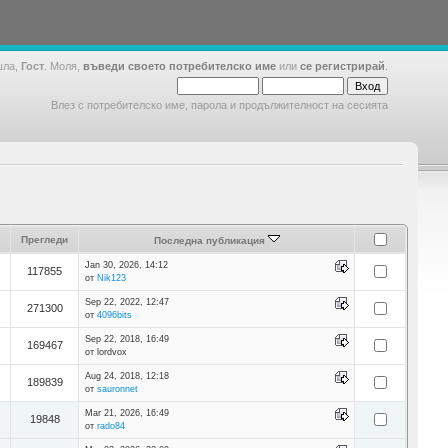
шла,
Гост
. Моля,
въведи своето потребителско име
или
се регистрирай
.
Влез с потребителско име, парола и продължителност на сесията
Прегледи
Последна публикация
Jan 30, 2026, 14:12
117855
от
Nik123
Sep 22, 2022, 12:47
271300
от
4096bits
Sep 22, 2018, 16:49
169467
от lordvox
Aug 24, 2018, 12:18
189839
от
sauronnet
Mar 21, 2026, 16:49
19848
от
rado84