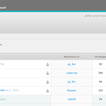
ирай
Добре дошъл/до
ми
Започната от
Отговора
go_fire
65
5
»
cybercop
284
go_fire
66
се!
Ekspert
103
«
1
2
...
6
7
»
rado84
24
«
1
2
»