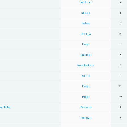
ferdo_st
2
staniol
1
hollow
0
User_X
10
Bogo
5
guitman
3
kuunlaaksot
93
YbY71
0
Bogo
19
Bogo
46
YouTube
Zelmera
1
mimosh
7