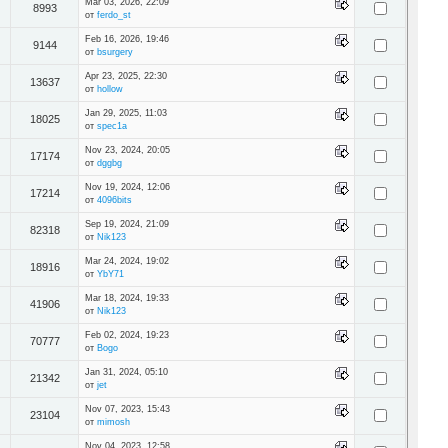
Mar 03, 2026, 22:09
8993
от
ferdo_st
Feb 16, 2026, 19:46
9144
от
bsurgery
Apr 23, 2025, 22:30
13637
от
hollow
Jan 29, 2025, 11:03
18025
от
spec1a
Nov 23, 2024, 20:05
17174
от
dggbg
Nov 19, 2024, 12:06
17214
от
4096bits
Sep 19, 2024, 21:09
82318
от
Nik123
Mar 24, 2024, 19:02
18916
от
YbY71
Mar 18, 2024, 19:33
41906
от
Nik123
Feb 02, 2024, 19:23
70777
от
Bogo
Jan 31, 2024, 05:10
21342
от
jet
Nov 07, 2023, 15:43
23104
от
mimosh
Nov 04, 2023, 12:58