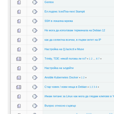
Gentoo
Ел.подпис IcedTea-next Stampit
SSH в локална мрежа
Не мога да използвам терминала на Debian 12
как да селектна всички, в първи октет на IP
Настройка на QJackctl и Muse
Trinity, TDE: някой ползва ли го?
«
1
2
...
6
7
»
Настройка на ъпдейти
Ansible Kubernetes Docker
«
1
2
»
Стар човек / нови неща в Debian
«
1
2
3
4
»
Имам питане за Linux как мога да гледам клипове в 
Въпрос относно сървър