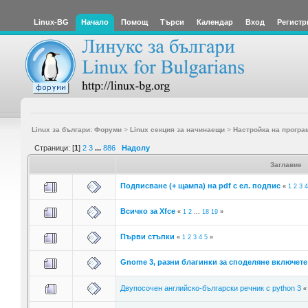
Linux-BG
Начало
Помощ
Търси
Календар
Вход
Регистр
Linux за българи: Форуми
>
Linux секция за начинаещи
>
Настройка на програ
Страници: [
1
]
2
3
...
886
Надолу
Заглавие
Подписване (+ щампа) на pdf с ел. подпис
«
1
2
3
4
Всичко за Xfce
«
1
2
...
18
19
»
Първи стъпки
«
1
2
3
4
5
»
Gnome 3, разни благинки за споделяне включете 
Двупосочен английско-български речник с python 3