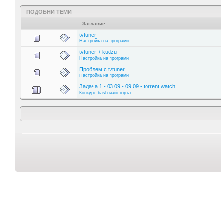
ПОДОБНИ ТЕМИ
Заглавие
tvtuner
Настройка на програми
tvtuner + kudzu
Настройка на програми
Проблем с tvtuner
Настройка на програми
Задача 1 - 03.09 - 09.09 - torrent watch
Конкурс bash-майсторът