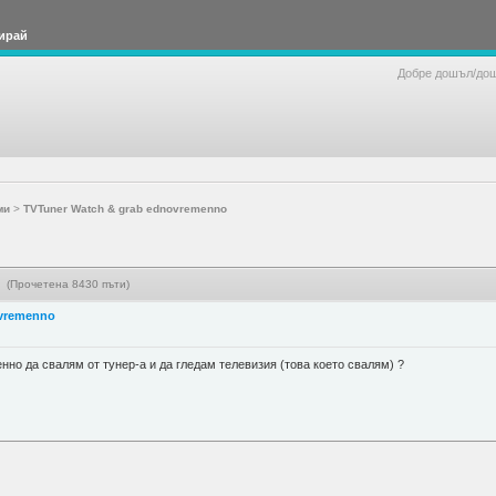
ирай
Добре дошъл/до
ми
>
TVTuner Watch & grab ednovremenno
 (Прочетена 8430 пъти)
ovremenno
нно да свалям от тунер-а и да гледам телевизия (това което свалям) ?