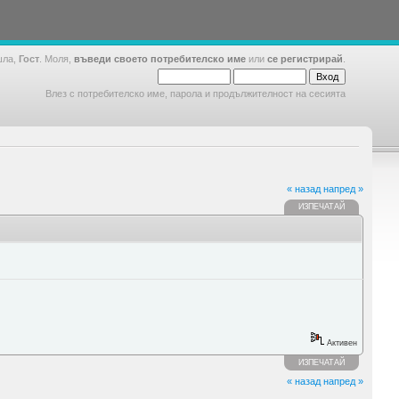
шла,
Гост
. Моля,
въведи своето потребителско име
или
се регистрирай
.
Влез с потребителско име, парола и продължителност на сесията
« назад
напред »
ИЗПЕЧАТАЙ
Активен
ИЗПЕЧАТАЙ
« назад
напред »