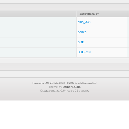
Започната от
dido_333
panko
puff1
BULFON
Powered by SMF 2.0 Beta 4
|
SMF © 2006, Simple Machines LLC
Theme by
DzinerStudio
Създадена за 0.64 сек с 21 заявки.