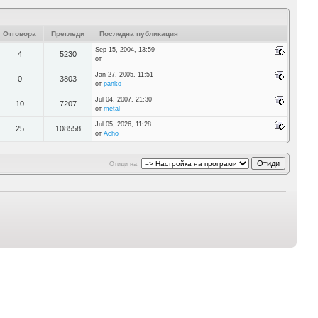
Отговора
Прегледи
Последна публикация
Sep 15, 2004, 13:59
4
5230
от
Jan 27, 2005, 11:51
0
3803
от
panko
Jul 04, 2007, 21:30
10
7207
от
metal
Jul 05, 2026, 11:28
25
108558
от
Acho
Отиди на: