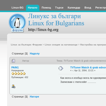
Linux-BG
Начало
Помощ
Търси
Календар
Вход
Регистр
Linux за българи: Форуми
>
Linux секция за начинаещи
>
Настройка на програ
Страници: [
1
]
Надолу
Автор
Тема: TVTuner Watch & grab ednovremenno
PAIN1
TVTuner Watch & grab edn
Напреднали
«
-:
Apr 11, 2004, 13:21 »
Публикации: 432
Как мога и изобщо мога ли едновреме
Записвам с mencoder ............
Страници: [
1
]
Нагоре