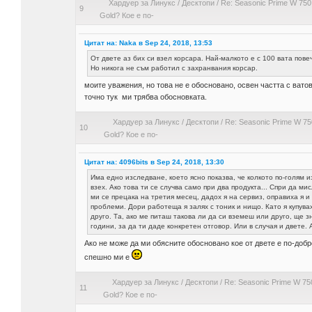
Хардуер за Линукс
/
Десктопи
/
Re: Seasonic Prime W 750
9
Gold? Кое е по-
Цитат на: Naka в Sep 24, 2018, 13:53
От двете аз бих си взел корсара. Най-малкото е с 100 вата пове
Но никога не съм работил с захранвания корсар.
моите уважения, но това не е обосновано, освен частта с ватов
точно тук ми трябва обосновката.
Хардуер за Линукс
/
Десктопи
/
Re: Seasonic Prime W 75
10
Gold? Кое е по-
Цитат на: 4096bits в Sep 24, 2018, 13:30
Има едно изследване, което ясно показва, че колкото по-голям 
взех. Ако това ти се случва само при два продукта... Спри да 
ми се прецака на третия месец, дадох я на сервиз, оправиха я 
проблеми. Дори работеща я залях с тоник и нищо. Като я купув
друго. Та, ако ме питаш такова ли да си вземеш или друго, ще зн
години, за да ти даде конкретен отговор. Или в случая и двете.
Ако не може да ми обясните обосновано кое от двете е по-добро
спешно ми е
Хардуер за Линукс
/
Десктопи
/
Re: Seasonic Prime W 75
11
Gold? Кое е по-