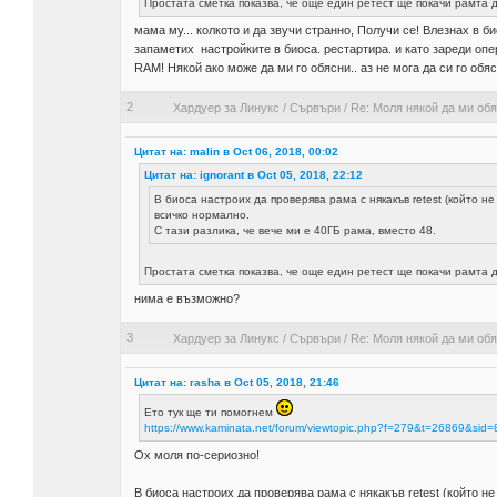
Простата сметка показва, че още един ретест ще покачи рамта д
мама му... колкото и да звучи странно, Получи се! Влезнах в би
запаметих настройките в биоса. рестартира. и като зареди оп
RAM! Някой ако може да ми го обясни.. аз не мога да си го обясн
2
Хардуер за Линукс
/
Сървъри
/
Re: Моля някой да ми обя
Цитат на: malin в Oct 06, 2018, 00:02
Цитат на: ignorant в Oct 05, 2018, 22:12
В биоса настроих да проверява рама с някакъв retest (който н
всичко нормално.
С тази разлика, че вече ми е 40ГБ рама, вместо 48.
Простата сметка показва, че още един ретест ще покачи рамта д
нима е възможно?
3
Хардуер за Линукс
/
Сървъри
/
Re: Моля някой да ми обя
Цитат на: rasha в Oct 05, 2018, 21:46
Ето тук ще ти помогнем
https://www.kaminata.net/forum/viewtopic.php?f=279&t=26869&
Ох моля по-сериозно!
В биоса настроих да проверява рама с някакъв retest (който не