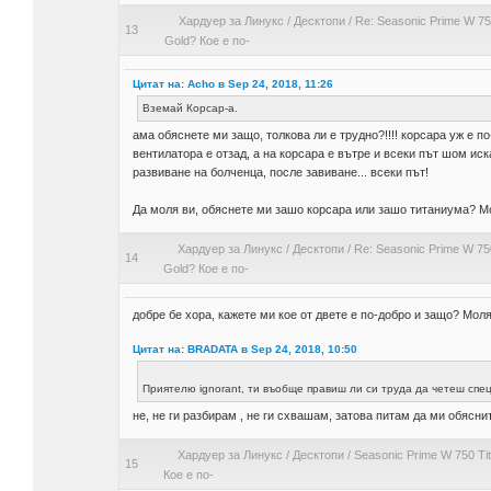
Хардуер за Линукс
/
Десктопи
/
Re: Seasonic Prime W 75
13
Gold? Кое е по-
Цитат на: Acho в Sep 24, 2018, 11:26
Вземай Корсар-а.
ама обяснете ми защо, толкова ли е трудно?!!!! корсара уж е п
вентилатора е отзад, а на корсара е вътре и всеки път шом ис
развиване на болченца, после завиване... всеки път!
Да моля ви, обяснете ми зашо корсара или зашо титаниума? М
Хардуер за Линукс
/
Десктопи
/
Re: Seasonic Prime W 75
14
Gold? Кое е по-
добре бе хора, кажете ми кое от двете е по-добро и защо? Моля
Цитат на: BRADATA в Sep 24, 2018, 10:50
Приятелю ignorant, ти въобще правиш ли си труда да четеш сп
не, не ги разбирам , не ги схвашам, затова питам да ми обяснит
Хардуер за Линукс
/
Десктопи
/
Seasonic Prime W 750 Ti
15
Кое е по-