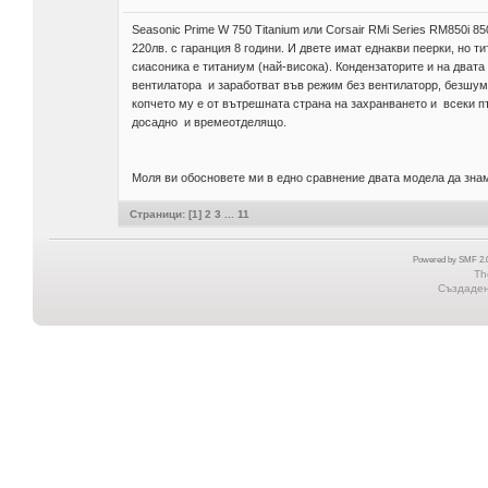
Seasonic Prime W 750 Titanium или Corsair RMi Series RM850i 8
220лв. с гаранция 8 години. И двете имат еднакви пеерки, но ти
сиасоника е титаниум (най-висока). Кондензаторите и на двата
вентилатора и заработват във режим без вентилаторр, безшум
копчето му е от вътрешната страна на захранването и всеки пъ
досадно и времеотделящо.
Моля ви обосновете ми в едно сравнение двата модела да знам
Страници: [
1
]
2
3
...
11
Powered by SMF 2.0
Th
Създадена