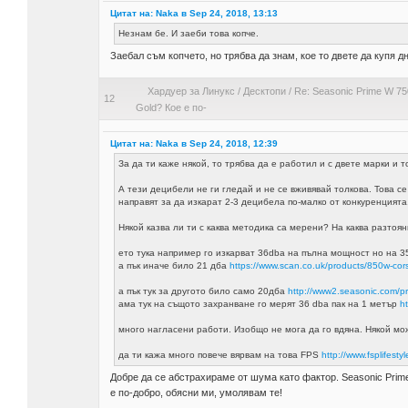
Цитат на: Naka в Sep 24, 2018, 13:13
Незнам бе. И заеби това копче.
Заебал съм копчето, но трябва да знам, кое то двете да купя д
Хардуер за Линукс
/
Десктопи
/
Re: Seasonic Prime W 75
12
Gold? Кое е по-
Цитат на: Naka в Sep 24, 2018, 12:39
За да ти каже някой, то трябва да е работил и с двете марки и т
А тези децибели не ги гледай и не се вживявай толкова. Това с
направят за да изкарат 2-3 децибела по-малко от конкуренцията
Някой казва ли ти с каква методика са мерени? На каква разтоя
ето тука например го изкарват 36dba на пълна мощност но на 3
a пък иначе било 21 дба
https://www.scan.co.uk/products/850w-corsa
а пък тук за другото било само 20дба
http://www2.seasonic.com/pr
ама тук на същото захранване го мерят 36 dba пак на 1 метър
h
много нагласени работи. Изобщо не мога да го вдяна. Някой м
да ти кажа много повече вярвам на това FPS
http://www.fsplifes
Добре да се абстрахираме от шума като фактор. Seasonic Prime 
е по-добро, обясни ми, умолявам те!