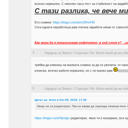
всичко нормално. С няколко часа тест за стабилност на аида64
С тази разлика, че вече ми
Ето снимки:
https://imgur.com/a/mJ5HvFM
Сега едната неработеша рам плочка заработи някак от самосеб
Как мога да я локализирам софтуерно, в кой слот е? ..
4
Хардуер за Линукс
/
Сървъри
/
Re: Моля някой да ми обя
трябва да кликнеш на малката снимка за да се увеличи. от на
изписва. всичко работи нормално, но с по-малко рам
(((((((((
5
Хардуер за Линукс
/
Сървъри
/
Re: Моля някой да ми обя
Цитат на: Acho в Oct 05, 2018, 17:30
Нищо не си редактирал. Пак не евава да зарежда никакъв линк. Е то
https://imgur.com/iYpmjaz
редактирах. явно ти е кеширано, все ед