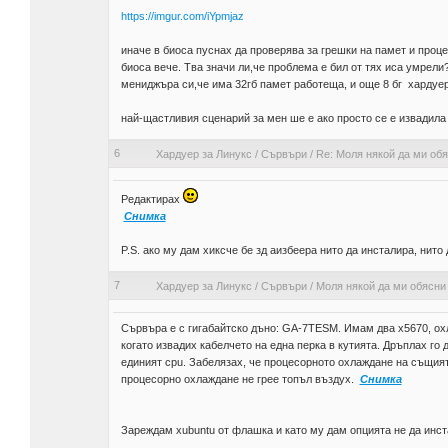
https://imgur.com/iYpmjaz
иначе в биоса пуснах да проверява за грешки на памет и проце
биоса вече. Тва значи ли,че проблема е бил от тях иса умрели?
мениджъра си,че има 32гб памет работеща, и още 8 бг хардуерн
най-щастливия сценарий за мен ше е ако просто се е извадила 
6
Хардуер за Линукс
/
Сървъри
/
Re: Моля някой да ми обя
Редактирах
Снимка
P.S. ако му дам хиксче бе зд аизбеера нито да инсталира, нито 
7
Хардуер за Линукс
/
Сървъри
/
Моля някой да ми обясни 
Сървъра е с гигабайтско дъно: GA-7TESM. Имам два x5670, ох
когато извадих кабелчето на една перка в кутията. Дръплах го
единият cpu. Забелязах, че процесорното охлаждане на същият
процесорно охлаждане не грее топъл въздух.
Снимка
Зареждам xubuntu от флашка и като му дам опцията не да инстал