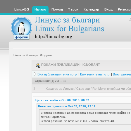
Linux-BG
Начало
Помощ
Търси
Календар
Вход
Регистр
Linux за българи: Форуми
ПОКАЖИ ПУБЛИКАЦИИ - IGNORANT
Виж публикациите на потр.
|
Виж темите на потр.
|
Виж прикаче
Страници: [
1
]
2
3
...
11
1
Хардуер за Линукс
/
Сървъри
/
Re: Моля някой да ми обя
Цитат на: malin в Oct 06, 2018, 00:02
Цитат на: ignorant в Oct 05, 2018, 22:12
В биоса настроих да проверява рама с някакъв retest (който н
всичко нормално.
С тази разлика, че вече ми е 40ГБ рама, вместо 48.