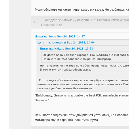
Моля обяснете ми какво пише, какво ми казва. Не разбирам. Ка
Хардуер за Линукс
/
Десктопи
/
Re: Seasonic Prime W 750
8
Gold? Кое е по-
Цитат на: bot в Sep 24, 2018, 14:17
Цитат на: ignorant в Sep 24, 2018, 14:04
Цитат на: Naka в Sep 24, 2018, 13:53
От двете аз бих си взел корсара. Най-малкото е с 100 вата 
Но никога не съм работил с захранвания корсар.
моите уважения, но това не е обосновано, освен частта с вато
И точно тук ми трябва обосновката.
Ето ти една обосновка - корсара е по-добрата марка, аз лично п
името си -соник- ми мирише на куча марка (с изключение на Па
каквото и да било е вече без значение.
"Build quality. Seasonic is arguable the best PSU manufacture aro
Seasonic"
Всъщност след взички тези дни рисърч установих, че Seasonic
метафора звучи странно). Взех титаниума.