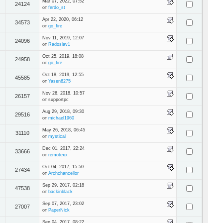
Mar 07, 2022, 07:52
24124
от
ferdo_st
Apr 22, 2020, 06:12
34573
от
go_fire
Nov 11, 2019, 12:07
24096
от
Radoslav1
Oct 25, 2019, 18:08
24958
от
go_fire
Oct 18, 2019, 12:55
45585
от
Yasen6275
Nov 26, 2018, 10:57
26157
от supportpc
Aug 29, 2018, 09:30
29516
от
michael1960
May 26, 2018, 06:45
31110
от
mystical
Dec 01, 2017, 22:24
33666
от
remotexx
Oct 04, 2017, 15:50
27434
от
Archchancellor
Sep 29, 2017, 02:18
47538
от
backinblack
Sep 07, 2017, 23:02
27007
от
PaperNick
Sep 04, 2017, 08:22