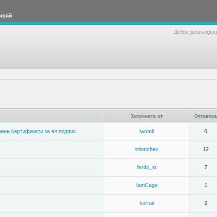
ирай
Добре дошъл/до
Започната от
Отговора
рени сертификати за ел.подпис
iwomil
0
tritonchev
12
ferdo_st
7
IamCage
1
kornal
2