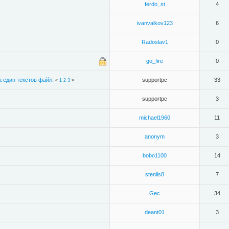
ferdo_st
4
ivanvalkov123
6
Radoslav1
0
go_fire
0
 един текстов файл.
supportpc
33
«
1
2
3
»
supportpc
3
michael1960
11
anonym
3
bobo1100
14
stenlis8
7
Gec
34
deant01
3