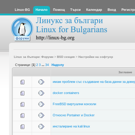
Linux-BG
Начало
Помощ
Търси
Календар
Вход
Регистр
Linux за българи: Форуми
>
BSD секция
>
Настройки на софтуер
Страници: [
1
]
2
3
...
34
Надолу
Заглавие
имам проблем със създаване на база данни за дове
docker containers
FreeBSD виртуални конзоли
Относно Portainer и Docker
инсталиране на kali linux