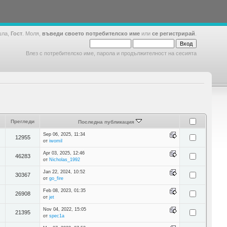
шла,
Гост
. Моля,
въведи своето потребителско име
или
се регистрирай
.
Влез с потребителско име, парола и продължителност на сесията
Прегледи
Последна публикация
Sep 06, 2025, 11:34
12955
от
iwomil
Apr 03, 2025, 12:46
46283
от
Nicholas_1992
Jan 22, 2024, 10:52
30367
от
go_fire
Feb 08, 2023, 01:35
26908
от
jet
Nov 04, 2022, 15:05
21395
от
spec1a