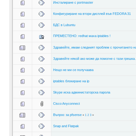
Инсталиране с portmaster
Конфигуриране на втори дисплей във FEDORA 31
БДС в Lubuntu
ПРЕМЕСТЕНО: redhat маха iptables !
Здравейте, имам следният проблем с прочитането на
Здравейте някой ако може да помогне с тази грешка.
Нещо не ми се получаава
iptables блокиране на ip
Skype иска администаторска парола
Cisco Anyconnect
Въпрос за pfsense
«
1
2
3
»
Snap and Flatpak