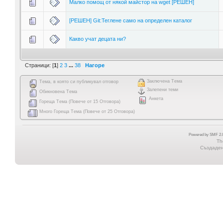
Малко помощ от някой майстор на wget [РЕШЕН]
[РЕШЕН] Git:Теглене само на определен каталог
Какво учат децата ни?
Страници: [
1
]
2
3
...
38
Нагоре
Заключена Тема
Тема, в която си публикувал отговор
Залепени теми
Обикновена Тема
Анкета
Гореща Тема (Повече от 15 Отговора)
Много Гореща Тема (Повече от 25 Отговора)
Powered by SMF 2.0
Th
Създадена