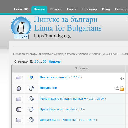
Linux-BG
Начало
Помощ
Търси
Календар
Вход
Регистр
Linux за българи: Форуми
>
Хумор, сатира и забава
>
Кошче
(МОДЕРАТОР:
Gat
Страници: [
1
]
2
3
...
38
Надолу
Заглавие
Пак за животните.
«
1
2
3
4
»
Recycle bin
Филми, които ни вдъхновяват ♥
«
1
2
...
29
30
»
При избор на автомобил
«
1
2
»
Фереджета в ... Конгреса !
«
1
2
...
15
16
»