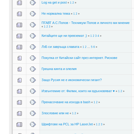
Log на get и post
«
1
2
»
Не нормална тема
«
1
2
»
ПГАВТ А.С.Попов - Техникум Попов и личното ми мнение
«
1
2
3
»
Китайците ще ни превземат ;)
«
1
2
3
4
»
ЛзБ си завръща славата
«
1
2
...
5
6
»
Покупка от Китайски сайт през интернет. Рискове
Грешна кинта и олелия
Защо Русия не е икономически гигант?
Извънтемие от: Филми, които ни вдъхновяват ♥
«
1
2
»
Пренасочване на изхода в bash
«
1
2
»
Злословие или не
«
1
2
»
Шрифтове на PCL за HP LaserJet
«
1
2
3
»