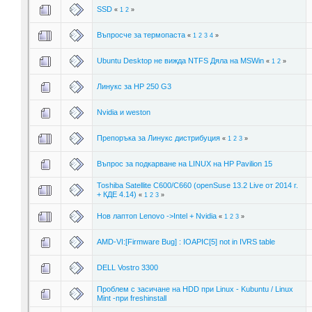
SSD
«
1
2
»
Въпросче за термопаста
«
1
2
3
4
»
Ubuntu Desktop не вижда NTFS Дяла на MSWin
«
1
2
»
Линукс за HP 250 G3
Nvidia и weston
Препоръка за Линукс дистрибуция
«
1
2
3
»
Въпрос за подкарване на LINUX на HP Pavilion 15
Toshiba Satellite C600/C660 (openSuse 13.2 Live от 2014 г.
+ КДЕ 4.14)
«
1
2
3
»
Нов лаптоп Lenovo ->Intel + Nvidia
«
1
2
3
»
AMD-VI:[Firmware Bug] : IOAPIC[5] not in IVRS table
DELL Vostro 3300
Проблем с засичане на HDD при Linux - Kubuntu / Linux
Mint -при freshinstall