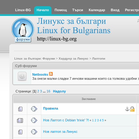
Linux-BG
Начало
Помощ
Търси
Календар
Вход
Регистр
Linux за българи: Форуми
>
Хардуер за Линукс
>
Лаптопи
Суб-форуми
Netbooks
За онези малки сладки 7 инчови машини които са толкова удобни з
Страници: [
1
]
2
3
...
16
Надолу
Заглавие
Правила
Нов Лаптоп с Debian 'trixie' ?!
«
1
2
3
4
5
»
Нов лаптоп за Линукс