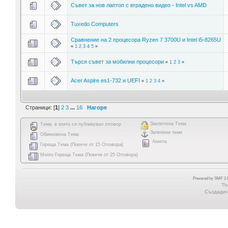
Съвет за нов лаптоп с вградено видео - Intel vs AMD
Tuxedo Computers
Сравнение на 2 процесора Ryzen 7 3700U и Intel i5-8265U
«
1
2
3
4
5
»
Търся съвет за мобилни процесори
«
1
2
3
»
Acer Aspire es1-732 и UEFI
«
1
2
3
4
»
Страници: [
1
]
2
3
...
16
Нагоре
Заключена Тема
Тема, в която си публикувал отговор
Залепени теми
Обикновена Тема
Анкета
Гореща Тема (Повече от 15 Отговора)
Много Гореща Тема (Повече от 25 Отговора)
Powered by SMF 2.0
Th
Създадена