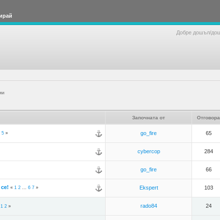
ирай
Добре дошъл/до
ми
Започната от
Отговора
go_fire
65
5
»
cybercop
284
go_fire
66
се!
Ekspert
103
«
1
2
...
6
7
»
rado84
24
«
1
2
»