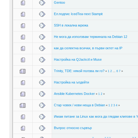
Gentoo
Ел.подпис IcedTea-next Stampit
SSH в локална мрежа
Не мога да използвам терминала на Debian 12
как да селектна всички, в първи октет на IP
Настройка на QJackctl и Muse
Trinity, TDE: някой ползва ли го?
«
1
2
...
6
7
»
Настройка на ъпдейти
Ansible Kubernetes Docker
«
1
2
»
Стар човек / нови неща в Debian
«
1
2
3
4
»
Имам питане за Linux как мога да гледам клипове в 
Въпрос относно сървър