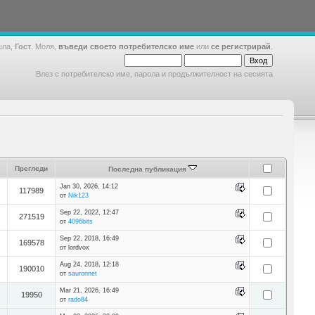
шла,
Гост
. Моля,
въведи своето потребителско име
или
се регистрирай
.
Влез с потребителско име, парола и продължителност на сесията
Прегледи
Последна публикация
Jan 30, 2026, 14:12
117989
от
Nik123
Sep 22, 2022, 12:47
271519
от
4096bits
Sep 22, 2018, 16:49
169578
от lordvox
Aug 24, 2018, 12:18
190010
от
sauronnet
Mar 21, 2026, 16:49
19950
от
rado84