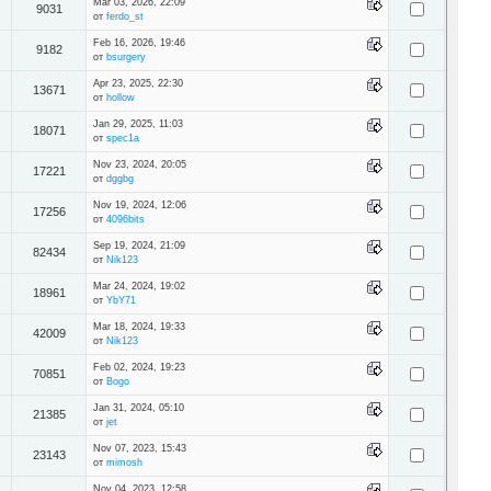
Mar 03, 2026, 22:09
9031
от
ferdo_st
Feb 16, 2026, 19:46
9182
от
bsurgery
Apr 23, 2025, 22:30
13671
от
hollow
Jan 29, 2025, 11:03
18071
от
spec1a
Nov 23, 2024, 20:05
17221
от
dggbg
Nov 19, 2024, 12:06
17256
от
4096bits
Sep 19, 2024, 21:09
82434
от
Nik123
Mar 24, 2024, 19:02
18961
от
YbY71
Mar 18, 2024, 19:33
42009
от
Nik123
Feb 02, 2024, 19:23
70851
от
Bogo
Jan 31, 2024, 05:10
21385
от
jet
Nov 07, 2023, 15:43
23143
от
mimosh
Nov 04, 2023, 12:58