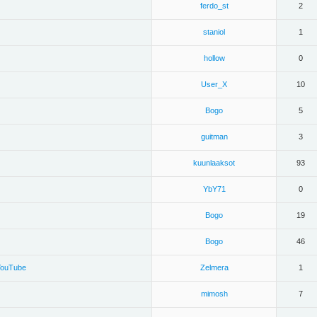
ferdo_st
2
staniol
1
hollow
0
User_X
10
Bogo
5
guitman
3
kuunlaaksot
93
YbY71
0
Bogo
19
Bogo
46
YouTube
Zelmera
1
mimosh
7