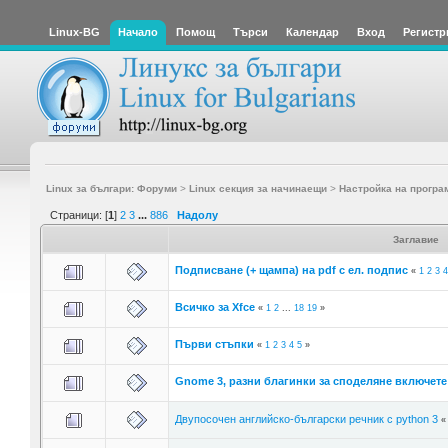
Linux-BG
Начало
Помощ
Търси
Календар
Вход
Регистр
Linux за българи: Форуми
>
Linux секция за начинаещи
>
Настройка на програ
Страници: [
1
]
2
3
...
886
Надолу
Заглавие
Подписване (+ щампа) на pdf с ел. подпис
«
1
2
3
4
Всичко за Xfce
«
1
2
...
18
19
»
Първи стъпки
«
1
2
3
4
5
»
Gnome 3, разни благинки за споделяне включете 
Двупосочен английско-български речник с python 3