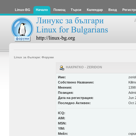
Linux-BG
Начало
Помощ
Търси
Календар
Вход
Регистр
Linux за българи: Форуми
НАКРАТКО - ZERIDON
Име:
zeri
Собствено Название:
Killm
Мнения:
1398
Позиция:
Admin
Дата на регистрация:
Jun 2
Последно Активен:
Oct 2
ICQ:
AIM:
MSN:
YIM:
Мейл:
скр