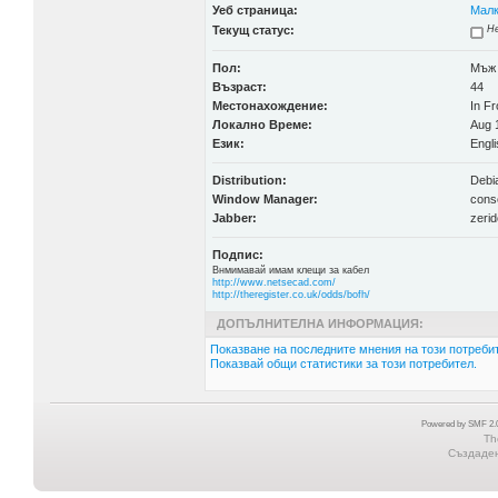
Уеб страница:
Малк
Текущ статус:
Не
Пол:
Мъж
Възраст:
44
Местонахождение:
In Fr
Локално Време:
Aug 1
Език:
Engli
Distribution:
Debi
Window Manager:
cons
Jabber:
zeri
Подпис:
Внмимавай имам клещи за кабел
http://www.netsecad.com/
http://theregister.co.uk/odds/bofh/
ДОПЪЛНИТЕЛНА ИНФОРМАЦИЯ:
Показване на последните мнения на този потребит
Показвай общи статистики за този потребител.
Powered by SMF 2.0
Th
Създадена