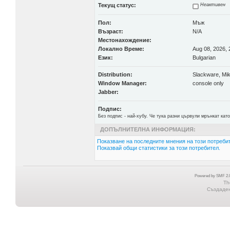
Текущ статус:
Неактивен
Пол:
Мъж
Възраст:
N/A
Местонахождение:
Локално Време:
Aug 08, 2026, 
Език:
Bulgarian
Distribution:
Slackware, Mi
Window Manager:
console only
Jabber:
Подпис:
Без подпис - най-хубу. Че тука разни цървули мрънкат ка
ДОПЪЛНИТЕЛНА ИНФОРМАЦИЯ:
Показване на последните мнения на този потребит
Показвай общи статистики за този потребител.
Powered by SMF 2.0
Th
Създадена