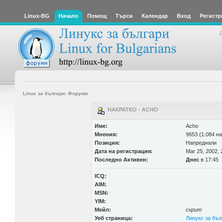
Linux-BG
Начало
Помощ
Търси
Календар
Вход
Регистр
Linux за българи: Форуми
НАКРАТКО - ACHO
Име:
Acho
Мнения:
9653 (1.084 на
Позиция:
Напреднали
Дата на регистрация:
Mar 25, 2002, 
Последно Активен:
Днес
в 17:45
ICQ:
AIM:
MSN:
YIM:
Мейл:
скрит
Уеб страница:
Линукс за бъл