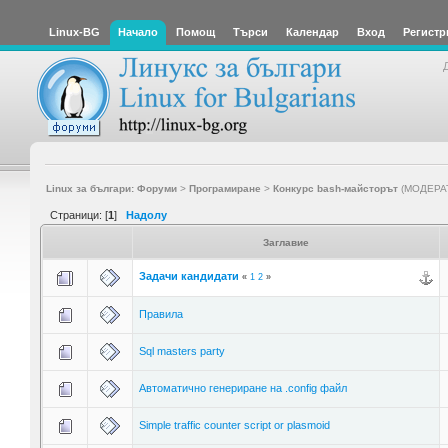
Linux-BG
Начало
Помощ
Търси
Календар
Вход
Регистр
Linux за българи: Форуми
>
Програмиране
>
Конкурс bash-майсторът
(МОДЕРА
Страници: [
1
]
Надолу
Заглавие
Задачи кандидати
«
1
2
»
Правила
Sql masters party
Автоматично генериране на .config файл
Simple traffic counter script or plasmoid