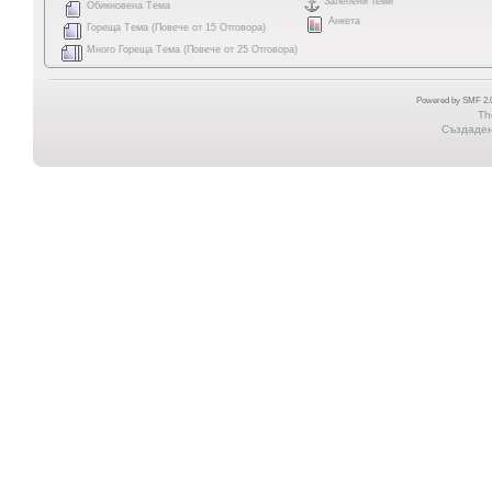
Залепени теми
Обикновена Тема
Анкета
Гореща Тема (Повече от 15 Отговора)
Много Гореща Тема (Повече от 25 Отговора)
Powered by SMF 2.0
Th
Създадена