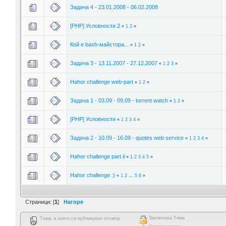
Задача 4 - 23.01.2008 - 06.02.2008
[PHP] Условности 2
«
1
2
»
Кой е bash-майстора...
«
1
2
»
Задача 3 - 13.11.2007 - 27.12.2007
«
1
2
3
»
Hahor challenge web-part
«
1
2
»
Задача 1 - 03.09 - 09.09 - torrent watch
«
1
2
»
[PHP] Условности
«
1
2
3
4
»
Задача 2 - 10.09 - 16.09 - quotes web service
«
1
2
3
4
»
Hahor challenge part ii
«
1
2
3
4
5
»
Hahor challenge :)
«
1
2
...
5
6
»
Страници: [
1
]
Нагоре
Заключена Тема
Тема, в която си публикувал отговор