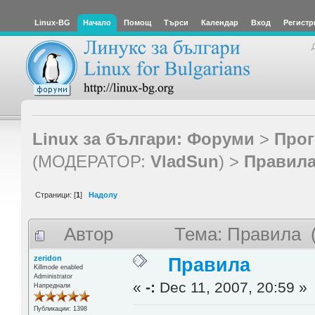
Linux-BG
Начало
Помощ
Търси
Календар
Вход
Регистр
Linux за българи: Форуми
>
Прог
(МОДЕРАТОР:
VladSun
) >
Правил
Страници: [
1
]
Надолу
Автор
Тема: Правила (
zeridon
Правила
Killmode enabled
Administrator
«
-:
Dec 11, 2007, 20:59 »
Напреднали
Публикации: 1398