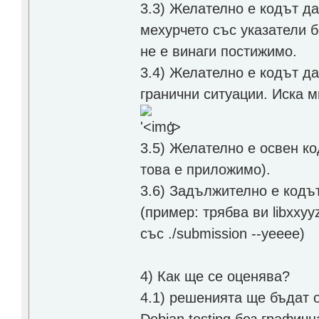
3.3) Желателно е кодът д
мехурчето със указатели 
не е винаги постижимо.
3.4) Желателно е кодът да
гранични ситуации. Иска м
'>
3.5) Желателно е освен ко
това е приложимо).
3.6) Задължително е кодъ
(пример: трябва ви libxxyy
със ./submission --yeeee)
4) Как ще се оценява?
4.1) решенията ще бъдат 