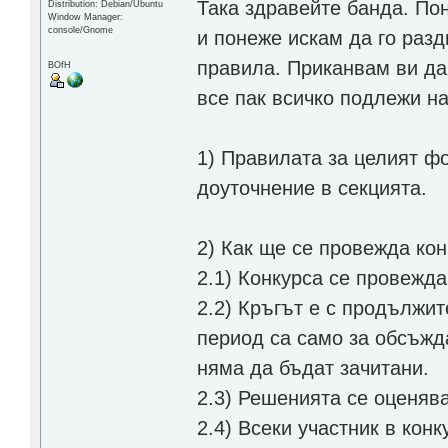
Така здравейте банда. По
Distribution: Debian/Ubuntu
Window Manager:
console/Gnome
и понеже искам да го раз
правила. Приканвам ви да 
BOfH
все пак всичко подлежи на
1) Правилата за целият фо
доуточнение в секцията.
2) Как ще се провежда ко
2.1) Конкурса се провежда
2.2) Кръгът е с продължит
период са само за обсъжд
няма да бъдат зачитани.
2.3) Решенията се оценява
2.4) Всеки участник в кон