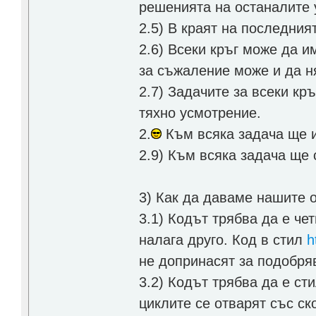
решенията на останалите 
2.5) В краят на последния
2.6) Всеки кръг може да и
за съжаление може и да н
2.7) Задачите за всеки кр
тяхно усмотрение.
2.
Към всяка задача ще и
2.9) Към всяка задача ще
3) Как да даваме нашите 
3.1) Кодът трябва да е че
налага друго. Код в стил
h
не допринасят за подобряв
3.2) Кодът трябва да е ст
циклите се отварят със ск