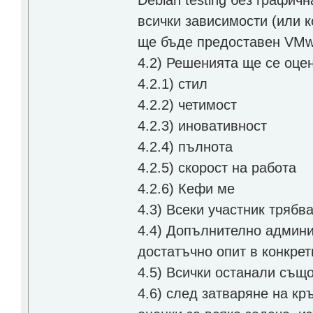
Debian testing без графич
всички зависимости (или 
ще бъде предоставен VMw
4.2) Решенията ще се оцен
4.2.1) стил
4.2.2) четимост
4.2.3) иновативност
4.2.4) пълнота
4.2.5) скорост на работа
4.2.6) Кефи ме
4.3) Всеки участник трябв
4.4) Допълнително админи
достатъчно опит в конкрет
4.5) Всички останали също
4.6) след затваряне на кр