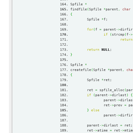
Spfile 
*
findfile
(
Spfile 
*
parent
,
char
{
	Spfile 
*
f;
for
(
f 
=
 parent
->
dirfir
if
(
strcmp
(
f
->
return
return
NULL
;
}
Spfile 
*
createfile
(
Spfile 
*
parent
,
cha
{
	Spfile 
*
ret;
	ret 
=
 spfile_alloc
(
par
if
(
parent
->
dirlast
)
{
		parent
->
dirlas
		ret
->
prev 
=
 pa
}
else
		parent
->
dirfir
	parent
->
dirlast 
=
 ret;
	ret
->
atime 
=
 ret
->
mtim