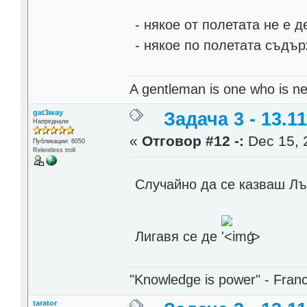
- някое от полетата не е 
- някое по полетата съдър
A gentleman is one who is ne
gat3way
Задача 3 - 13.11
Напреднали
«
Отговор #12 -:
Dec 15, 
Публикации: 6050
Relentless troll
Случайно да се казваш Л
Лигавя се де
'>
"Knowledge is power" - Fran
tarator