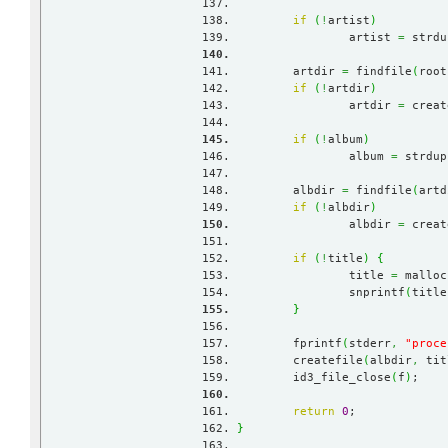
if
(
!
artist
)
		artist 
=
 strdu
	artdir 
=
 findfile
(
root
if
(
!
artdir
)
		artdir 
=
 creat
if
(
!
album
)
		album 
=
 strdup
	albdir 
=
 findfile
(
artd
if
(
!
albdir
)
		albdir 
=
 creat
if
(
!
title
)
{
		title 
=
 malloc
		snprintf
(
title
}
	fprintf
(
stderr
,
"proce
	createfile
(
albdir
,
 tit
	id3_file_close
(
f
)
;
return
0
;
}