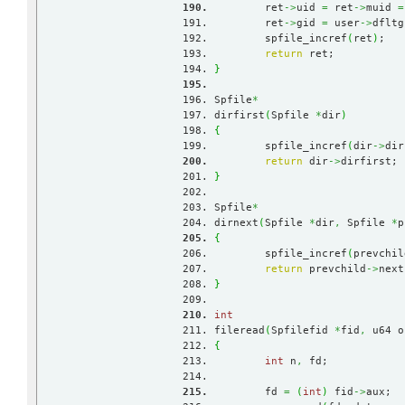
	ret
->
uid 
=
 ret
->
muid 
=
	ret
->
gid 
=
 user
->
dfltg
	spfile_incref
(
ret
)
;
return
 ret;
}
Spfile
*
dirfirst
(
Spfile 
*
dir
)
{
	spfile_incref
(
dir
->
dir
return
 dir
->
dirfirst;
}
Spfile
*
dirnext
(
Spfile 
*
dir
,
 Spfile 
*
p
{
	spfile_incref
(
prevchil
return
 prevchild
->
next
}
int
fileread
(
Spfilefid 
*
fid
,
 u64 o
{
int
 n
,
 fd;
	fd 
=
(
int
)
 fid
->
aux;