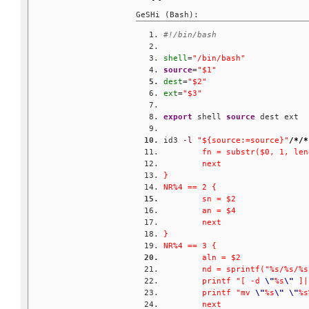
GeSHi (Bash):
#!/bin/bash
shell
=
"/bin/bash"
source
=
"$1"
dest
=
"$2"
ext
=
"$3"
export
 shell 
source
 dest ext
id3 
-l
"${source:=source}"
/*/*
        fn = substr($0, 1, len
        next
}
NR%4 == 2 {
        sn = $2
        an = $4
        next
}
NR%4 == 3 {
        aln = $2
        nd = sprintf("%s/%s/%s
        printf "[ -d 
\"
%s
\"
 ]|
        printf "mv 
\"
%s
\"
\"
%s
        next