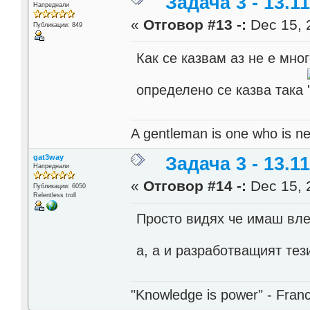
Задача 3 - 13.11
Напреднали
«
Отговор #13 -:
Dec 15, 
Публикации: 849
Как се казвам аз не е мног
определено се казва така
A gentleman is one who is ne
gat3way
Задача 3 - 13.11
Напреднали
«
Отговор #14 -:
Dec 15, 
Публикации: 6050
Relentless troll
Просто видях че имаш вле
a, а и разработващият те
"Knowledge is power" - Fran