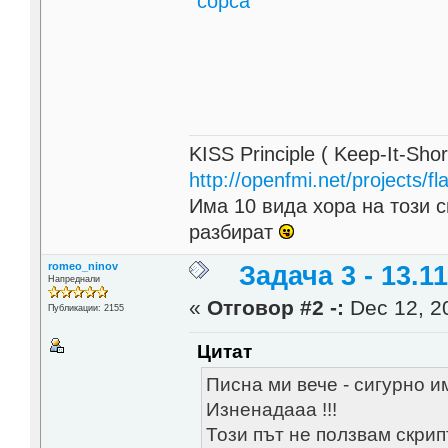
сорса
KISS Principle ( Keep-It-Sho
http://openfmi.net/projects/fla
Има 10 вида хора на този с
разбират
romeo_ninov
Задача 3 - 13.11
Напреднали
«
Отговор #2 -:
Dec 12, 20
Публикации: 2155
Цитат
Писна ми вече - сигурно им
Изненадааа !!!
Този път не ползвам скрип