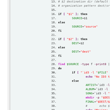
# $2 destination dir (default 
# organization pattern dest/sr
if
[
"$1"
]
; 
then
SOURCE
=$
1
else
SOURCE
=
"source"
fi
if
[
"$2"
]
; 
then
DEST
=$
2
else
DEST
=
"dest"
fi
find
$SOURCE
-type
 f 
-print0
 |
do
if
[
"`id3 -l "
$FILE
" 
echo
"No ID3 t
else
ARTIST
=
`
id3 
-l
ALBUM
=
`
id3 
-l
SONG
=
`
id3 
-l
"
mkdir
-p
"$DES
FINAL
=
"$DEST/$
#       echo $