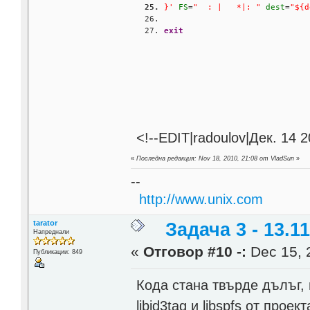
}'
FS
=
"  : |   *|: "
dest
=
"${d
exit
<!--EDIT|radoulov|Дек. 14 
«
Последна редакция: Nov 18, 2010, 21:08 от VladSun
»
--
http://www.unix.com
tarator
Задача 3 - 13.11
Напреднали
«
Отговор #10 -:
Dec 15, 
Публикации: 849
Кода стана твърде дълъг, 
libid3tag и libspfs от прое