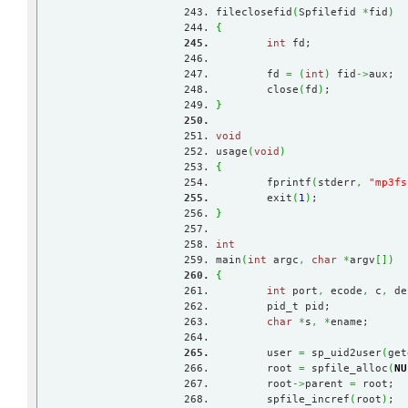
fileclosefid
(
Spfilefid 
*
fid
)
{
int
 fd;
	fd 
=
(
int
)
 fid
->
aux;
	close
(
fd
)
;
}
void
usage
(
void
)
{
	fprintf
(
stderr
,
"mp3fs
	exit
(
1
)
;
}
int
main
(
int
 argc
,
char
*
argv
[
]
)
{
int
 port
,
 ecode
,
 c
,
 de
	pid_t pid;
char
*
s
,
*
ename;
	user 
=
 sp_uid2user
(
get
	root 
=
 spfile_alloc
(
NU
	root
->
parent 
=
 root;
	spfile_incref
(
root
)
;