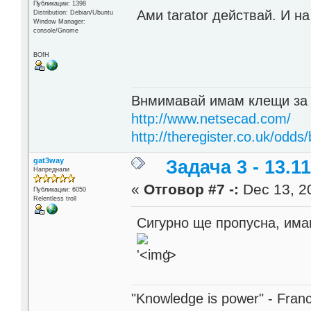
Публикации: 1398
Ами tarator действай. И н
Distribution: Debian/Ubuntu
Window Manager:
console/Gnome
BOfH
Внмимавай имам клещи за
http://www.netsecad.com/
http://theregister.co.uk/odds/
gat3way
Задача 3 - 13.11
Напреднали
«
Отговор #7 -:
Dec 13, 20
Публикации: 6050
Relentless troll
Сигурно ще пропусна, има
'>
"Knowledge is power" - Fran