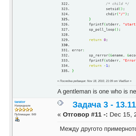
/* child */
		setsid
(
)
;
		chdir
(
"/"
)
;
}
	fprintf
(
stderr
,
"start
	sp_poll_loop
(
)
;
return
0
;
error
:
	sp_rerror
(
&
ename
,
&
eco
	fprintf
(
stderr
,
"Error
return
-
1
;
}
«
Последна редакция: Nov 18, 2010, 21:09 от VladSun
»
A gentleman is one who is ne
tarator
Задача 3 - 13.11
Напреднали
«
Отговор #11 -:
Dec 15, 
Публикации: 849
Между другото примерното