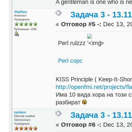
A gentleman is one who is ne
VladSun
Задача 3 - 13.11
Moderator
Напреднали
«
Отговор #5 -:
Dec 13, 20
Публикации: 2166
Perl rulzzz
'>
Perl сорс
KISS Principle ( Keep-It-Sho
http://openfmi.net/projects/fla
Има 10 вида хора на този с
разбират
zeridon
Задача 3 - 13.11
Killmode enabled
Administrator
«
Отговор #6 -:
Dec 13, 20
Напреднали