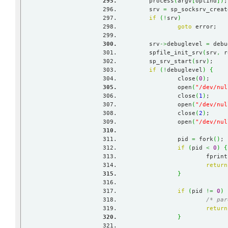
	process
(
argv
[
optind
]
)
;
	srv 
=
 sp_socksrv_creat
if
(
!
srv
)
goto
 error;
	srv
->
debuglevel 
=
 debu
	spfile_init_srv
(
srv
,
 r
	sp_srv_start
(
srv
)
;
if
(
!
debuglevel
)
{
		close
(
0
)
;
		open
(
"/dev/nul
		close
(
1
)
;
		open
(
"/dev/nul
		close
(
2
)
;
		open
(
"/dev/nul
		pid 
=
 fork
(
)
;
if
(
pid 
<
0
)
{
			fprin
return
}
if
(
pid 
!=
0
)
/* par
return
}