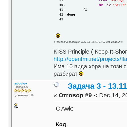
echo
"Moving: 
mv
-iv
"$FILE"
fi
done
«
Последна редакция: Nov 18, 2010, 21:07 от VladSun
»
KISS Principle ( Keep-It-Sho
http://openfmi.net/projects/fla
Има 10 вида хора на този с
разбират
radoulov
Задача 3 - 13.11
Напреднали
«
Отговор #9 -:
Dec 14, 20
Публикации: 116
C Awk:
Код