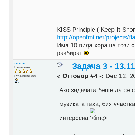
KISS Principle ( Keep-It-Sho
http://openfmi.net/projects/fla
Има 10 вида хора на този с
разбират
tarator
Задача 3 - 13.11
Напреднали
«
Отговор #4 -:
Dec 12, 20
Публикации: 849
Ако задачата беше да се 
музиката така, бих участв
интересна
'>