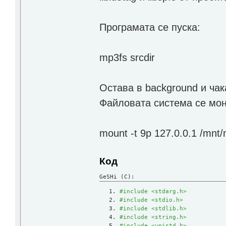
Програмата се пуска:
mp3fs srcdir
Остава в background и чак
Файловата система се мон
mount -t 9p 127.0.0.1 /mnt
Код
GeSHi (C):
#include <stdarg.h>
#include <stdio.h>
#include <stdlib.h>
#include <string.h>
#include <unistd.h>