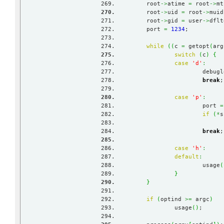
	root
->
atime 
=
 root
->
mt
	root
->
uid 
=
 root
->
muid
	root
->
gid 
=
 user
->
dflt
	port 
=
1234
;
while
(
(
c 
=
 getopt
(
arg
switch
(
c
)
{
case
'd'
:
			debu
break
;
case
'p'
:
			port 
=
if
(
*
s
break
;
case
'h'
:
default
:
			usage
(
}
}
if
(
optind 
>=
 argc
)
		usage
(
)
;