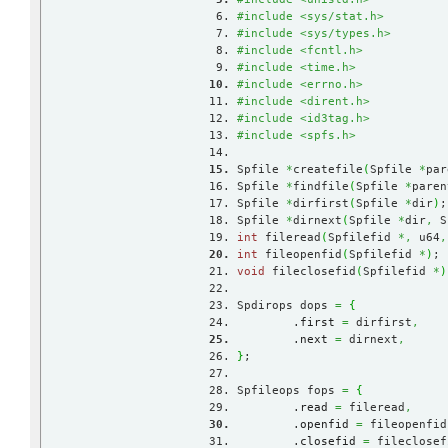
#include <sys/stat.h>
#include <sys/types.h>
#include <fcntl.h>
#include <time.h>
#include <errno.h>
#include <dirent.h>
#include <id3tag.h>
#include <spfs.h>
Spfile 
*
createfile
(
Spfile 
*
par
Spfile 
*
findfile
(
Spfile 
*
paren
Spfile 
*
dirfirst
(
Spfile 
*
dir
)
;
Spfile 
*
dirnext
(
Spfile 
*
dir
,
 S
int
 fileread
(
Spfilefid 
*,
 u64
,
int
 fileopenfid
(
Spfilefid 
*
)
;
void
 fileclosefid
(
Spfilefid 
*
)
Spdirops dops 
=
{
	.
first
=
 dirfirst
,
	.
next
=
 dirnext
,
}
;
Spfileops fops 
=
{
	.
read
=
 fileread
,
	.
openfid
=
 fileopenfid
	.
closefid
=
 fileclosef