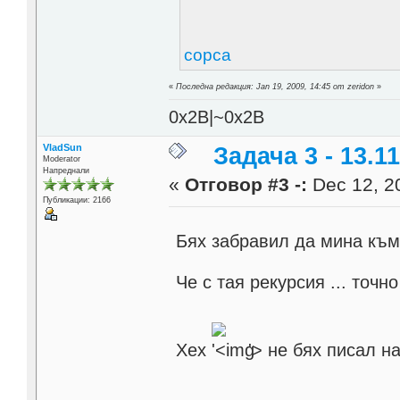
сорса
«
Последна редакция: Jan 19, 2009, 14:45 от zeridon
»
0x2B|~0x2B
VladSun
Задача 3 - 13.11
Moderator
Напреднали
«
Отговор #3 -:
Dec 12, 20
Публикации: 2166
Бях забравил да мина към 
Че с тая рекурсия ... точн
Хех
'>
не бях писал на