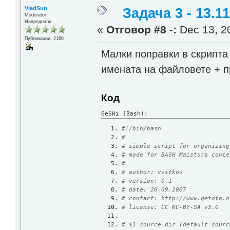
VladSun
Задача 3 - 13.11
Moderator
Напреднали
«
Отговор #8 -:
Dec 13, 20
Публикации: 2166
Малки поправки в скрипта
имената на файловете + пр
Код
GeSHi (Bash):
#!/bin/bash
#
# simple script for organizing
# made for BASH Maistora conte
#
# author: vvitkov
# version: 0.1
# date: 20.09.2007
# contact: http://www.getoto.n
# license: CC NC-BY-SA v3.0
# $1 source dir (default sourc