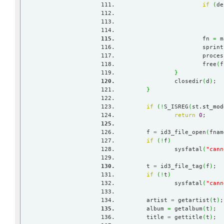
if
(
de
			fn 
=
 m
			sprin
			proce
			free
(
f
}
		closedir
(
d
)
;
}
if
(
!
S_ISREG
(
st.
st_mod
return
0
;
	f 
=
 id3_file_open
(
fnam
if
(
!
f
)
		sysfatal
(
"cann
	t 
=
 id3_file_tag
(
f
)
;
if
(
!
t
)
		sysfatal
(
"cann
	artist 
=
 getartist
(
t
)
;
	album 
=
 getalbum
(
t
)
;
	title 
=
 gettitle
(
t
)
;