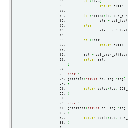
if
(
!
frm
)
return
NULL
;
if
(
strcmp
(
id
,
 ID3_FRA
		str 
=
 id3_fiel
else
		str 
=
 id3_fiel
if
(
!
str
)
return
NULL
;
	ret 
=
 id3_ucs4_utf8dup
return
 ret;
}
char
*
gettitle
(
struct
 id3_tag 
*
tag
)
{
return
 getid
(
tag
,
 ID3_
}
char
*
getartist
(
struct
 id3_tag 
*
tag
)
{
return
 getid
(
tag
,
 ID3_
}