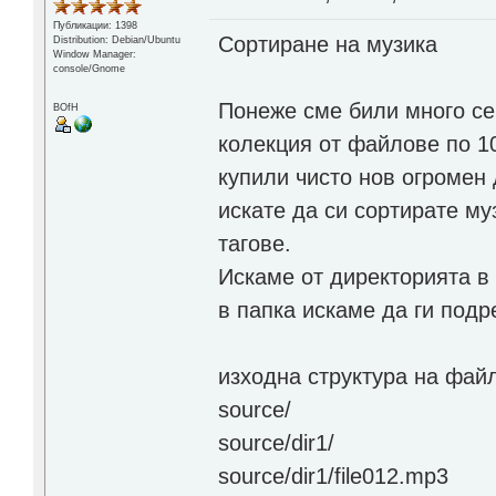
Публикации: 1398
Сортиране на музика
Distribution: Debian/Ubuntu
Window Manager:
console/Gnome
Понеже сме били много се
BOfH
колекция от файлове по 1
купили чисто нов огромен 
искате да си сортирате му
тагове.
Искаме от директорията в
в папка искаме да ги подр
изходна структура на фай
source/
source/dir1/
source/dir1/file012.mp3