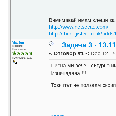
Внмимавай имам клещи за
http://www.netsecad.com/
http://theregister.co.uk/odds/
VladSun
Задача 3 - 13.11
Moderator
Напреднали
«
Отговор #1 -:
Dec 12, 20
Публикации: 2166
Писна ми вече - сигурно им
Изненадааа !!!
Този път не ползвам скри