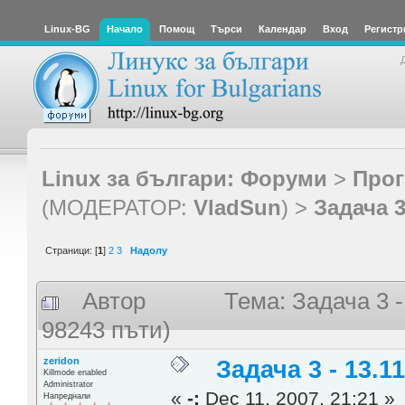
Linux-BG
Начало
Помощ
Търси
Календар
Вход
Регистр
Linux за българи: Форуми
>
Прог
(МОДЕРАТОР:
VladSun
) >
Задача 3 
Страници: [
1
]
2
3
Надолу
Автор
Тема: Задача 3 -
98243 пъти)
zeridon
Задача 3 - 13.11
Killmode enabled
Administrator
«
-:
Dec 11, 2007, 21:21 »
Напреднали