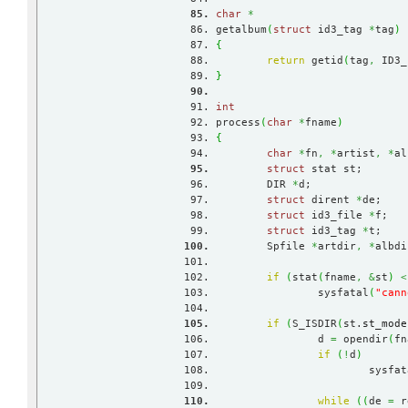
char
*
getalbum
(
struct
 id3_tag 
*
tag
)
{
return
 getid
(
tag
,
 ID3_
}
int
process
(
char
*
fname
)
{
char
*
fn
,
*
artist
,
*
al
struct
 stat st;
	DIR 
*
d;
struct
 dirent 
*
de;
struct
 id3_file 
*
f;
struct
 id3_tag 
*
t;
	Spfile 
*
artdir
,
*
albdi
if
(
stat
(
fname
,
&
st
)
<
		sysfatal
(
"cann
if
(
S_ISDIR
(
st.
st_mode
		d 
=
 opendir
(
fn
if
(
!
d
)
			sysfa
while
(
(
de 
=
 r