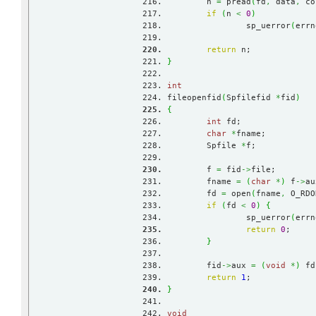
	n 
=
 pread
(
fd
,
 data
,
 co
if
(
n 
<
0
)
		sp_uerror
(
errn
return
 n;
}
int
fileopenfid
(
Spfilefid 
*
fid
)
{
int
 fd;
char
*
fname;
	Spfile 
*
f;
	f 
=
 fid
->
file;
	fname 
=
(
char
*
)
 f
->
au
	fd 
=
 open
(
fname
,
 O_RDO
if
(
fd 
<
0
)
{
		sp_uerror
(
errn
return
0
;
}
	fid
->
aux 
=
(
void
*
)
 fd
return
1
;
}
void