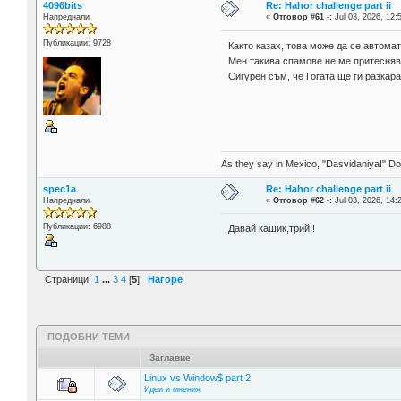
4096bits
Re: Hahor challenge part ii
Напреднали
«
Отговор #61 -:
Jul 03, 2026, 12:
Публикации: 9728
Както казах, това може да се автома
Мен такива спамове не ме притесняв
Сигурен съм, че Гогата ще ги разкара
As they say in Mexico, "Dasvidaniya!" Dow
spec1a
Re: Hahor challenge part ii
Напреднали
«
Отговор #62 -:
Jul 03, 2026, 14:
Публикации: 6988
Давай кашик,трий !
Страници:
1
...
3
4
[
5
]
Нагоре
ПОДОБНИ ТЕМИ
Заглавие
Linux vs Window$ part 2
Идеи и мнения