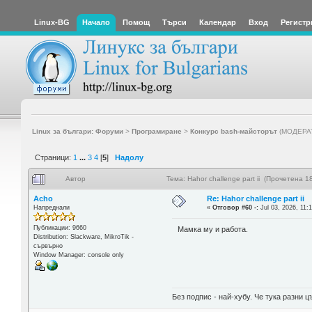
Linux-BG
Начало
Помощ
Търси
Календар
Вход
Регистр
Linux за българи: Форуми
>
Програмиране
>
Конкурс bash-майсторът
(МОДЕРА
Страници:
1
...
3
4
[
5
]
Надолу
Автор
Тема: Hahor challenge part ii (Прочетена 1
Acho
Re: Hahor challenge part ii
Напреднали
«
Отговор #60 -:
Jul 03, 2026, 11:
Публикации: 9660
Мамка му и работа.
Distribution: Slackware, MikroTik -
сървърно
Window Manager: console only
Без подпис - най-хубу. Че тука разни