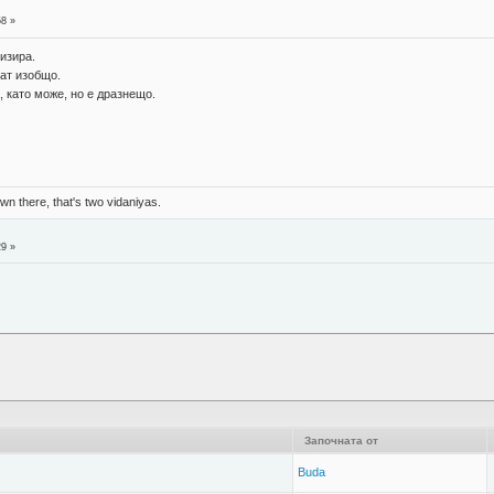
58 »
тизира.
ат изобщо.
, като може, но е дразнещо.
n there, that's two vidaniyas.
29 »
Започната от
Buda