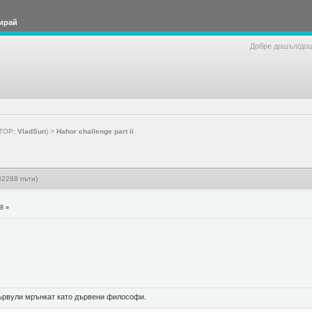
ирай
Добре дошъл/до
ТОР:
VladSun
) >
Hahor challenge part ii
82288 пъти)
18 »
 цървули мрънкат като дървени философи.