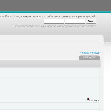
шла,
Гост
. Моля,
въведи своето потребителско име
или
се регистрирай
.
Влез с потребителско име, парола и продължителност на сесията
« назад
напред »
ИЗПЕЧАТАЙ
Активен