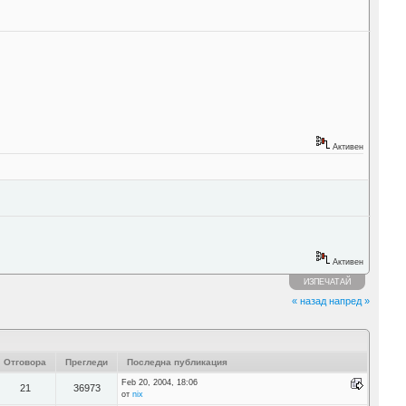
Активен
Активен
ИЗПЕЧАТАЙ
« назад
напред »
Отговора
Прегледи
Последна публикация
Feb 20, 2004, 18:06
21
36973
от
nix