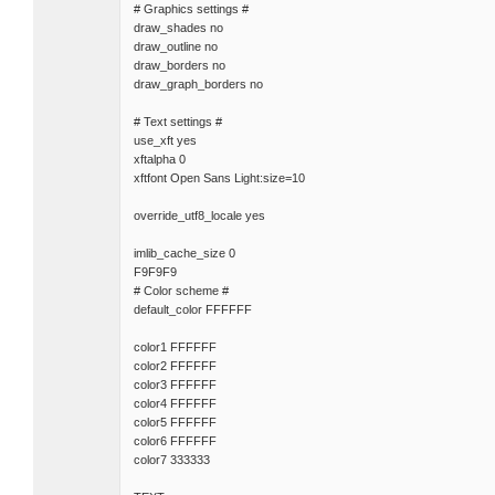
# Graphics settings #
draw_shades no
draw_outline no
draw_borders no
draw_graph_borders no
# Text settings #
use_xft yes
xftalpha 0
xftfont Open Sans Light:size=10
override_utf8_locale yes
imlib_cache_size 0
F9F9F9
# Color scheme #
default_color FFFFFF
color1 FFFFFF
color2 FFFFFF
color3 FFFFFF
color4 FFFFFF
color5 FFFFFF
color6 FFFFFF
color7 333333