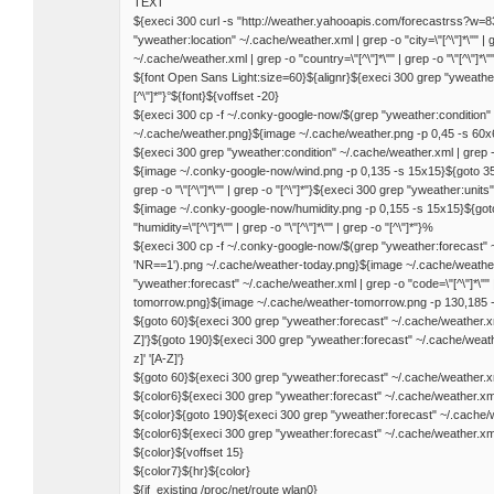
TEXT
${execi 300 curl -s "http://weather.yahooapis.com/forecastrss?w=
"yweather:location" ~/.cache/weather.xml | grep -o "city=\"[^\"]*\"" | g
~/.cache/weather.xml | grep -o "country=\"[^\"]*\"" | grep -o "\"[^\"]*\"" 
${font Open Sans Light:size=60}${alignr}${execi 300 grep "yweather:con
[^\"]*"}°${font}${voffset -20}
${execi 300 cp -f ~/.conky-google-now/$(grep "yweather:condition" ~/.c
~/.cache/weather.png}${image ~/.cache/weather.png -p 0,45 -s 60x
${execi 300 grep "yweather:condition" ~/.cache/weather.xml | grep -o "text=
${image ~/.conky-google-now/wind.png -p 0,135 -s 15x15}${goto 35}$
grep -o "\"[^\"]*\"" | grep -o "[^\"]*"}${execi 300 grep "yweather:units" 
${image ~/.conky-google-now/humidity.png -p 0,155 -s 15x15}${got
"humidity=\"[^\"]*\"" | grep -o "\"[^\"]*\"" | grep -o "[^\"]*"}%
${execi 300 cp -f ~/.conky-google-now/$(grep "yweather:forecast" ~/.ca
'NR==1').png ~/.cache/weather-today.png}${image ~/.cache/weather
"yweather:forecast" ~/.cache/weather.xml | grep -o "code=\"[^\"]*\"" | 
tomorrow.png}${image ~/.cache/weather-tomorrow.png -p 130,185 -
${goto 60}${execi 300 grep "yweather:forecast" ~/.cache/weather.xml | gr
Z]'}${goto 190}${execi 300 grep "yweather:forecast" ~/.cache/weather.xml
z]' '[A-Z]'}
${goto 60}${execi 300 grep "yweather:forecast" ~/.cache/weather.xml | g
${color6}${execi 300 grep "yweather:forecast" ~/.cache/weather.xml | gr
${color}${goto 190}${execi 300 grep "yweather:forecast" ~/.cache/weathe
${color6}${execi 300 grep "yweather:forecast" ~/.cache/weather.xml | gr
${color}${voffset 15}
${color7}${hr}${color}
${if_existing /proc/net/route wlan0}