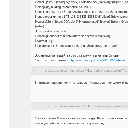
${color1}Sent:${color} ${color2}${totalup usb0}${color}${alignr}${c
${else}${if_existing /proc/net/route usb1}
${color1}Up:${color} ${color3}${upspeed usb1}${color}${alignr}${
${upspeedgraph usb1 75,135 333333 333333}${alignr}${downspee
${color1}Sent:${color} ${color2}${totalup usb1}${color}${alignr}${c
${else}
Network disconnected
${color6}Connect to a network to see statistics${color}
${voffset 50}
${endif}${endif}${endif}${endif}${endif}${endif}${voffset -30}
Update interval ъпдейтва само свалените и качени битове.
А ето тук съм го взел -
http://www.webupd8.org/2013/05/get-weath
7
Linux секция за начинаещи
/
Настройка на програми
/
Re
Благодаря, оправих се. Инсталирах mintsources и сега хем мог
8
Linux секция за начинаещи
/
Настройка на програми
/
Re
Ами и software & sources не ми се отваря. Като го кликна ме п
искам да добавя на всички ми вика едно и също.