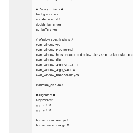
# Conky settings #
background no
update_interval 1
double_buffer yes
no_buffers yes
# Window specifications #
own_window yes
own_window_type normal
own_window_hints undecorated,below,sticky,skip_taskbar,skip_pa
own_window_title
own_window_argb_visual true
own_window_argb_value 0
own_window_transparent yes
minimum_size 300
# Alignment #
alignment tr
gap_x 100
gap_y 100
border_inner_margin 15
border_outer_margin 0