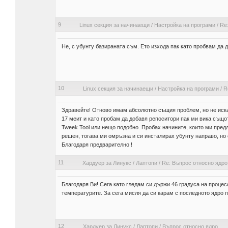
9
Linux секция за начинаещи
/
Настройка на програми
/
Re
Не, с убунту базираната съм. Ето изхода пак като пробвам да 
10
Linux секция за начинаещи
/
Настройка на програми
/
R
Здравейте! Отново имам абсолютно същия проблем, но не иска
17 меит и като пробам да добавя репоситори пак ми вика същото
Tweek Tool или нещо подобно. Пробах начините, които ми пред
решен, тогава ми омръзна и си инсталирах убунту направо, но 
Благодаря предварително !
11
Хардуер за Линукс
/
Лаптопи
/
Re: Въпрос относно ядро
Благодаря Ви! Сега като гледам си държи 46 градуса на процес
температурите. За сега мисля да си карам с последното ядро 
12
Хардуер за Линукс
/
Лаптопи
/
Въпрос относно ядро