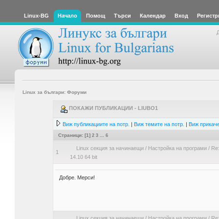
Linux-BG
Начало
Помощ
Търси
Календар
Вход
Регистр
Linux за българи: Форуми
ПОКАЖИ ПУБЛИКАЦИИ - LIUBO1
Виж публикациите на потр.
|
Виж темите на потр.
|
Виж прикаче
Страници: [
1
]
2
3
...
6
Linux секция за начинаещи
/
Настройка на програми
/
Re
1
14.10 64 bit
Добре. Мерси!
Linux секция за начинаещи
/
Настройка на програми
/
Re