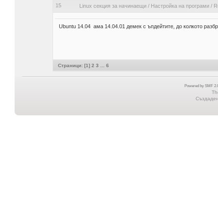
15
Linux секция за начинаещи
/
Настройка на програми
/
R
Ubuntu 14.04 ама 14.04.01 демек с ъпдейтите, до колкото разбр
Страници: [
1
]
2
3
...
6
Powered by SMF 2.0
Th
Създадена