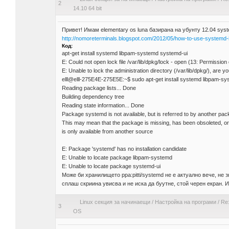
2
14.10 64 bit
Привет! Имам elementary os luna базирана на убунту 12.04 syst
http://nomoreterminals.blogspot.com/2012/05/how-to-use-systemd-
Код:
apt-get install systemd libpam-systemd systemd-ui
E: Could not open lock file /var/lib/dpkg/lock - open (13: Permission
E: Unable to lock the administration directory (/var/lib/dpkg/), are y
elll@elll-275E4E-275E5E:~$ sudo apt-get install systemd libpam-s
Reading package lists... Done
Building dependency tree
Reading state information... Done
Package systemd is not available, but is referred to by another pac
This may mean that the package is missing, has been obsoleted, or
is only available from another source
E: Package 'systemd' has no installation candidate
E: Unable to locate package libpam-systemd
E: Unable to locate package systemd-ui
Може би хранилището ppa:pitti/systemd не е актуално вече, не
сплаш скриина увисва и не иска да буутне, стой черен екран. 
Linux секция за начинаещи
/
Настройка на програми
/
Re
3
OS