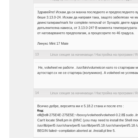
Здравейте! Искам да си махна последното и предпоследното ядр
беше 3.13.0-24. Искам да направя така, защото забелязах че м
деинсталирам/mark for complete removal/ от Synaptic двете ядр
допълнителна намеса, от 3.13.0-24? В момента температурата н
от натоварването предполагам, а процесорите по 46 градуса.
Линукс Mint 17 Mate
13
Linux секция за начинаещи
/
Настройка на програми
/
R
Не, volwheel не работи . /usr/bin/volumeicon като го стартирам 
аутостарт.сх не се стартира (волумикон). А volwheel не успява
14
Linux секция за начинаещи
/
Настройка на програми
/
R
Всичко добре, версията ми е 5.18.2 стана и после ето :
Код:
elll@elll-275E4E-275E5E:~/boxxy/volwheel/volwheel-0.2.8$ sudo ./ins
Can't locate Shell.pm in @INC (you may need to install the Shell modu
/usr/lib/perl5 /usr/share/perl5 /usr/lib/perl/5.18 /usr/share/perl/5.18 /usr/
BEGIN failed--compilation aborted at ./install.pl line 5.