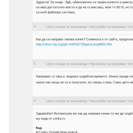
Здрасти! За swap - 8gb, обикновенно се прави колкото е рамта,
си има достатъчно място и да не го мислиш, моя / е 90 гб, но т
са ext4 файлова система.
4
Linux секция за начинаещи
/
Настройка на програми
/
От
Как да си направя такова конки? Снимката е от сайта, предполаг
http://i.linux-bg.org/g/b-448526738gal.pl.png#800;450
5
Linux секция за начинаещи
/
Настройка на програми
/
Re
Направих го така и веднага ъпдейтна времето. Иначе преди ся
значи пак нещо не се е получило, но сякаш стана. Само дето и
6
Linux секция за начинаещи
/
Настройка на програми
/
Co
Здравейте! Интересува ме как да направя конки-то ми да ъпде
му кода от conky.rc
Код:
# Conky Google Now style #