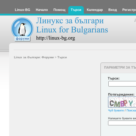
Linux-BG
Начало
Помощ
Търси
Календар
Вход
Регистр
Linux за българи: Форуми
>
Търси
ПАРАМЕТРИ ЗА Т
Търси:
Потвърждение:
Чуй буквите
/
Поиска
Напишете буквите ви