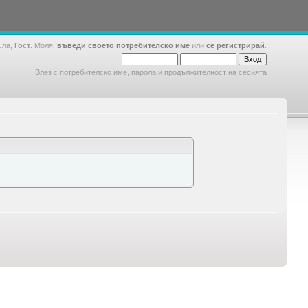
шла,
Гост
. Моля,
въведи своето потребителско име
или
се регистрирай
.
Влез с потребителско име, парола и продължителност на сесията