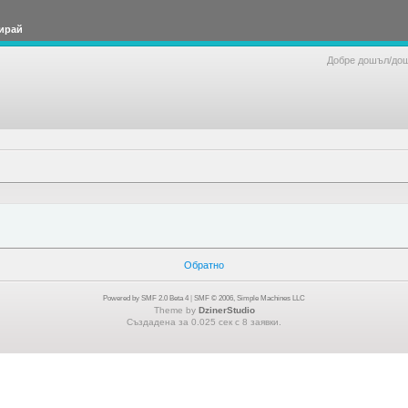
ирай
Добре дошъл/до
Обратно
Powered by SMF 2.0 Beta 4
|
SMF © 2006, Simple Machines LLC
Theme by
DzinerStudio
Създадена за 0.025 сек с 8 заявки.