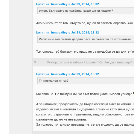
Цитат на: lunarvalley в Jul 29, 2014, 18:32
супер. Българите по чужбина, какво ще ги правим?
Ако ги изгонят от там, където са, ще си ги вземем обратно. Ако 
Цитат на: lunarvalley в Jul 29, 2014, 18:32
Расизъм е ако смятам дадена раса за по-висша от останалите.
Т.е. според теб българите с нищо не са по-добри от циганите (
9
Хумор, сатира и забава
/
Кошче
/
Re: Как да стана цар? (
Цитат на: lunarvalley в Jul 29, 2014, 18:12
Ти нормален ли си?
Ми явно не. Не виждаш ли, че съм потенциален масов убиец?
А за циганите, предпочитам да бъдат изселени вместо избити.
отделно, всеки в неговата си държава. Само че като знам що з
когато го отстраняват от приемника, защото обикновено това м
съжаление далеч не невероятна.
За толерастията имах предвид, че сега е модерно да се парира