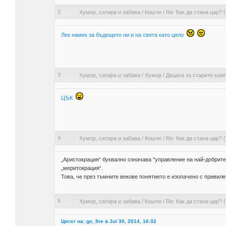
2
Хумор, сатира и забава
/
Кошче
/
Re: Как да стана цар? (
Лек намек за бъдещето ни и на света като цяло
3
Хумор, сатира и забава
/
Хумор
/
Децата за старите ко
ЦЪК
4
Хумор, сатира и забава
/
Кошче
/
Re: Как да стана цар? (
„Аристокрация“ буквално означава "управление на най-добрите
„меритокрация“.
Това, че през тъмните векове понятието е изопачено с привилег
5
Хумор, сатира и забава
/
Кошче
/
Re: Как да стана цар? (
Цитат на: go_fire в Jul 30, 2014, 16:32