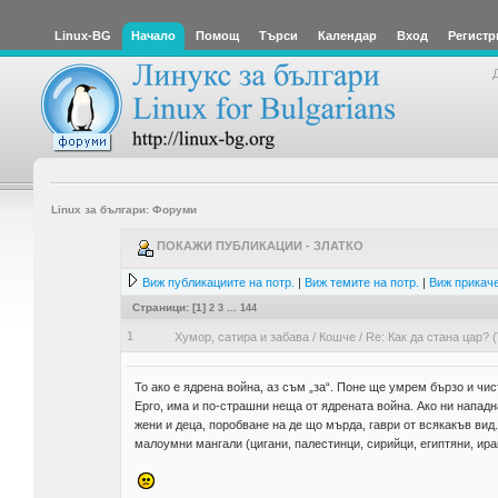
Linux-BG
Начало
Помощ
Търси
Календар
Вход
Регистр
Linux за българи: Форуми
ПОКАЖИ ПУБЛИКАЦИИ - ЗЛАТКО
Виж публикациите на потр.
|
Виж темите на потр.
|
Виж прикаче
Страници: [
1
]
2
3
...
144
1
Хумор, сатира и забава
/
Кошче
/
Re: Как да стана цар? (
То ако е ядрена война, аз съм „за“. Поне ще умрем бързо и чис
Ерго, има и по-страшни неща от ядрената война. Ако ни нападн
жени и деца, поробване на де що мърда, гаври от всякакъв вид
малоумни мангали (цигани, палестинци, сирийци, египтяни, ирак