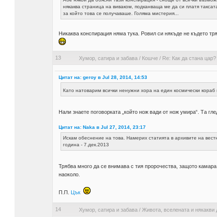
някаква страница на виваком, подканваща ме да си платя таксат
за който това се получаваше. Голяма мистерия...
Никаква конспирация няма тука. Ровил си някъде не където тря
13
Хумор, сатира и забава
/
Кошче
/
Re: Как да стана цар? 
Цитат на: geroy в Jul 28, 2014, 14:53
Като натоварим всички ненужни хора на един космически кораб
Нали знаете поговорката „който нож вади от нож умира“. Та гл
Цитат на: Naka в Jul 27, 2014, 23:17
Искам обеснение на това. Намерих статията в архивите на вестн
година - 7.дек.2013
Трябва много да се внимава с тия пророчества, защото камара
наоколо.
П.П.
Цък
14
Хумор, сатира и забава
/
Живота, вселената и някакви 