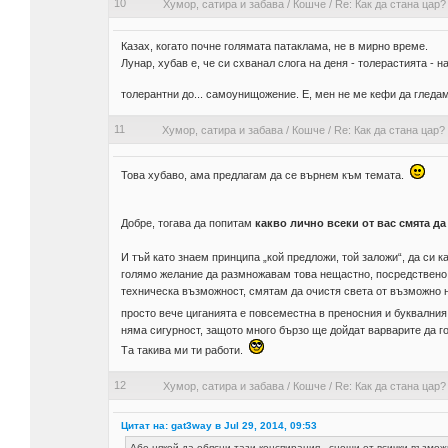
10
Хумор, сатира и забава
/
Кошче
/
Re: Как да стана цар? 
Казах, когато почне голямата патаклама, не в мирно време.
Лунар, хубав е, че си схванал слога на деня - толерастията -
толерантни до... самоунищожение. Е, мен не ме кефи да гледа
11
Хумор, сатира и забава
/
Кошче
/
Re: Как да стана цар? 
Това хубаво, ама предлагам да се върнем към темата.
Добре, тогава да попитам
какво лично всеки от вас смята да
И тъй като знаем принципа „кой предложи, той заложи“, да си 
голямо желание да размножавам това нещастно, посредствено 
техническа възможност, смятам да очистя света от възможно на
просто вече циганията е повсеместна в преносния и буквални
няма сигурност, защото много бързо ще дойдат варварите да го
Та такива ми ти работи.
12
Хумор, сатира и забава
/
Кошче
/
Re: Как да стана цар? 
Цитат на: gat3way в Jul 29, 2014, 09:53
Абе някой да обясни тази конспирация - снощи от всички възможн