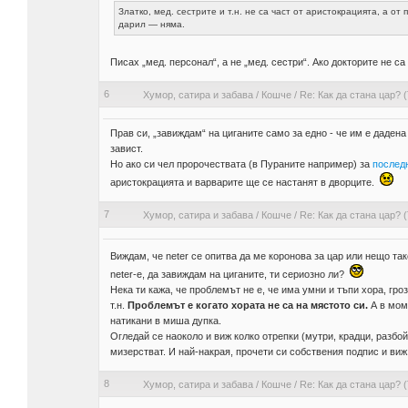
Златко, мед. сестрите и т.н. не са част от аристокрацията, а от
дарил — няма.
Писах „мед. персонал“, а не „мед. сестри“. Ако докторите не с
6
Хумор, сатира и забава
/
Кошче
/
Re: Как да стана цар? (
Прав си, „завиждам“ на циганите само за едно - че им е дадена
завист.
Но ако си чел пророчествата (в Пураните например) за
послед
аристокрацията и варварите ще се настанят в дворците.
7
Хумор, сатира и забава
/
Кошче
/
Re: Как да стана цар? (
Виждам, че neter се опитва да ме коронова за цар или нещо та
neter-е, да завиждам на циганите, ти сериозно ли?
Нека ти кажа, че проблемът не е, че има умни и тъпи хора, гроз
т.н.
Проблемът е когато хората не са на мястото си.
А в моме
натикани в миша дупка.
Огледай се наоколо и виж колко отрепки (мутри, крадци, разбой
мизерстват. И най-накрая, прочети си собствения подпис и виж 
8
Хумор, сатира и забава
/
Кошче
/
Re: Как да стана цар? (