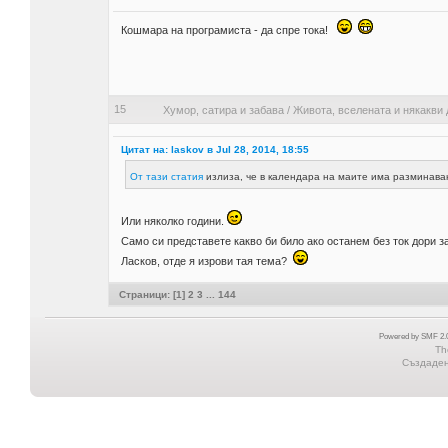
Кошмара на програмиста - да спре тока!
15
Хумор, сатира и забава
/
Живота, вселената и някакви 
Цитат на: laskov в Jul 28, 2014, 18:55
От тази статия
излиза, че в календара на маите има разминава
Или няколко години.
Само си представете какво би било ако останем без ток дори 
Ласков, отде я изрови тая тема?
Страници: [
1
]
2
3
...
144
Powered by SMF 2.0
Th
Създадена