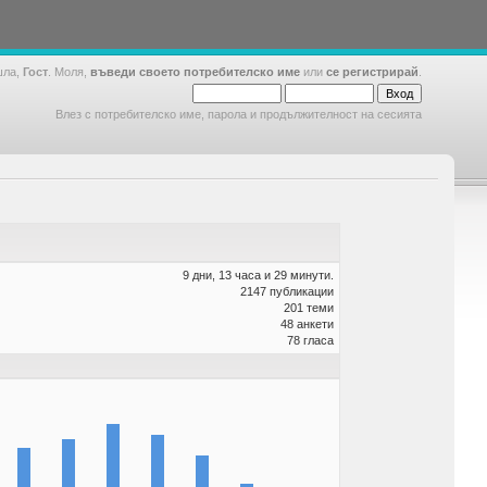
шла,
Гост
. Моля,
въведи своето потребителско име
или
се регистрирай
.
Влез с потребителско име, парола и продължителност на сесията
9 дни, 13 часа и 29 минути.
2147 публикации
201 теми
48 анкети
78 гласа