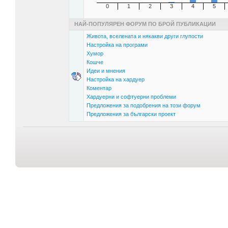
0
1
2
3
4
5
НАЙ-ПОПУЛЯРЕН ФОРУМ ПО БРОЙ ПУБЛИКАЦИИ
Живота, вселената и някакви други глупости
Настройка на програми
Хумор
Кошче
Идеи и мнения
Настройка на хардуер
Коментар
Хардуерни и софтуерни проблеми
Предложения за подобрения на този форум
Предложения за български проект