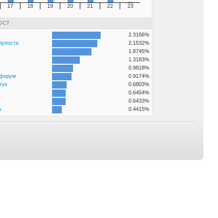
17
18
19
20
21
22
23
ОСТ
2.3166%
лупости
2.1532%
1.8745%
1.3183%
0.9818%
 форум
0.9174%
тук
0.6803%
0.6454%
0.6433%
а
0.4415%