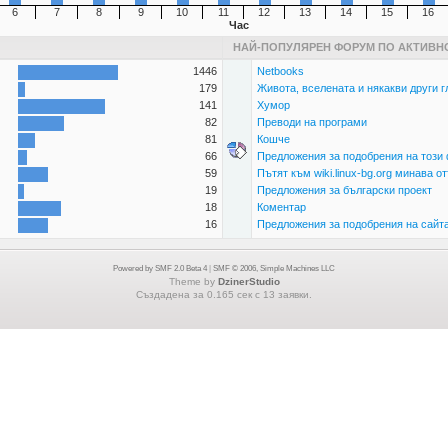
6
7
8
9
10
11
12
13
14
15
16
Час
НАЙ-ПОПУЛЯРЕН ФОРУМ ПО АКТИВН
1446
Netbooks
179
Живота, вселената и някакви други г
141
Хумор
82
Преводи на програми
81
Кошче
66
Предложения за подобрения на този
59
Пътят към wiki.linux-bg.org минава от
19
Предложения за български проект
18
Коментар
16
Предложения за подобрения на сайт
Powered by SMF 2.0 Beta 4
|
SMF © 2006, Simple Machines LLC
Theme by
DzinerStudio
Създадена за 0.165 сек с 13 заявки.