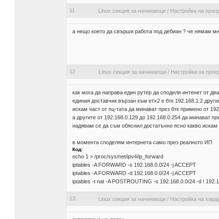
11
Linux секция за начинаещи
/
Настройка на прог
а нещо което да свърши работа под дебиан ? че нямам мн
12
Linux секция за начинаещи
/
Настройка на прог
как мога да направа един рутер да споделя интенет от два
единия доставчик вързан към етх2 е бтк 192.168.1.2 другия
искам част от пц-тата да минават през бтк примено от 192.
а другите от 192.168.0.129 до 192.168.0.254 да минават пр
надявам се да съм обяснил достатъчно ясно какво искам 
в момента споделям интернета само през реалното ИП
Код:
echo 1 > /proc/sys/net/ipv4/ip_forward
iptables -A FORWARD -s 192.168.0.0/24 -j ACCEPT
iptables -A FORWARD -d 192.168.0.0/24 -j ACCEPT
iptables -t nat -A POSTROUTING -s 192.168.0.0/24 -d ! 192.16
13
Linux секция за начинаещи
/
Настройка на хард