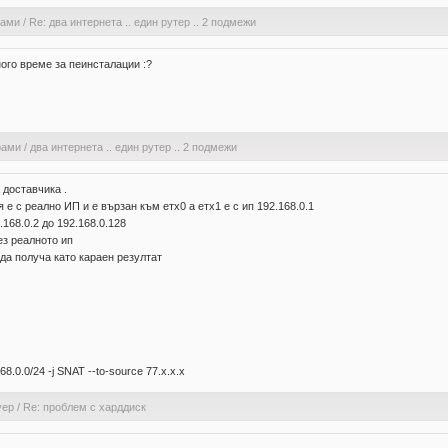
рами
/
Re: два интернета .. един рутер .. 2 подмежи
ого време за пеинсталации :?
рами
/
два интернета .. един рутер .. 2 подмежи
 доставчика .
 е с реално ИП и е вързан към етх0 а етх1 е с ип 192.168.0.1
168.0.2 до 192.168.0.128
ез реалното ип
да получа като караен резултат
8.0.0/24 -j SNAT --to-source 77.x.x.x
уер
/
Re: проблем с харддиск