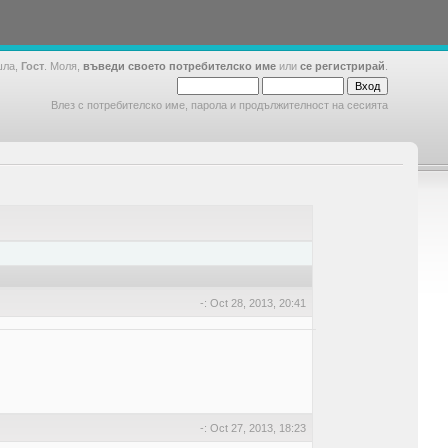
шла,
Гост
. Моля,
въведи своето потребителско име
или
се регистрирай
.
Влез с потребителско име, парола и продължителност на сесията
-: Oct 28, 2013, 20:41
-: Oct 27, 2013, 18:23