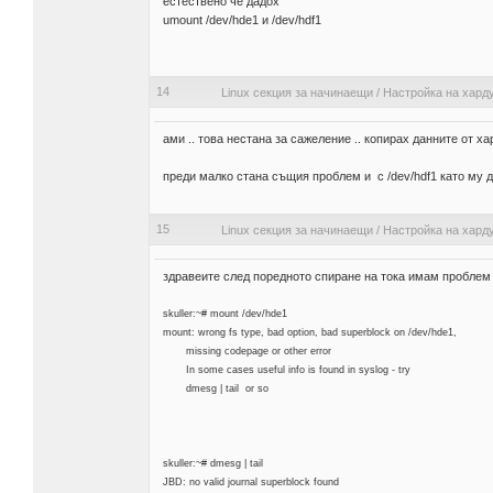
естествено че дадох
umount /dev/hde1 и /dev/hdf1
14
Linux секция за начинаещи
/
Настройка на хард
ами .. това нестана за сажеление .. копирах данните от ха
преди малко стана същия проблем и с /dev/hdf1 като му д
15
Linux секция за начинаещи
/
Настройка на хард
здравеите след поредното спиране на тока имам проблем
skuller:~# mount /dev/hde1
mount: wrong fs type, bad option, bad superblock on /dev/hde1,
missing codepage or other error
In some cases useful info is found in syslog - try
dmesg | tail or so
skuller:~# dmesg | tail
JBD: no valid journal superblock found