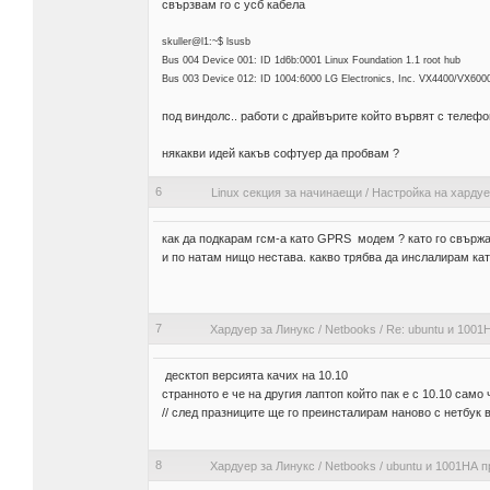
свързвам го с усб кабела
skuller@l1:~$ lsusb
Bus 004 Device 001: ID 1d6b:0001 Linux Foundation 1.1 root hub
Bus 003 Device 012: ID 1004:6000 LG Electronics, Inc. VX4400/VX600
под виндолс.. работи с драйвърите който вървят с телефон
някакви идей какъв софтуер да пробвам ?
6
Linux секция за начинаещи
/
Настройка на харду
как да подкарам гсм-а като GPRS модем ? като го свържа 
и по натам нищо нестава. какво трябва да инслалирам кат
7
Хардуер за Линукс
/
Netbooks
/
Re: ubuntu и 100
десктоп версията качих на 10.10
странното е че на другия лаптоп който пак е с 10.10 са
// след празниците ще го преинсталирам наново с нетбук 
8
Хардуер за Линукс
/
Netbooks
/
ubuntu и 1001HА 