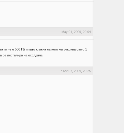
-: May 01, 2009, 20:04
го че е 500 ГБ и като кликна на него ми открива само 1
да се инсталира на ext3 дяла
-: Apr 07, 2009, 20:25