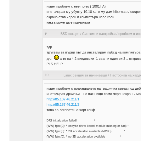
имам проблем с еее пц-то ( 1001НА)
инсталирах му убунту 10.10 като му дам hibernate / suspend
екрана став черен и компютъра несе гаси.
каква може да е причината
9
BSD секция
/
Системни настройки
/
проблем с инс
здр
тръгвам за първи път да инсталирам пцбсд на компютъра и
дял
а те са 4 2 виндовски 1 свап и един ext3 .. открив
PLS HELP !!!
10
Linux секция за начинаещи
/
Настройка на хард
имам проблем с подкарването на графична среда под деби
инсталирах драивъи .. но пак нищо само черен екран ;/ м
http://85.187.46.211/1
http://85.187.46.211/2
това са логовете на хорг.конф
DRI initialization failed! *
(WW) fglrx(0): * (maybe driver kernel module missing or bad) *
(WW) fglrx(0): * 2D acceleraton available (MMIO) *
(WW) fglrx(0): * no 3D acceleration available *