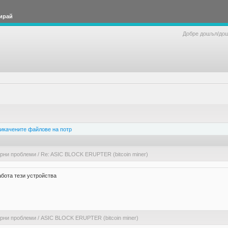
ирай
Добре дошъл/до
икачените файлове на потр
ерни проблеми
/
Re: ASIC BLOCK ERUPTER (bitcoin miner)
бота тези устройства
ерни проблеми
/
ASIC BLOCK ERUPTER (bitcoin miner)