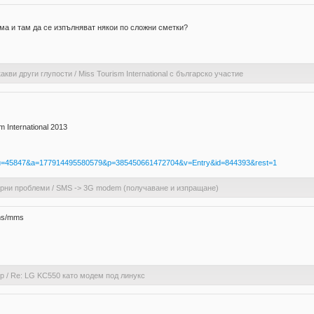
ама и там да се изпълняват някои по сложни сметки?
акви други глупости
/
Miss Tourism International с българско участие
 International 2013
62&u=45847&a=177914495580579&p=385450661472704&v=Entry&id=844393&rest=1
ерни проблеми
/
SMS -> 3G modem (получаване и изпращане)
sms/mms
ер
/
Re: LG KC550 като модем под линукс