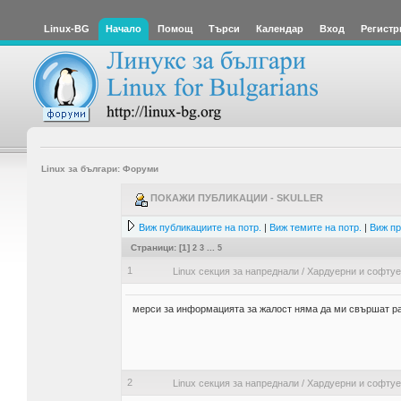
Linux-BG
Начало
Помощ
Търси
Календар
Вход
Регистр
Linux за българи: Форуми
ПОКАЖИ ПУБЛИКАЦИИ - SKULLER
Виж публикациите на потр.
|
Виж темите на потр.
|
Виж пр
Страници: [
1
]
2
3
...
5
1
Linux секция за напреднали
/
Хардуерни и софту
мерси за информацията за жалост няма да ми свършат ра
2
Linux секция за напреднали
/
Хардуерни и софту