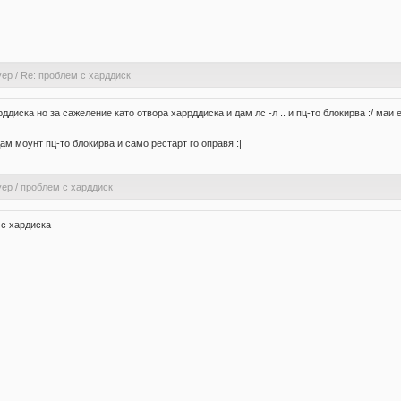
уер
/
Re: проблем с харддиск
рддиска но за сажеление като отвора харрддиска и дам лс -л .. и пц-то блокирва :/ маи 
ам моунт пц-то блокирва и само рестарт го оправя :|
уер
/
проблем с харддиск
 с хардиска