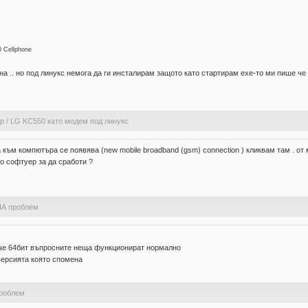
0 Cellphone
а .. но под линукс немога да ги инсталирам защото като стартирам ехе-то ми пише че г
ер
/
LG KC550 като модем под линукс
към компютъра се появява (new mobile broadband (gsm) connection ) кликвам там . от 
о софтуер за да сработи ?
1HА проблем
мо че 64бит въпросните неща функционират нормално
версията която спомена
проблем