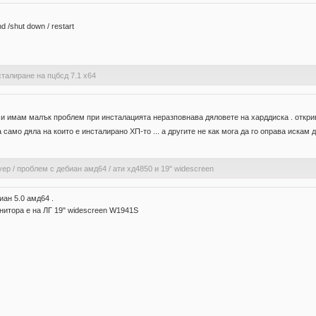
 /shut down / restart
талиране на пцбсд 7.1 х64
 имам малък проблем при инсталацията неразповнава дяловете на харддиска . открива 
а само дяла на които е инсталирано ХП-то ... а другите не как мога да го оправа искам 
уер
/
проблем с дебиан амд64 / ати хд4850 и 19" widescreen
ан 5.0 амд64 .
онитора е на ЛГ 19" widescreen W1941S