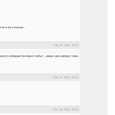
см-а не е вързан ..
-: Feb 25, 2011, 19:04
менуто избирам българкя глобъл .. имам само дефаут план ..
-: Dec 27, 2010, 13:12
-: Dec 23, 2010, 13:22