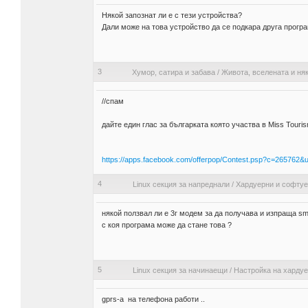
Някой запознат ли е с тези устройства?
Дали може на това устройство да се подкара друга прогр
3
Хумор, сатира и забава
/
Живота, вселената и няк
//спам
дайте един глас за българката която участва в Miss Tourism
https://apps.facebook.com/offerpop/Contest.psp?c=2657
4
Linux секция за напреднали
/
Хардуерни и софту
някой ползвал ли е 3г модем за да получава и изпраща 
с коя програма може да стане това ?
5
Linux секция за начинаещи
/
Настройка на харду
gprs-a на телефона работи ..