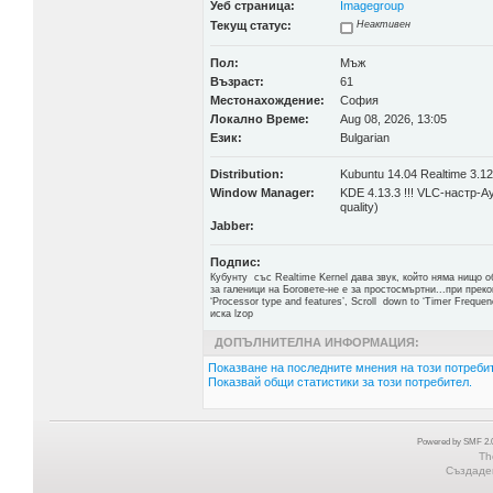
Уеб страница:
Imagegroup
Текущ статус:
Неактивен
Пол:
Мъж
Възраст:
61
Местонахождение:
София
Локално Време:
Aug 08, 2026, 13:05
Език:
Bulgarian
Distribution:
Kubuntu 14.04 Realtime 3.12
Window Manager:
KDE 4.13.3 !!! VLC-настр-А
quality)
Jabber:
Подпис:
Кубунту със Realtime Kernel дава звук, който няма нищо о
за галеници на Боговете-не е за простосмъртни...при пре
‘Processor type and features’, Scroll down to ‘Timer Frequenc
иска lzop
ДОПЪЛНИТЕЛНА ИНФОРМАЦИЯ:
Показване на последните мнения на този потребит
Показвай общи статистики за този потребител.
Powered by SMF 2.0
Th
Създаден