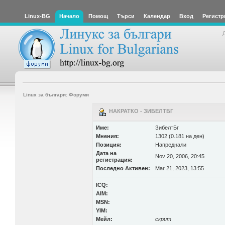
Linux-BG
Начало
Помощ
Търси
Календар
Вход
Регистр
Linux за българи: Форуми
НАКРАТКО - ЗИБЕЛТБГ
Име:
ЗибелтБг
Мнения:
1302 (0.181 на ден)
Позиция:
Напреднали
Дата на
Nov 20, 2006, 20:45
регистрация:
Последно Активен:
Mar 21, 2023, 13:55
ICQ:
AIM:
MSN:
YIM:
Мейл:
скрит