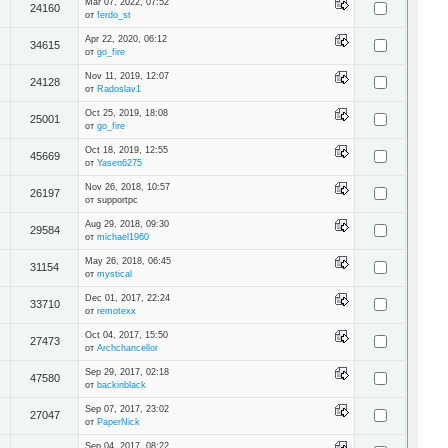
Mar 07, 2022, 07:52
24160
от
ferdo_st
Apr 22, 2020, 06:12
34615
от
go_fire
Nov 11, 2019, 12:07
24128
от
Radoslav1
Oct 25, 2019, 18:08
25001
от
go_fire
Oct 18, 2019, 12:55
45669
от
Yasen6275
Nov 26, 2018, 10:57
26197
от supportpc
Aug 29, 2018, 09:30
29584
от
michael1960
May 26, 2018, 06:45
31154
от
mystical
Dec 01, 2017, 22:24
33710
от
remotexx
Oct 04, 2017, 15:50
27473
от
Archchancellor
Sep 29, 2017, 02:18
47580
от
backinblack
Sep 07, 2017, 23:02
27047
от
PaperNick
Sep 04, 2017, 08:22