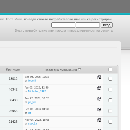
шла,
Гост
. Моля,
въведи своето потребителско име
или
се регистрирай
.
Влез с потребителско име, парола и продължителност на сесията
Прегледи
Последна публикация
Sep 06, 2025, 11:34
13012
от
iwomil
Apr 03, 2025, 12:46
46342
от
Nicholas_1992
Jan 22, 2024, 10:52
30438
от
go_fire
Feb 08, 2023, 01:35
26956
от
jet
Nov 04, 2022, 15:05
21426
от
spec1a