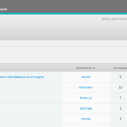
ирай
Добре дошъл/до
Започната от
Отговора
рени сертификати за ел.подпис
iwomil
0
tritonchev
12
ferdo_st
7
IamCage
1
kornal
2