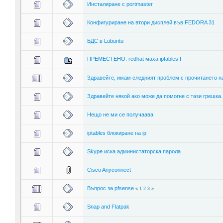
Инсталиране с portmaster
Конфигуриране на втори дисплей във FEDORA 31
БДС в Lubuntu
ПРЕМЕСТЕНО: redhat маха iptables !
Здравейте, имам следният проблем с прочитането на
Здравейте някой ако може да помогне с тази грешка.
Нещо не ми се получаава
iptables блокиране на ip
Skype иска администаторска парола
Cisco Anyconnect
Въпрос за pfsense
«
1
2
3
»
Snap and Flatpak