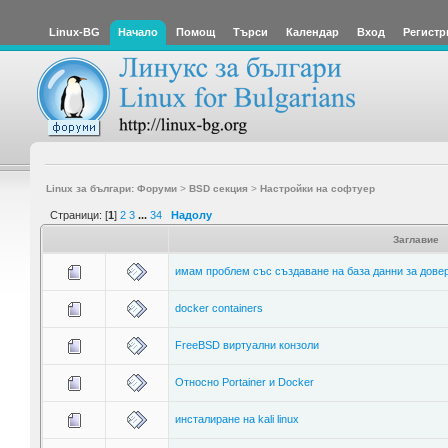
Linux-BG
Начало
Помощ
Търси
Календар
Вход
Регистр
Linux за българи: Форуми
>
BSD секция
>
Настройки на софтуер
Страници: [
1
]
2
3
...
34
Надолу
Заглавие
имам проблем със създаване на база данни за дове
docker containers
FreeBSD виртуални конзоли
Относно Portainer и Docker
инсталиране на kali linux