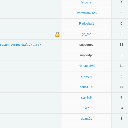
ferdo_st
4
ivanvalkov123
6
Radoslav1
0
go_fire
0
 един текстов файл.
supportpc
33
«
1
2
3
»
supportpc
3
michael1960
11
anonym
3
bobo1100
14
stenlis8
7
Gec
34
deant01
3