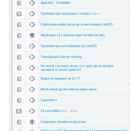
Apache2 - Forbidden
Проблем при свързване с пппое
«
1
2
»
Софтуерен райд пречи да се инсталира CentOS
Slackware 14.1 internet share ot eth0 do eth1
Проблем при инсталиране на CentOS
TeamSpeak3 Server Hosting
На някой случвало ли му се е диск да си нулира
часовете от много работа?
Водно охлаждане за 1U ??
Моля някой да ми обясни какво пише..
SuperMicro
24 core ARM
«
1
2
...
5
6
»
Сървърна техника втора ръка
Препоръчайте бюджетни напълно безшумни вентилатори