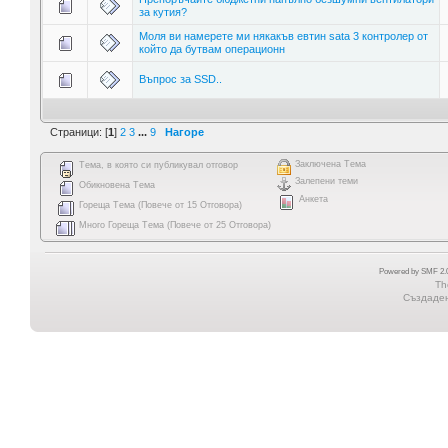
за кутия?
Моля ви намерете ми някакъв евтин sata 3 контролер от
който да бутвам операционн
Въпрос за SSD..
Страници: [
1
]
2
3
...
9
Нагоре
Заключена Тема
Тема, в която си публикувал отговор
Залепени теми
Обикновена Тема
Анкета
Гореща Тема (Повече от 15 Отговора)
Много Гореща Тема (Повече от 25 Отговора)
Powered by SMF 2.0
Th
Създадена