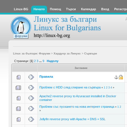
Linux-BG
Начало
Помощ
Търси
Календар
Вход
Регистр
Linux за българи: Форуми
>
Хардуер за Линукс
>
Сървъри
Страници: [
1
]
2
3
...
9
Надолу
Заглавие
Правила
Проблем с HDD след спиране на сървъра
«
1
2
3
4
»
Apache2 reverse proxy to Azuracast installed in Docker
container
Проблем със пускането на нова интернет страница
«
1
2
»
Jellyfin reverse proxy with Apache + DNS + SSL