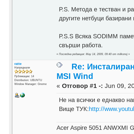
P.S. Метода е тестван и р
другите нетбуци базирани
P.S.S Всяка SODIMM памет
свърши работа.
«
Последна редакция: May 14, 2009, 09:40 от milkonoj
»
ratte
Re: Инсталира
Напреднали
MSI Wind
Публикации: 14
Distribution: UBUNTU
«
Отговор #1 -:
Jun 09, 20
Window Manager: Gnome
Не на всички е еднакво на
Вище ТУК:
http://www.yout
Acer Aspire 5051 ANWXMI GN