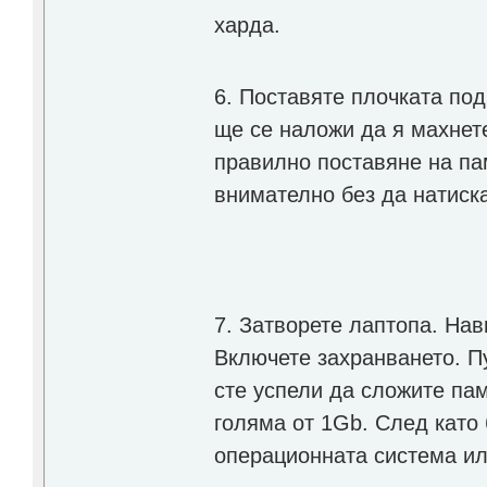
харда.
6. Поставяте плочката под
ще се наложи да я махнет
правилно поставяне на па
внимателно без да натиска
7. Затворете лаптопа. Нав
Включете захранването. Пу
сте успели да сложите пам
голяма от 1Gb. След като 
операционната система или