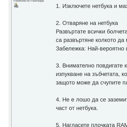
FreeWorld for FreePeople
1. Изключете нетбука и ма
2. Отваряне на нетбука
Развъртате всички болчета
са развъртяне колкото да 
Забележка: Най-вероятно 
3. Внимателно повдигате к
изпукване на зъбчетата, к
защото може да счупите п
4. Не е лошо да се заземи
част от нетбука.
5. Нагласете плочката RAM