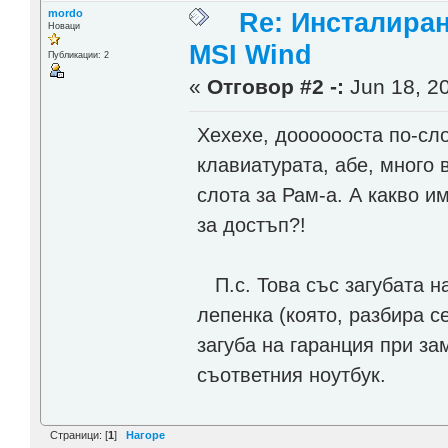
mordo
Re: Инсталира
Новаци
MSI Wind
Публикации: 2
«
Отговор #2 -:
Jun 18, 20
Хехехе, дооооооста по-сл
клавиатурата, абе, много 
слота за Рам-а. А какво 
за достъп?!
П.с. Това със загубата н
лепенка (която, разбира с
загуба на гаранция при за
съответния ноутбук.
Страници: [
1
]
Нагоре