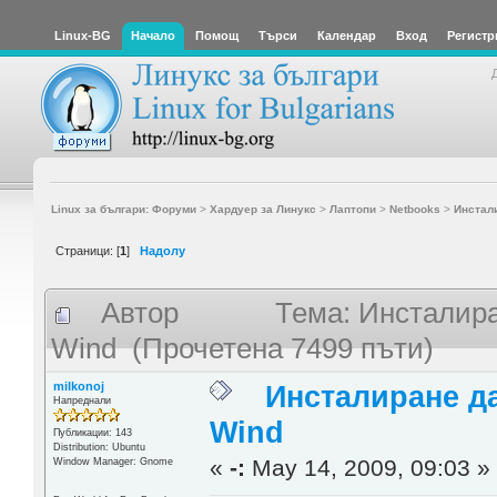
Linux-BG
Начало
Помощ
Търси
Календар
Вход
Регистр
Linux за българи: Форуми
>
Хардуер за Линукс
>
Лаптопи
>
Netbooks
>
Инстал
Страници: [
1
]
Надолу
Автор
Тема: Инсталир
Wind (Прочетена 7499 пъти)
milkonoj
Инсталиране д
Напреднали
Wind
Публикации: 143
Distribution: Ubuntu
«
-:
May 14, 2009, 09:03 »
Window Manager: Gnome