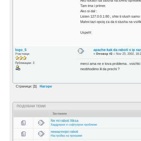
Ako iskash da slusha na to4no opredelen
Tam ima i primer.
Ako si dal :
Listen 127.0.0.1:80 , shte ti slush samo
Mahni tazi opciq za da ti slusha na vsi4ki
Uspeh!
logo_5
apache-kak da raboti s ip razl
Участници
«
Отговор #2 -:
Nov 25, 2002, 18:
Публикации: 3
merci ama ne e tova problema . vsichki 
neobhodimo ili da prechi ?
Страници: [
1
]
Нагоре
ПОДОБНИ ТЕМИ
Заглавие
Ne mi raboti Xiksa
Хардуерни и софтуерни проблеми
newazmojni raboti
Настройка на програми