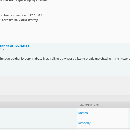
 interfejs pogledni opciqta Listen.
 na tozi port na adres 127.0.0.1
 adresite na vsi4ki interfejsi
ichen ot 127.0.0.1 i
22 »
linkove sochat kydeto triabva, i nastroikite za vhost sa kakto e opisano obache - : ne moze d
Започната от
kamos
kennedy