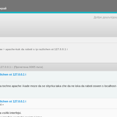
ирай
Добре дошъл/до
ми
>
apache-kak da raboti s ip razlichen ot 127.0.0.1 i
t 127.0.0.1 i (Прочетена 9365 пъти)
ichen ot 127.0.0.1 i
rira tochno apache i kade moze da se sbyrka taka che da ne iska da raboti oswen s localhost
ichen ot 127.0.0.1 i
34 »
vsi4ki interfejsi.