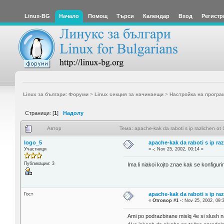
Linux-BG
Начало
Помощ
Търси
Календар
Вход
Регистр
Linux за българи: Форуми
>
Linux секция за начинаещи
>
Настройка на програ
Страници: [
1
]
Надолу
Автор
Тема: apache-kak da raboti s ip razlichen o
logo_5
apache-kak da raboti s ip razl
Участници
«
-:
Nov 25, 2002, 00:14 »
Публикации: 3
Ima li niakoi kojto znae kak se konfigu
apache-kak da raboti s ip razl
Гост
«
Отговор #1 -:
Nov 25, 2002, 09:
Ami po podrazbirane mislq 4e si slush na 