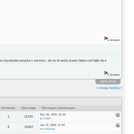
Активен
a osystestwi wrazka s servera , da ne bi nesto izwan httpd.conf faila da e
Активен
ИЗПЕЧАТАЙ
« назад
напред »
Отговора
Прегледи
Последна публикация
Dec 06, 2002, 22:24
1
11415
от
CaBA
Jun 15, 2003, 11:54
4
10447
от
mironcho