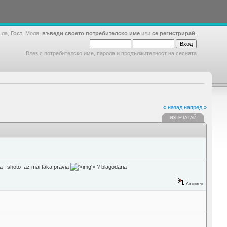
шла,
Гост
. Моля,
въведи своето потребителско име
или
се регистрирай
.
Влез с потребителско име, парола и продължителност на сесията
« назад
напред »
ИЗПЕЧАТАЙ
-a , shoto az mai taka pravia
'>
? blagodaria
Активен