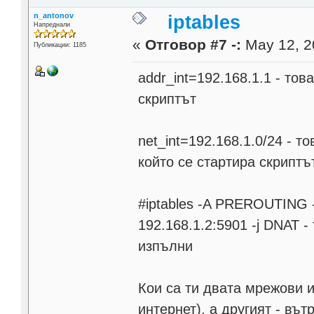
n_antonov
iptables
Напреднали
«
Отговор #7 -:
May 12, 2
Публикации: 1185
addr_int=192.168.1.1 - тов
скриптът
net_int=192.168.1.0/24 - т
който се стартира скриптъ
#iptables -A PREROUTING -t 
192.168.1.2:5901 -j DNAT -
изпълни
Кои са ти двата мрежови 
интернет), а другият - въ