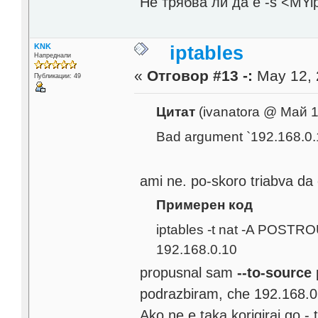
Не трябва ли да е -s <MYip
KNK
iptables
Напреднали
«
Отговор #13 -:
May 12, 
Публикации: 49
Цитат
(ivanatora @ Май 
Bad argument `192.168.0.
ami ne. po-skoro triabva da
Примерен код
iptables -t nat -A POSTRO
192.168.0.10
propusnal sam
--to-source
podrazbiram, che 192.168.0.
Ako ne e taka korigiraj go 