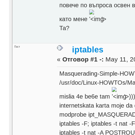
повече по въпроса освен в
като мене
'>
Та?
Гост
iptables
«
Отговор #1 -:
May 11, 2
Masquerading-Simple-HOWTO 
/usr/doc/Linux-HOWTOs/Ma
mislia 4e be6e tam
'>
))
internetskata karta moje da 
modprobe ipt_MASQUERA
iptables -F; iptables -t nat -
iptables -t nat -A POSTRO