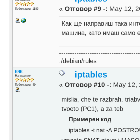
«
Отговор #9 -:
May 12, 2
Публикации: 1185
Как ще направиш така инт
машина, като имаш само 
------------------------------------
./debian/rules
KNK
iptables
Напреднали
«
Отговор #10 -:
May 12, 
Публикации: 49
mislia, che te razbrah. tria
tvoeto (PC1), a za teb
Примерен код
iptables -t nat -A POSTR