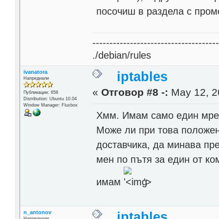
посочиш в раздела с пром
------------------------------------
./debian/rules
ivanatora
iptables
Напреднали
«
Отговор #8 -:
May 12, 2
Публикации: 658
Distribution: Ubuntu 10.04
Window Manager: Fluxbox
Хмм. Имам само един мреж
Може ли при това положени
доставчика, да минава пр
мен по пътя за един от к
имам
'>
n_antonov
iptables
Напреднали