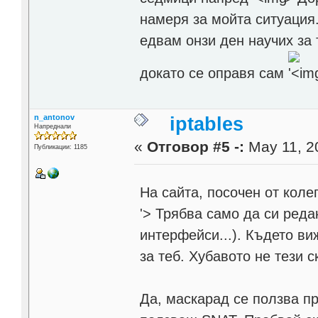
намеря за мойта ситуация.
едвам онзи ден научих за 
докато се оправя сам
n_antonov
iptables
Напреднали
«
Отговор #5 -:
May 11, 2
Публикации: 1185
На сайта, посочен от коле
'>
Трябва само да си реда
интерфейси...). Където ви
за теб. Хубавото не тези с
Да, маскарад се ползва пр