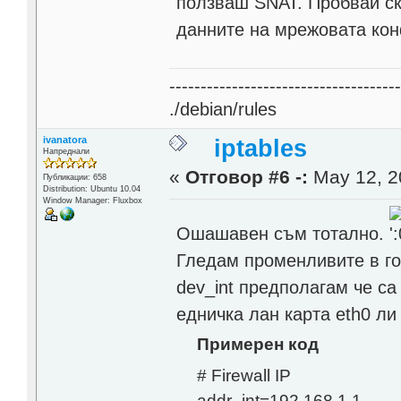
ползваш SNAT. Пробвай скри
данните на мрежовата кон
------------------------------------
./debian/rules
ivanatora
iptables
Напреднали
«
Отговор #6 -:
May 12, 2
Публикации: 658
Distribution: Ubuntu 10.04
Window Manager: Fluxbox
Ошашавен съм тотално.
Гледам променливите в гор
dev_int предполагам че с
едничка лан карта eth0 ли
Примерен код
# Firewall IP
addr_int=192.168.1.1