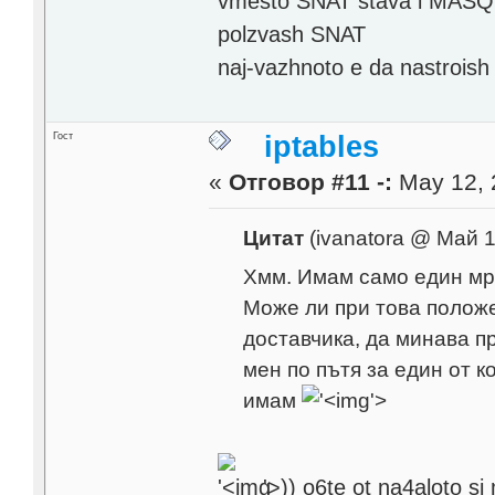
vmesto SNAT stava i MASQU
polzvash SNAT
naj-vazhnoto e da nastroish 
Гост
iptables
«
Отговор #11 -:
May 12, 
Цитат
(ivanatora @ Май 1
Хмм. Имам само един мре
Може ли при това положе
доставчика, да минава п
мен по пътя за един от 
имам
'>
'>
)) o6te ot na4aloto si