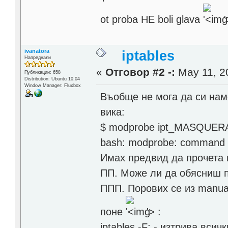
ot proba HE boli glava
ivanatora
iptables
Напреднали
«
Отговор #2 -:
May 11, 20
Публикации: 658
Distribution: Ubuntu 10.04
Window Manager: Fluxbox
Въобще не мога да си на
вика:
$ modprobe ipt_MASQUER
bash: modprobe: command 
Имах предвид да прочета 
ПП. Може ли да обясниш п
ППП. Порових се из manua
поне
'>
:
iptables -F; - изтрива всич