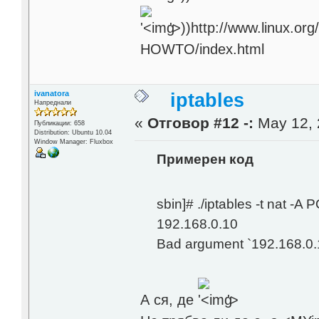
'>
))http://www.linux.or
HOWTO/index.html
ivanatora
iptables
Напреднали
«
Отговор #12 -:
May 12, 
Публикации: 658
Distribution: Ubuntu 10.04
Window Manager: Fluxbox
Примерен код
sbin]# ./iptables -t nat 
192.168.0.10
Bad argument `192.168.0.
А ся, де
'>