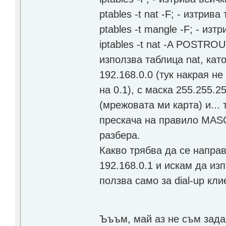
ptables -t nat -F; - изтрива
ptables -t mangle -F; - из
iptables -t nat -A POSTRO
използва таблица nat, ка
192.168.0.0 (тук накрая не
на 0.1), с маска 255.255.
(мрежовата ми карта) и...
прескача на правило MAS
разбера.
Какво трябва да се направ
192.168.0.1 и искам да и
ползва само за dial-up кли
Ъъъм, май аз не съм зад