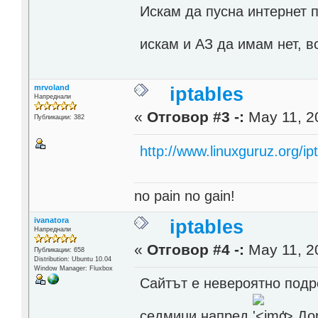
Искам да пусна интернет 
искам и АЗ да имам нет, в
mrvoland
iptables
Напреднали
«
Отговор #3 -:
May 11, 2
Публикации: 382
http://www.linuxguruz.org/ip
no pain no gain!
ivanatora
iptables
Напреднали
«
Отговор #4 -:
May 11, 2
Публикации: 658
Distribution: Ubuntu 10.04
Window Manager: Fluxbox
Сайтът е невероятно подр
седмици напред
'>
Дор