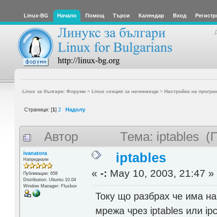
Linux-BG
Начало
Помощ
Търси
Календар
Вход
Регистр
Linux за българи: Форуми
>
Linux секция за начинаещи
>
Настройка на програ
Страници: [
1
]
2
Надолу
Автор
Тема: iptables 
ivanatora
iptables
Напреднали
«
-:
May 10, 2003, 21:47 »
Публикации: 658
Distribution: Ubuntu 10.04
Window Manager: Fluxbox
Току що разбрах че има на
мрежа чрез iptables или ip