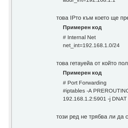
това IPто към което ще п
Примерен код
# Internal Net
net_int=192.168.1.0/24
това гетауейа от който по
Примерен код
# Port Forwarding
#iptables -A PREROUTING -t
192.168.1.2:5901 -j DNAT
този ред не трябва ли да