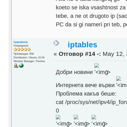
koeto se iska vsashtnost za
tebe, a ne ot drugoto ip (sa
PC da si gi nameri pri teb,
ivanatora
iptables
Напреднали
«
Отговор #14 -:
May 12, 
Публикации: 658
Distribution: Ubuntu 10.04
Window Manager: Fluxbox
Добри новини
'>
Интернета вече върви
Проблема какъв беше:
cat /proc/sys/net/ipv4/ip_fo
0
'>
'>
'>