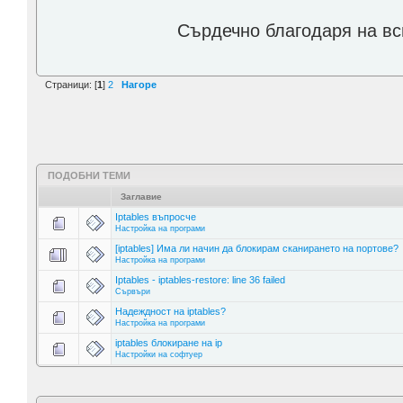
Сърдечно благодаря на в
Страници: [
1
]
2
Нагоре
ПОДОБНИ ТЕМИ
Заглавие
Iptables въпросче
Настройка на програми
[iptables] Има ли начин да блокирам сканирането на портове?
Настройка на програми
Iptables - iptables-restore: line 36 failed
Сървъри
Надеждност на iptables?
Настройка на програми
iptables блокиране на ip
Настройки на софтуер