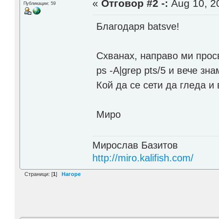
«
Отговор #2 -:
Aug 10, 20
Публикации: 59
Благодаря batsve!
Схванах, направо ми прос
ps -A|grep pts/5 и вече зн
Кой да се сети да гледа и 
Миро
Мирослав Базитов
http://miro.kalifish.com/
Страници: [
1
]
Нагоре