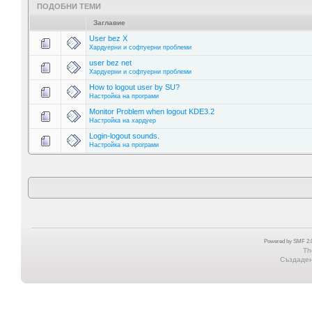
ПОДОБНИ ТЕМИ
Заглавие
User bez X
Хардуерни и софтуерни проблеми
user bez net
Хардуерни и софтуерни проблеми
How to logout user by SU?
Настройка на програми
Monitor Problem when logout KDE3.2
Настройка на хардуер
Login-logout sounds.
Настройка на програми
Powered by SMF 2.0
Th
Създадена