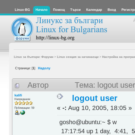
Linux-BG
Начало
Помощ
Търси
Календар
Вход
Регистр
Linux за българи: Форуми
>
Linux секция за начинаещи
>
Настройка на програ
Страници: [
1
]
Надолу
Автор
Тема: logout use
kalifi
logout user
Напреднали
«
-:
Aug 10, 2005, 18:05 »
Публикации: 59
gosho@ubuntu:~ $ w
17:17:54 up 1 day, 4:41, 5 