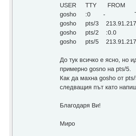
USER TTY FROM L
gosho :0 - Tue12 ?x
gosho pts/3 213.91.217
gosho pts/2 :0.0 12:13
gosho pts/5 213.91.217.
До тук всичко е ясно, но и
примерно gosno на pts/5.
Как да махна gosho от pts
следващия път като напиш
Благодаря Ви!
Миро