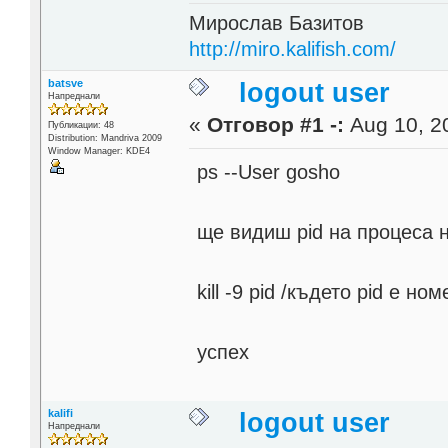
Мирослав Базитов
http://miro.kalifish.com/
batsve
logout user
Напреднали
«
Отговор #1 -:
Aug 10, 20
Публикации: 48
Distribution: Mandriva 2009
Window Manager: KDE4
ps --User gosho
ще видиш pid на процеса н
kill -9 pid /където pid е 
успех
kalifi
logout user
Напреднали