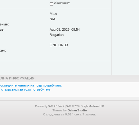
Неактивен
Мъж
N/A
ение:
ме:
Aug 09, 2026, 09:54
Bulgarian
GNU LINUX
ger:
ЛНА ИНФОРМАЦИЯ:
оследните мнения на този потребител.
статистики за този потребител.
Powered by SMF 2.0 Beta 4
|
SMF © 2006, Simple Machines LLC
Theme by
DzinerStudio
Създадена за 0.024 сек с 7 заявки.