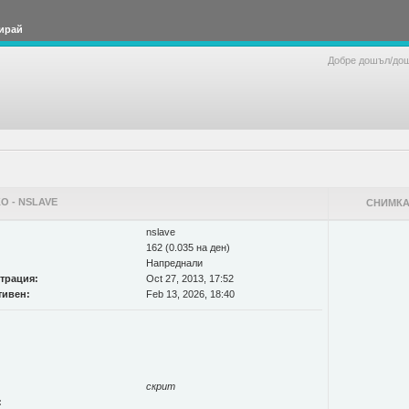
ирай
Добре дошъл/до
О - NSLAVE
СНИМКА
nslave
162 (0.035 на ден)
Напреднали
страция:
Oct 27, 2013, 17:52
тивен:
Feb 13, 2026, 18:40
скрит
: