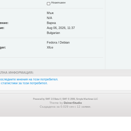
Неактивен
Мъж
N/A
ение:
Варна
ме:
Aug 06, 2026, 11:37
Bulgarian
Fedora / Debian
ger:
Xfce
ЛНА ИНФОРМАЦИЯ:
оследните мнения на този потребител.
статистики за този потребител.
Powered by SMF 2.0 Beta 4
|
SMF © 2006, Simple Machines LLC
Theme by
DzinerStudio
Създадена за 0.029 сек с 12 заявки.