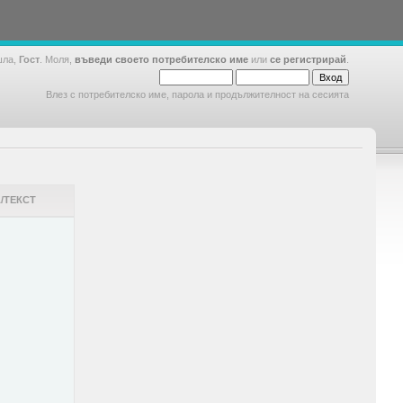
шла,
Гост
. Моля,
въведи своето потребителско име
или
се регистрирай
.
Влез с потребителско име, парола и продължителност на сесията
/ТЕКСТ