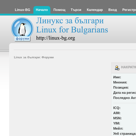
Linux-BG
Начало
Помощ
Търси
Календар
Вход
Регистр
Linux за българи: Форуми
НАКРАТК
Име:
Мнения:
Позиция:
Дата на реги
Последно Ак
ICQ:
AIM:
MSN:
YIM:
Мейл:
Уеб страница