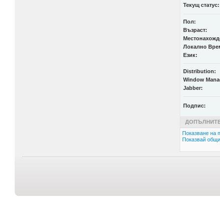
Текущ статус:
Пол:
Възраст:
Местонахожд
Локално Вре
Език:
Distribution:
Window Mana
Jabber:
Подпис:
ДОПЪЛНИТЕ
Показване на п
Показвай общи 