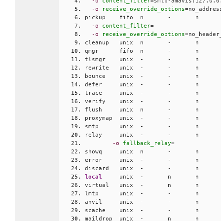
-o
content_filter
=smtp-amavis:127.0.0
-o
receive_override_options
=no_addres
pickup    fifo  n       -       n      
-o
content_filter
= 
-o
receive_override_options
=no_header
cleanup   unix  n       -       n      
qmgr      fifo  n       -       n      
tlsmgr    unix  -       -       n      
rewrite   unix  -       -       n      
bounce    unix  -       -       n      
defer     unix  -       -       n      
trace     unix  -       -       n      
verify    unix  -       -       n      
flush     unix  n       -       n      
proxymap  unix  -       -       n      
smtp      unix  -       -       n      
relay     unix  -       -       n      
-o
fallback_relay
=
showq     unix  n       -       n      
error     unix  -       -       n      
discard   unix  -       -       n      
local
     unix  -       n       n      
virtual   unix  -       n       n      
lmtp      unix  -       -       n      
anvil     unix  -       -       n      
scache    unix  -       -       n      
maildrop  unix  -       n       n      