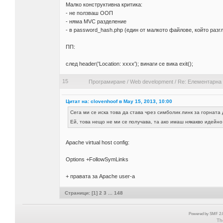
Малко конструктивна критика:
- не ползваш ООП
- няма MVC разделение
- в password_hash.php (един от малкото файлове, който разг
ПП:
след header('Location: xxxx'); винаги се вика exit();
15
Програмиране
/
Web development
/
Re: Елементарна
Цитат на: clovenhoof в May 15, 2013, 10:00
Сега ми се иска това да става чрез симболик линк за горнат
Ей, това нещо не ми се получава, та ако имаш някакво идейн
Apache virtual host config:
Options +FollowSymLinks
+ правата за Apache user-a
Страници: [
1
]
2
3
...
148
Powered by SMF 2.0
Th