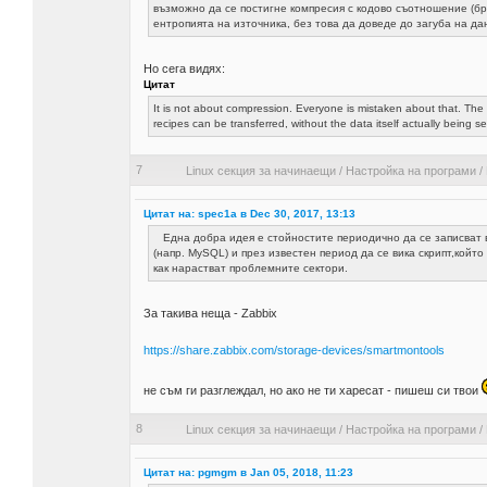
възможно да се постигне компресия с кодово съотношение (бр
ентропията на източника, без това да доведе до загуба на да
Но сега видях:
Цитат
It is not about compression. Everyone is mistaken about that. The
recipes can be transferred, without the data itself actually being se
7
Linux секция за начинаещи
/
Настройка на програми
/
Цитат на: spec1a в Dec 30, 2017, 13:13
Една добра идея е стойностите периодично да се записват 
(напр. MySQL) и през известен период да се вика скрипт,който
как нарастват проблемните сектори.
За такива неща - Zabbix
https://share.zabbix.com/storage-devices/smartmontools
не съм ги разглеждал, но ако не ти харесат - пишеш си твои
8
Linux секция за начинаещи
/
Настройка на програми
/
Цитат на: pgmgm в Jan 05, 2018, 11:23