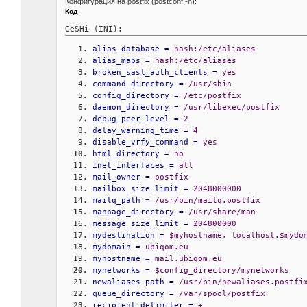
Конфигурация на postfix (postconf -n):
Код
GeSHi (INI):
alias_database
=
 hash:/etc/aliases
alias_maps
=
 hash:/etc/aliases
broken_sasl_auth_clients
=
 yes
command_directory
=
 /usr/sbin
config_directory
=
 /etc/postfix
daemon_directory
=
 /usr/libexec/postfix
debug_peer_level
=
 2
delay_warning_time
=
 4
disable_vrfy_command
=
 yes
html_directory
=
 no
inet_interfaces
=
 all
mail_owner
=
 postfix
mailbox_size_limit
=
 2048000000
mailq_path
=
 /usr/bin/mailq.postfix
manpage_directory
=
 /usr/share/man
message_size_limit
=
 204800000
mydestination
=
 $myhostname, localhost.$mydo
mydomain
=
 ubiqom.eu
myhostname
=
 mail.ubiqom.eu
mynetworks
=
 $config_directory/mynetworks
newaliases_path
=
 /usr/bin/newaliases.postfi
queue_directory
=
 /var/spool/postfix
recipient_delimiter
=
 +