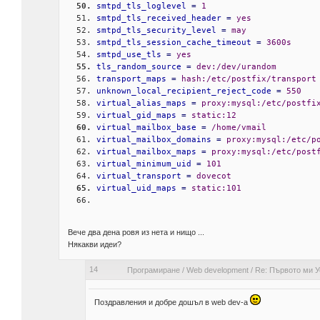
smtpd_tls_loglevel
=
 1
smtpd_tls_received_header
=
 yes
smtpd_tls_security_level
=
 may
smtpd_tls_session_cache_timeout
=
 3600s
smtpd_use_tls
=
 yes
tls_random_source
=
 dev:/dev/urandom
transport_maps
=
 hash:/etc/postfix/transport
unknown_local_recipient_reject_code
=
 550
virtual_alias_maps
=
 proxy:mysql:/etc/postfi
virtual_gid_maps
=
 static:12
virtual_mailbox_base
=
 /home/vmail
virtual_mailbox_domains
=
 proxy:mysql:/etc/p
virtual_mailbox_maps
=
 proxy:mysql:/etc/post
virtual_minimum_uid
=
 101
virtual_transport
=
 dovecot
virtual_uid_maps
=
 static:101
Вече два дена ровя из нета и нищо ...
Някакви идеи?
14
Програмиране
/
Web development
/
Re: Първото ми 
Поздравления и добре дошъл в web dev-a