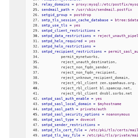
relay_domains
=
 proxy:mysql:/etc/postfix/mys
sendmail_path
=
 /usr/sbin/sendmail.postfix
setgid_group
=
 postdrop
smtp_tls_session_cache_database
=
 btree:$dat
smtp_use_tls
=
 yes
smtpd_client_restrictions
=
smtpd_data_restrictions
=
 reject_unauth_pipe
smtpd_helo_required
=
 yes
smtpd_helo_restrictions
=
smtpd_recipient_restrictions
=
 permit_sasl_a
         permit_mynetworks,
         reject_unauth_destination,
         reject_non_fqdn_sender,
         reject_non_fqdn_recipient,
         reject_unknown_recipient_domain,
         reject_rbl_client zen.spamhaus.org,
         reject_rbl_client bl.spamcop.net,
         reject_rbl_client dnsbl.sorbs.net
smtpd_sasl_auth_enable
=
 yes
smtpd_sasl_local_domain
=
 $myhostname
smtpd_sasl_path
=
 private/auth
smtpd_sasl_security_options
=
 noanonymous
smtpd_sasl_type
=
 dovecot
smtpd_sender_restrictions
=
smtpd_tls_cert_file
=
 /etc/pki/tls/certs/mai
smtpd_tls_key_file
=
 /etc/pki/tls/private/ma