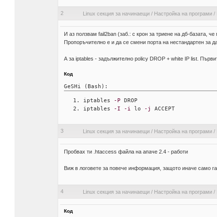
2
Linux секция за начинаещи
/
Настройка на програми
/
И аз ползвам fail2ban (заб.: с крон за триене на дб-базата, ч
Пропоръчително е и да се смени порта на нестандартен за да
А за iptables - задължително policy DROP + white IP list. Пър
Код
GeSHi (Bash):
iptables 
-P
 DROP
iptables 
-I
-i
 lo 
-j
 ACCEPT
3
Linux секция за начинаещи
/
Настройка на програми
/
Пробвах ти .htaccess файла на апаче 2.4 - работи
Виж в логовете за повече информация, защото иначе само г
4
Linux секция за начинаещи
/
Настройка на програми
/
Код