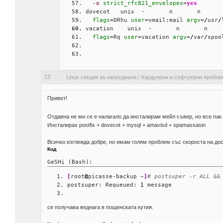
-o
strict_rfc821_envelopes
=
yes
dovecot   unix  -       n       n      
flags
=DRhu 
user
=vmail:mail 
argv
=
/
usr
/
vacation    unix  -       n       n    
flags
=Rq 
user
=vacation 
argv
=
/
var
/
spoo
13
Linux секция за напреднали
/
Хардуерни и софтуерни пробле
Привет!
Отдавна не ми се е налагало да инсталирам мейл съвер, но все пак
Инсталирах postfix + dovecot + mysql + amavisd + spamassasin
Всичко изглежда добре, но имам голям проблем със скороста на дос
Код
GeSHi (Bash):
[
root
@
picasse-backup ~
]
# postsuper -r ALL &&
postsuper: Requeued: 
1
 message
се получава веднага в пощенската кутия.