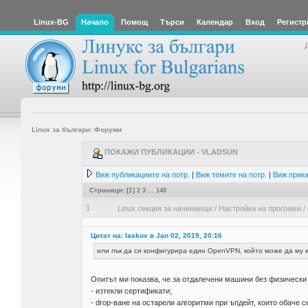
Linux-BG
Начало
Помощ
Търси
Календар
Вход
Регистр
Linux за българи: Форуми
ПОКАЖИ ПУБЛИКАЦИИ - VLADSUN
Виж публикациите на потр.
|
Виж темите на потр.
|
Виж прика
Страници: [
1
]
2
3
...
148
1
Linux секция за начинаещи
/
Настройка на програми
/
Цитат на: laskov в Jan 02, 2019, 20:16
или пък да си конфигурира един OpenVPN, който може да му е 
Опитът ми показва, че за отдалечени машини без физически 
- изтекли сертификати;
- drop-ване на остарели алгоритми при ъпдейт, които обаче с