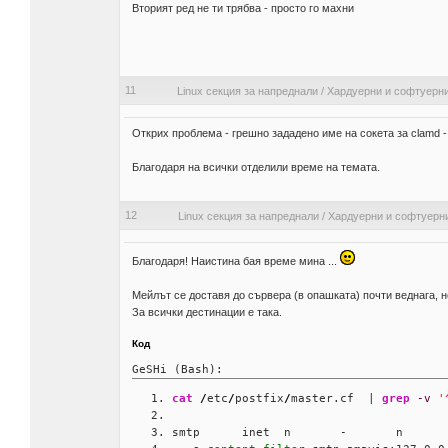
Вторият ред не ти трябва - просто го махни
11
Linux секция за напреднали
/
Хардуерни и софтуерн
Открих проблема - грешно зададено име на сокета за clamd -
Благодаря на всички отделили време на темата.
12
Linux секция за напреднали
/
Хардуерни и софтуерн
Благодаря! Наистина бая време мина ...
Мейлът се доставя до сървера (в опашката) почти веднага, но
За всички дестинации е така.
Код
GeSHi (Bash):
cat
/
etc
/
postfix
/
master.cf  | 
grep
-v
'
smtp      inet  n       -       n      