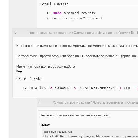
GeSHi (Bash):
sudo
 a2enmod rewrite
service apache2 restart
5
Linux секция за напреднали
/
Хардуерни и софтуерни проблеми
/
Re: 
Ntopng не е ли само мониторинг на мрежата, не мисля че можеш да огранич
За торентите - просто ограничи броя на TCP сесиите за всяко ИП (прим. на 6
Мисля, че това ще ти свърши работа:
Код
GeSHi (Bash):
iptables 
-A
 FORWARD 
-s
 LOCAL.NET.HERE
/
24
-p
 tcp 
--
6
Хумор, сатира и забава
/
Живота, вселената и някакви
Ако е компресия - не мисля, че е възможно:
Цитат
Теорема на Шанън
През 1948 Клод Шанън публикува „Математическа теория на ком