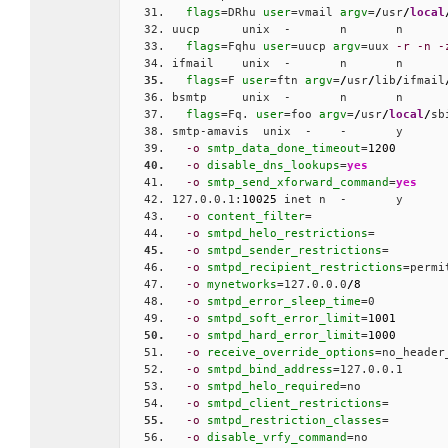
flags
=DRhu 
user
=vmail 
argv
=
/
usr
/
local
uucp      unix  -       n       n      
flags
=Fqhu 
user
=uucp 
argv
=uux 
-r
-n
-
ifmail    unix  -       n       n      
flags
=F 
user
=ftn 
argv
=
/
usr
/
lib
/
ifmail
bsmtp     unix  -       n       n      
flags
=Fq. 
user
=foo 
argv
=
/
usr
/
local
/
sb
smtp-amavis  unix  -    -       y      
-o
smtp_data_done_timeout
=
1200
-o
disable_dns_lookups
=
yes
-o
smtp_send_xforward_command
=
yes
127.0.0.1:
10025
 inet n  -       y      
-o
content_filter
=
-o
smtpd_helo_restrictions
=
-o
smtpd_sender_restrictions
=
-o
smtpd_recipient_restrictions
=permi
-o
mynetworks
=127.0.0.0
/
8
-o
smtpd_error_sleep_time
=0
-o
smtpd_soft_error_limit
=
1001
-o
smtpd_hard_error_limit
=
1000
-o
receive_override_options
=no_header
-o
smtpd_bind_address
=127.0.0.1
-o
smtpd_helo_required
=no
-o
smtpd_client_restrictions
=
-o
smtpd_restriction_classes
=
-o
disable_vrfy_command
=no