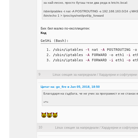
за най-лесно, просто буташ тези два реда в /etc/rc.local:
/sbin/iptables -t nat -A POSTROUTING -s 192.168.163.0/24 -j 
/bin/echo 1 > /proc/sys/net/ipv4/ip_forward
Бих бил малко по-експлицитен:
Код
GeSHi (Bash):
/
sbin
/
iptables 
-t
 nat 
-A
 POSTROUTING -о
/
sbin
/
iptables 
-A
 FORWARD -о eth1 
-i
 et
/
sbin
/
iptables 
-A
 FORWARD 
-i
 eth1 
-o
 et
9
Linux секция за напреднали
/
Хардуерни и софтуерни
Цитат на: go_fire в Jan 05, 2018, 18:50
Благодаря на съдбата, че не учих за програмист и не станах 
=*=
10
Linux секция за напреднали
/
Хардуерни и софтуерн