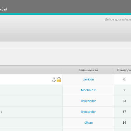
ирай
Добре дошъл/до
Започната от
Отговора
zeridon
0
MechoPuh
2
linuxandor
23
linuxandor
17
»
dilyan
14