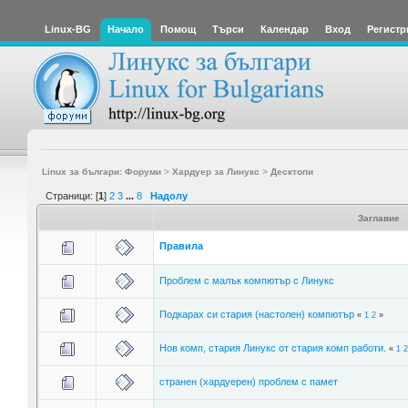
Linux-BG
Начало
Помощ
Търси
Календар
Вход
Регистр
Linux за българи: Форуми
>
Хардуер за Линукс
>
Десктопи
Страници: [
1
]
2
3
...
8
Надолу
Заглавие
Правила
Проблем с малък компютър с Линукс
Подкарах си стария (настолен) компютър
«
1
2
»
Нов комп, стария Линукс от стария комп работи.
«
1
2
странен (хардуерен) проблем с памет