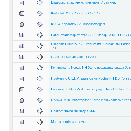
Видеокарта за Линукс и интернет? Замяна.
Kodachi 8.2 The Secure OS
«
1
2
»
KDE 4.7 проблеми с няколко widgets
Бавен трансфер от стар SSD и избор на М.2 SSD
«
1
Seasonic Prime W 750 Titanium или Corsair RMi Serie
16
»
Съвет за захранване..
«
1
2
3
»
Коя перка на Noctua NH D14 e предназначена да бъде в
Проблем с U.L.N.A. адаптор на Noctua NH D14 (откъд
I occur a problem While I was trying to Install Debian 7
Посока на вентилаторите? Какво е значението в коя 
Препоръчайте ми модел SSD
Малък проблем с звука