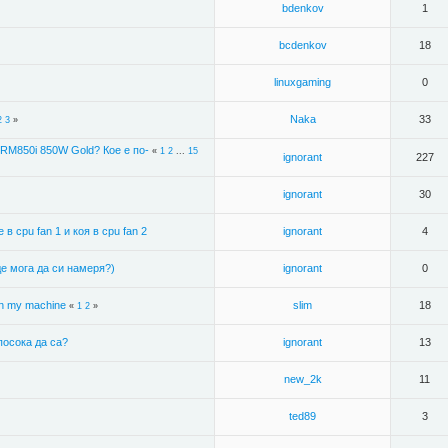
bdenkov
1
bcdenkov
18
linuxgaming
0
Naka
33
2
3
»
s RM850i 850W Gold? Кое е по-
«
1
2
...
15
ignorant
227
ignorant
30
 cpu fan 1 и коя в cpu fan 2
ignorant
4
е мога да си намеря?)
ignorant
0
 on my machine
slim
18
«
1
2
»
посока да са?
ignorant
13
new_2k
11
ted89
3