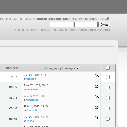
шла,
Гост
. Моля,
въведи своето потребителско име
или
се регистрирай
.
Влез с потребителско име, парола и продължителност на сесията
Прегледи
Последна публикация
Jan 26, 2009, 11:08
37197
от
zeridon
Nov 07, 2025, 20:35
10785
от
remotexx
Apr 06, 2025, 20:18
49594
от
linuxandor
Feb 11, 2025, 13:40
22700
от
Dima89
Jun 25, 2024, 16:39
15255
от
Naka