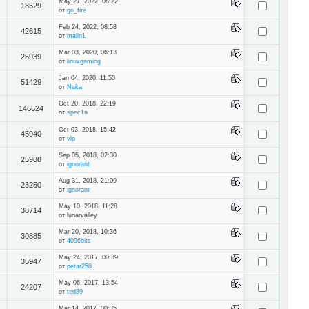
May 27, 2022, 08:22
18529
от
go_fire
Feb 24, 2022, 08:58
42615
от
malin1
Mar 03, 2020, 06:13
26939
от
linuxgaming
Jan 04, 2020, 11:50
51429
от
Naka
Oct 20, 2018, 22:19
146624
от
spec1a
Oct 03, 2018, 15:42
45940
от
vlp
Sep 05, 2018, 02:30
25988
от
ignorant
Aug 31, 2018, 21:09
23250
от
ignorant
May 10, 2018, 11:28
38714
от lunarvalley
Mar 20, 2018, 10:36
30885
от
4096bits
May 24, 2017, 00:39
35947
от
petar258
May 06, 2017, 13:54
24207
от
ted89
Mar 14, 2017, 00:35