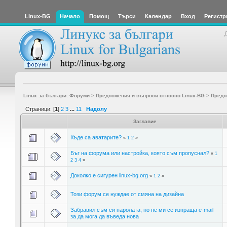
Linux-BG
Начало
Помощ
Търси
Календар
Вход
Регистр
Linux за българи: Форуми
>
Предложения и въпроси относно Linux-BG
>
Предл
Страници: [
1
]
2
3
...
11
Надолу
Заглавие
Къде са аватарите?
«
1
2
»
Бъг на форума или настройка, която съм пропуснал?
«
1
2
3
4
»
Доколко е сигурен linux-bg.org
«
1
2
»
Този форум се нуждае от смяна на дизайна
Забравил съм си паролата, но не ми се изпраща e-mail
за да мога да въведа нова