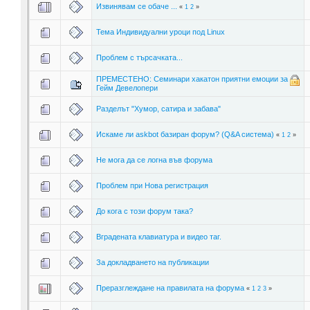
Извинявам се обаче ...
«
1
2
»
Тема Индивидуални уроци под Linux
Проблем с търсачката...
ПРЕМЕСТЕНО: Семинари хакатон приятни емоции за
Гейм Девелопери
Разделът "Хумор, сатира и забава"
Искаме ли askbot базиран форум? (Q&A система)
«
1
2
»
Не мога да се логна във форума
Проблем при Нова регистрация
До кога с този форум така?
Вградената клавиатура и видео таг.
За докладването на публикации
Преразглеждане на правилата на форума
«
1
2
3
»