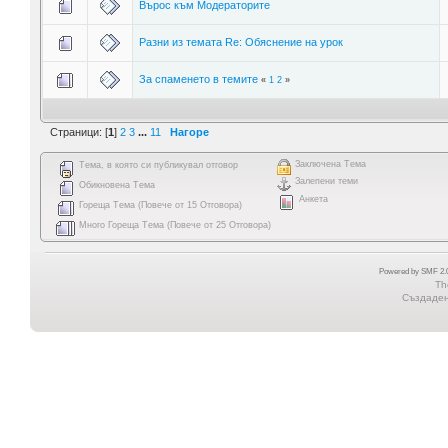
Върос към Модераторите
Разни из темата Re: Обяснение на урок
За спаменето в темите
«
1
2
»
Страници: [
1
]
2
3
...
11
Нагоре
Заключена Тема
Тема, в която си публикувал отговор
Залепени теми
Обикновена Тема
Анкета
Гореща Тема (Повече от 15 Отговора)
Много Гореща Тема (Повече от 25 Отговора)
Powered by SMF 2.0
Th
Създадена