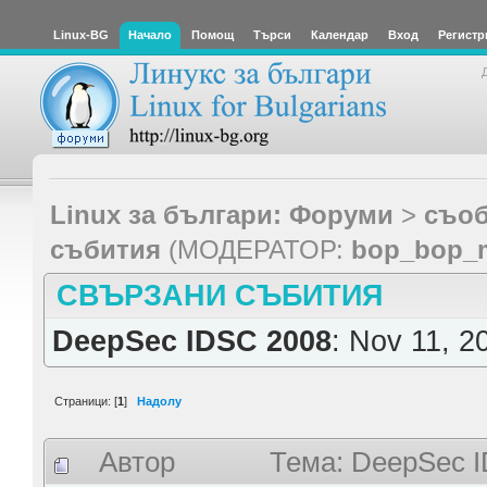
Linux-BG
Начало
Помощ
Търси
Календар
Вход
Регистр
Linux за българи: Форуми
>
съоб
събития
(МОДЕРАТОР:
bop_bop_
СВЪРЗАНИ СЪБИТИЯ
DeepSec IDSC 2008
: Nov 11, 2
Страници: [
1
]
Надолу
Автор
Тема: DeepSec I