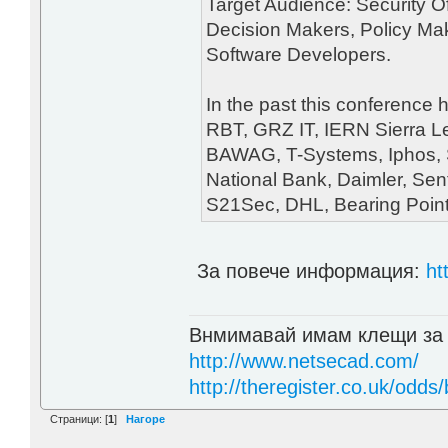
Target Audience: Security Of
Decision Makers, Policy Mak
Software Developers.
In the past this conference
RBT, GRZ IT, IERN Sierra Le
BAWAG, T-Systems, Iphos, S
National Bank, Daimler, Sen
S21Sec, DHL, Bearing Poin
За повече информация:
ht
Внмимавай имам клещи за
http://www.netsecad.com/
http://theregister.co.uk/odds/
Страници: [
1
]
Нагоре