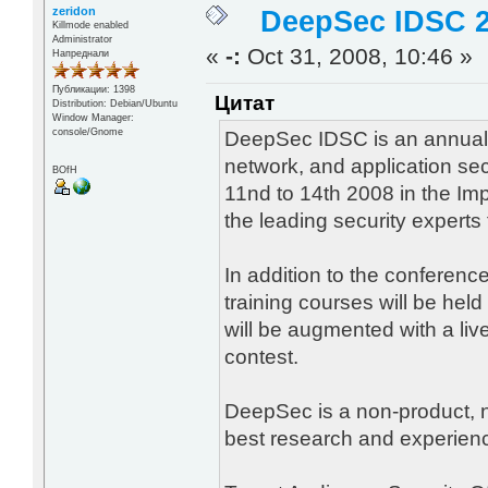
zeridon
DeepSec IDSC 
Killmode enabled
Administrator
«
-:
Oct 31, 2008, 10:46 »
Напреднали
Публикации: 1398
Цитат
Distribution: Debian/Ubuntu
Window Manager:
console/Gnome
DeepSec IDSC is an annual
network, and application s
BOfH
11nd to 14th 2008 in the Imp
the leading security experts 
In addition to the conferenc
training courses will be he
will be augmented with a liv
contest.
DeepSec is a non-product, n
best research and experience