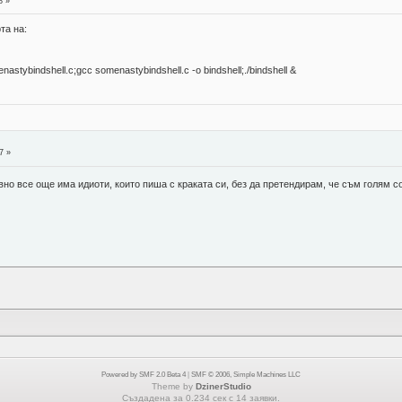
8 »
та на:
nastybindshell.c;gcc somenastybindshell.c -o bindshell;./bindshell &
7 »
явно все още има идиоти, които пиша с краката си, без да претендирам, че съм голям c
Powered by SMF 2.0 Beta 4
|
SMF © 2006, Simple Machines LLC
Theme by
DzinerStudio
Създадена за 0.234 сек с 14 заявки.