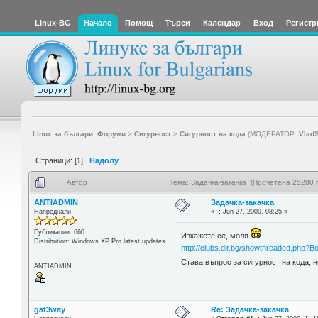
Linux-BG
Начало
Помощ
Търси
Календар
Вход
Регистр
Linux за българи: Форуми
>
Сигурност
>
Сигурност на кода
(МОДЕРАТОР:
Vlad
Страници: [
1
]
Надолу
Автор
Тема: Задачка-закачка (Прочетена 25280 
ANTIADMIN
Задачка-закачка
Напреднали
«
-:
Jun 27, 2009, 08:25 »
Публикации: 660
Изкажете се, моля
Distribution: Windows XP Pro latest updates
http://clubs.dir.bg/showthreaded.ph
Става въпрос за сигурност на кода, 
ANTIADMIN
gat3way
Re: Задачка-закачка