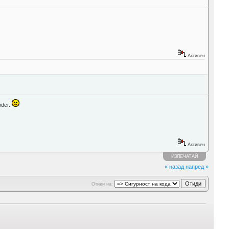
Активен
oder.
Активен
ИЗПЕЧАТАЙ
« назад
напред »
Отиди на: