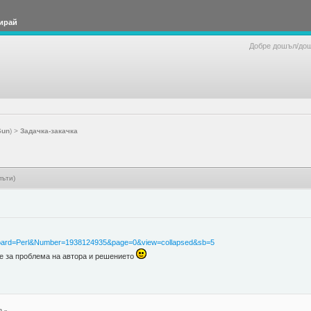
ирай
Добре дошъл/до
Sun
) >
Задачка-закачка
пъти)
p?Board=Perl&Number=1938124935&page=0&view=collapsed&sb=5
не за проблема на автора и решението