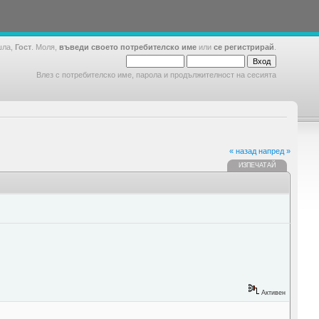
шла,
Гост
. Моля,
въведи своето потребителско име
или
се регистрирай
.
Влез с потребителско име, парола и продължителност на сесията
« назад
напред »
ИЗПЕЧАТАЙ
Активен